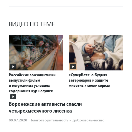
ВИДЕО ПО ТЕМЕ
Российские зоозащитники
«СуперВет»: о буднях
выпустили фильм
ветеринаров и защите
о негуманных условиях
животных сняли сериал
содержания кур-несушек
Воронежские активисты спасли
четырехмесячного лисенка
09.07.2020
·
Благотвори­тель­ность и доброволь­чест­во