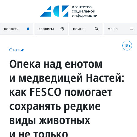
Перейти
к
содержанию
новости
сервисы
поиск
меню
18+
Статьи
Опека над енотом
и медведицей Настей:
как FESCO помогает
сохранять редкие
виды животных
и не только