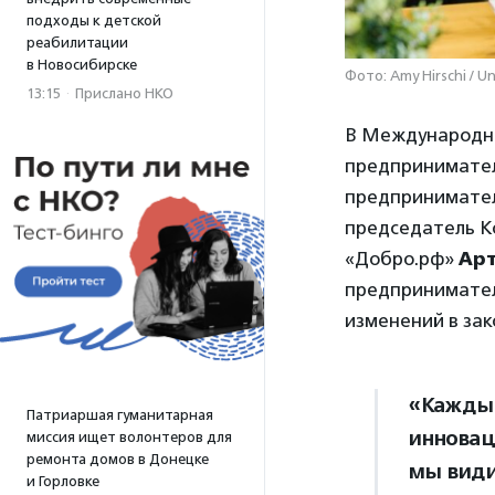
подходы к детской
реабилитации
в Новосибирске
Фото: Amy Hirschi / U
13:15
·
Прислано НКО
В Международны
предпринимател
предприниматель
председатель К
«Добро.рф»
Ар
предприниматель
изменений в за
«Каждый
Патриаршая гуманитарная
инновац
миссия ищет волонтеров для
ремонта домов в Донецке
мы види
и Горловке