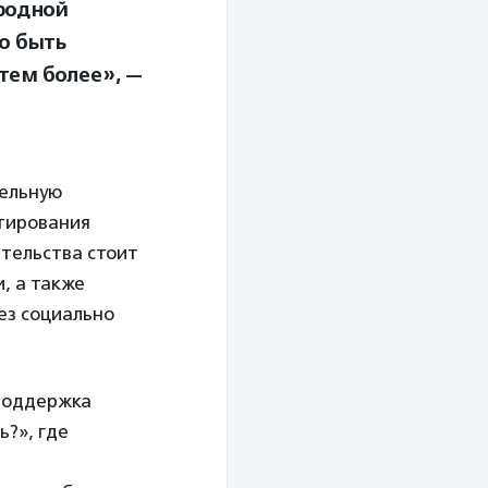
родной
о быть
тем более», —
тельную
ьтирования
тельства стоит
, а также
ез социально
 поддержка
ь?», где