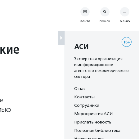
лента
поиск
меню
18+
ские
АСИ
Экспертная организация
и информационное
агентство некоммерческого
сектора
О нас
Контакты
е
Сотрудники
лько
Мероприятия АСИ
Прислать новость
Полезная библиотека
Наши издания