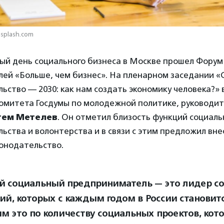
nsplash.com
й день социального бизнеса в Москве прошел Форум
ей «Больше, чем бизнес». На пленарном заседании «
ство — 2030: как нам создать экономику человека?» 
омитета Госдумы по молодежной политике, руководи
тем Метелев
. Он отметил близость функций социаль
ства и волонтерства и в связи с этим предложил вне
конодательство.
 социальный предприниматель — это лидер с
ий, которых с каждым годом в России становит
м это по количеству социальных проектов, кот