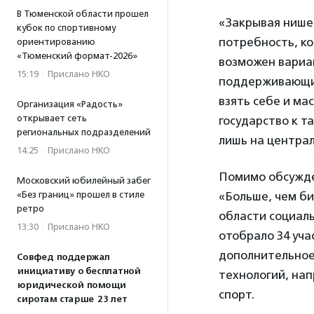
В Тюменской области прошел
«Закрывая нише
кубок по спортивному
потребность, ко
ориентированию
«Тюменский формат-2026»
возможен вариа
15:19
·
Прислано НКО
поддерживающих 
взять себе и ма
Организация «Радость»
открывает сеть
государство к т
региональных подразделений
лишь на централ
14:25
·
Прислано НКО
Помимо обсужде
Московский юбилейный забег
«Без границ» прошел в стиле
«Больше, чем би
ретро
области социал
13:30
·
Прислано НКО
отобрало 34 уча
дополнительное 
Совфед поддержал
инициативу о бесплатной
технологий, на
юридической помощи
спорт.
сиротам старше 23 лет