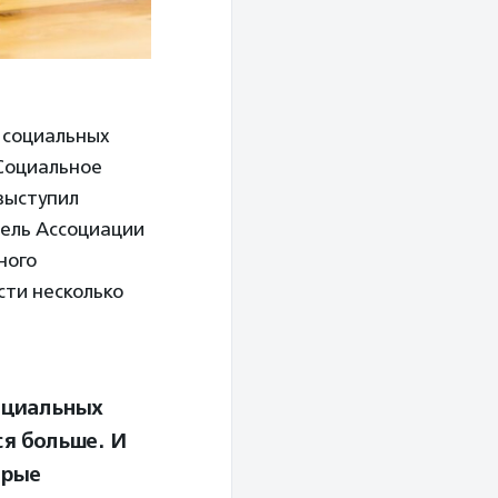
 социальных
Социальное
выступил
тель Ассоциации
ного
сти несколько
оциальных
ся больше. И
орые