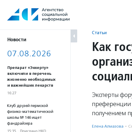
Перейти
к
содержанию
Статьи
Новости
Как го
07.08.2026
органи
Препарат «Энхерту»
социал
включили в перечень
жизненно необходимых
и важнейших лекарств
16:27
Эксперты фор
преференции 
Клуб друзей пермской
физико-математической
получением п
школы № 146 ищет
фандрайзера
Елена Алмазова
·
С
15:35
·
Прислано НКО