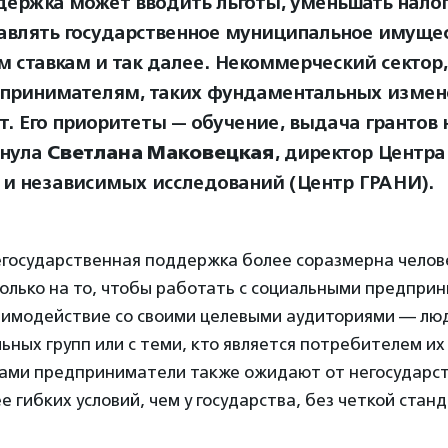
держка может вводить льготы, уменьшать налог
авлять государственное муниципальное имущес
м ставкам и так далее. Некоммерческий секто
принимателям, таких фундаментальных измен
т. Его приоритеты — обучение, выдача грантов 
кнула
Светлана Маковецкая
, директор Центра
 и независимых исследований (Центр ГРАНИ).
егосударственная поддержка более соразмерна челов
олько на то, чтобы работать с социальными предприн
заимодействие со своими целевыми аудиториями — лю
ьных групп или с теми, кто является потребителем их
м сами предприниматели также ожидают от негосударс
 гибких условий, чем у государства, без четкой стан