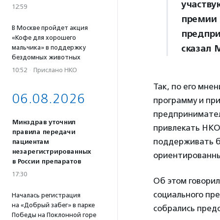
участву
12:59
премии 
В Москве пройдет акция
предпри
«Кофе для хорошего
сказал 
мальчика» в поддержку
бездомных животных
10:52
·
Прислано НКО
Так, по его мн
06.08.2026
программу и при
предпринимател
Минздрав уточнил
привлекать НКО
правила передачи
поддерживать би
пациентам
незарегистрированных
ориентированн
в России препаратов
17:30
Об этом говорил
социального пре
Началась регистрация
на «Добрый забег» в парке
собрались предс
Победы на Поклонной горе