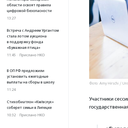
области освоят правила
цифровой безопасности
13:27
Встреча с Андреем Ургантом
стала лотом аукциона
в поддержку фонда
«Бумажная птица»
11:45
·
Прислано НКО
В ОП РФ предложили
установить ежегодные
выплаты на сборы в школу
Фото: Amy Hirschi / Un
11:24
Участники сесси
Стихобиатлон «Км/вслух»
государственная
соберет семьи в Липецке
10:32
·
Прислано НКО