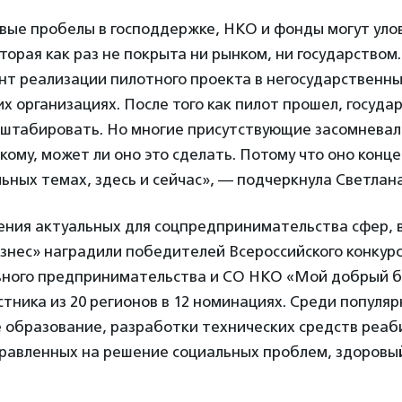
вые пробелы в господдержке, НКО и фонды могут уло
торая как раз не покрыта ни рынком, ни государством
нт реализации пилотного проекта в негосударственн
организациях. После того как пилот прошел, госуда
сштабировать. Но многие присутствующие засомневали
акому, может ли оно это сделать. Потому что оно конц
ьных темах, здесь и сейчас», — подчеркнула Светла
ния актуальных для соцпредпринимательства сфер, 
знес» наградили победителей Всероссийского конкурс
ьного предпринимательства и СО НКО «Мой добрый б
стника из 20 регионов в 12 номинациях. Среди популяр
образование, разработки технических средств реаби
правленных на решение социальных проблем, здоровы