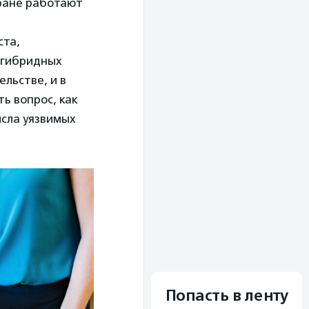
тране работают
ста,
 гибридных
льстве, и в
ь вопрос, как
исла уязвимых
Попасть в ленту