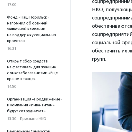
соцпредпринима
17:00
НКО, получающие
соцпредпринима
Фонд «Наш Норильск»
напомнил об осенней
обеспечиваются
заявочной кампании
соцпредприятий
на поддержку социальных
проектов
социальной сфер
16:31
обеспечить их л
групп.
Открыт сбор средств
на фестиваль для женщин
с онкозаболеваниями «Еще
краше в танце»
14:50
Организация «Продвижение»
и компания «Инва-Титан»
будут сотрудничать
13:30
·
Прислано НКО
Пенсионеры Самарской