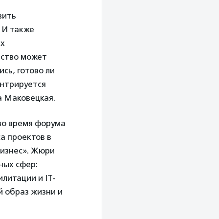
вить
. И также
ых
рство может
сь, готово ли
ентрируется
на Маковецкая.
во время форума
а проектов в
изнес». Жюри
ных сфер:
литации и IT-
й образ жизни и