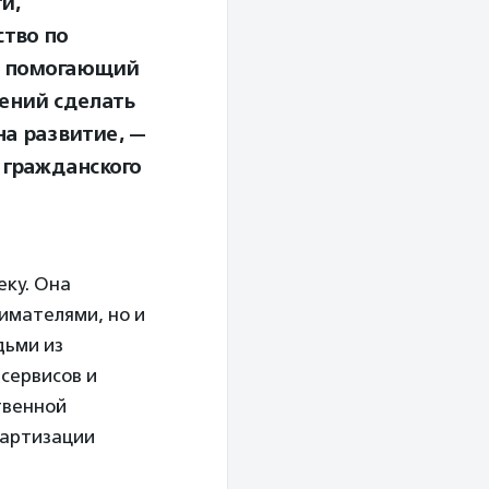
и,
тво по
р, помогающий
ений сделать
на развитие, —
 гражданского
еку. Она
имателями, но и
дьми из
 сервисов и
твенной
дартизации