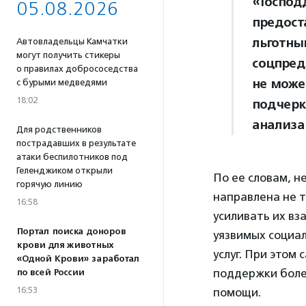
«Господ
05.08.2026
предост
льготны
Автовладельцы Камчатки
могут получить стикеры
соцпред
о правилах добрососедства
не може
с бурыми медведями
18:02
подчер
анализа
Для родственников
пострадавших в результате
атаки беспилотников под
Геленджиком открыли
По ее словам, н
горячую линию
направлена не т
16:58
усиливать их в
Портал поиска доноров
уязвимых социал
крови для животных
услуг. При это
«Одной Крови» заработал
поддержки более
по всей России
16:53
помощи.