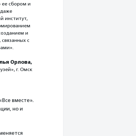
 ее сбором и
 даже
й институт,
рмированием
созданием и
 связанных с
ами».
лья Орлова,
зей», г. Омск
«Все вместе».
ции, но и
 меняется