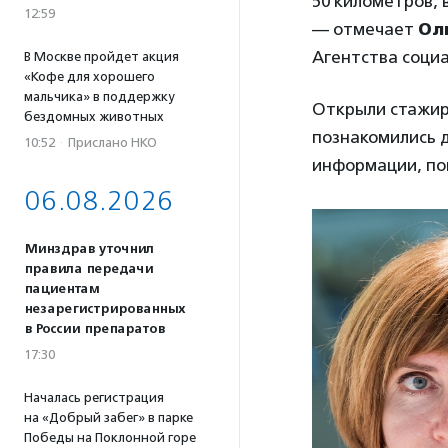
50 километров, 
12:59
— отмечает
Ол
Агентства соци
В Москве пройдет акция
«Кофе для хорошего
мальчика» в поддержку
Открыли стажир
бездомных животных
познакомились д
10:52
·
Прислано НКО
информации, по
06.08.2026
Минздрав уточнил
правила передачи
пациентам
незарегистрированных
в России препаратов
17:30
Началась регистрация
на «Добрый забег» в парке
Победы на Поклонной горе