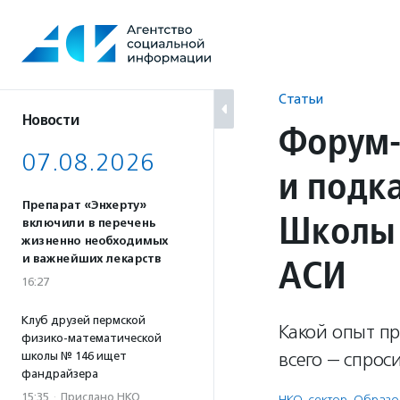
Перейти
к
содержанию
Статьи
Новости
Форум-
07.08.2026
и подк
Препарат «Энхерту»
Школы 
включили в перечень
жизненно необходимых
АСИ
и важнейших лекарств
16:27
Клуб друзей пермской
Какой опыт п
физико-математической
всего — спрос
школы № 146 ищет
фандрайзера
15:35
·
Прислано НКО
НКО-сектор
,
Образо