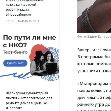
подходы к детской
реабилитации
в Новосибирске
13:15
·
Прислано НКО
Фото: Вадим Кантор 
Завершился очн
В программе бы
которые помогаю
участники назва
«Мы проводим та
наших коллег, п
Патриаршая гуманитарная
длительный неф
миссия ищет волонтеров для
ремонта домов в Донецке
раннего утра д
и Горловке