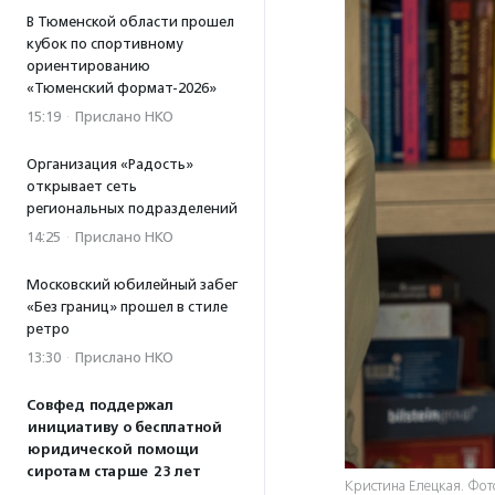
В Тюменской области прошел
кубок по спортивному
ориентированию
«Тюменский формат-2026»
15:19
·
Прислано НКО
Организация «Радость»
открывает сеть
региональных подразделений
14:25
·
Прислано НКО
Московский юбилейный забег
«Без границ» прошел в стиле
ретро
13:30
·
Прислано НКО
Совфед поддержал
инициативу о бесплатной
юридической помощи
сиротам старше 23 лет
Кристина Елецкая. Фот