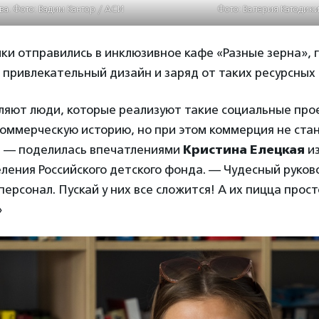
ва. Фото: Вадим Кантор / АСИ
Фото: Валерия Катодик
ки отправились в инклюзивное кафе «Разные зерна», 
 привлекательный дизайн и заряд от таких ресурсных 
ляют люди, которые реализуют такие социальные про
коммерческую историю, но при этом коммерция не ста
, — поделилась впечатлениями
Кристина Елецкая
из
ления Российского детского фонда. — Чудесный руков
ерсонал. Пускай у них все сложится! А их пицца прост
»