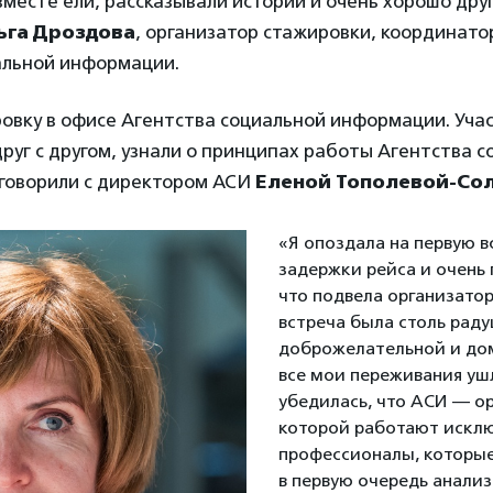
вместе ели, рассказывали истории и очень хорошо друг
ьга Дроздова
, организатор стажировки, координат
альной информации.
овку в офисе Агентства социальной информации. Уча
руг с другом, узнали о принципах работы Агентства 
говорили с директором АСИ
Еленой Тополевой-Со
«Я опоздала на первую в
задержки рейса и очень
что подвела организатор
встреча была столь рад
доброжелательной и до
все мои переживания ушл
убедилась, что АСИ — ор
которой работают искл
профессионалы, которы
в первую очередь анали