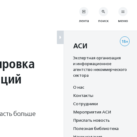
лента
поиск
меню
18+
АСИ
ировка
Экспертная организация
и информационное
агентство некоммерческого
аций
сектора
О нас
Контакты
Сотрудники
Мероприятия АСИ
пасть больше
Прислать новость
Полезная библиотека
Наши издания