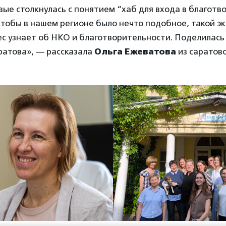
вые столкнулась с понятием “хаб для входа в благотв
чтобы в нашем регионе было нечто подобное, такой э
ес узнает об НКО и благотворительности. Поделилас
ратова», — рассказала
Ольга Ежеватова
из саратов