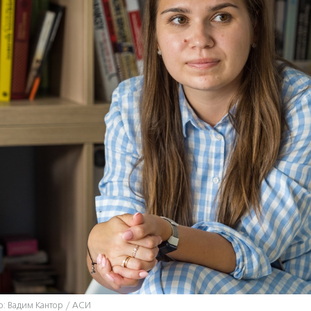
о: Вадим Кантор / АСИ