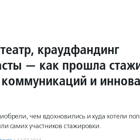
театр, краудфандинг
асты — как прошла стаж
коммуникаций и иннов
риобрели, чем вдохновились и куда хотели по
или самих участников стажировки.
вание
·
12.07.2024