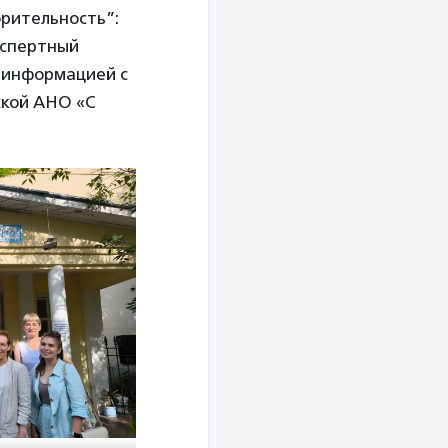
орительность”:
кспертный
ь информацией с
ской АНО «С