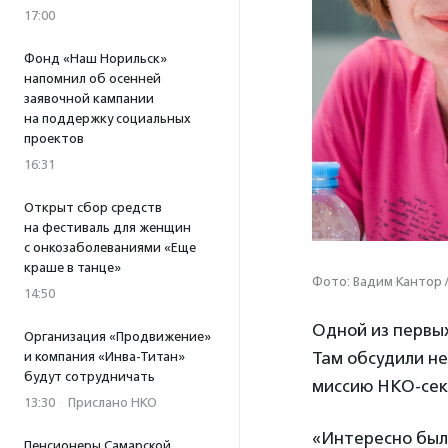
17:00
Фонд «Наш Норильск»
напомнил об осенней
заявочной кампании
на поддержку социальных
проектов
16:31
Открыт сбор средств
на фестиваль для женщин
с онкозаболеваниями «Еще
краше в танце»
Фото: Вадим Кантор 
14:50
Одной из первых
Организация «Продвижение»
Там обсудили не
и компания «Инва-Титан»
будут сотрудничать
миссию НКО-сек
13:30
·
Прислано НКО
«Интересно было
Пенсионеры Самарской