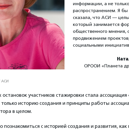
информации, а не только
распространением. Я бы
сказала, что АСИ — целы
который занимается фо
общественного мнения, 
продвижением проектов,
социальными инициатив
Ната
ОРООИ «Планета дру
/ АСИ
 остановок участников стажировки стала ассоциация 
 только историю создания и принципы работы ассоциа
тора в целом.
 познакомиться с историей создания и развития, как