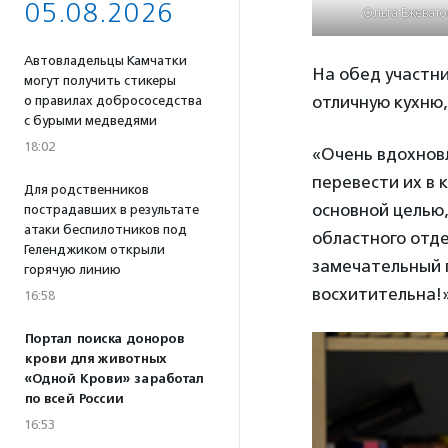
05.08.2026
Ольга Ежевато
Автовладельцы Камчатки
На обед участни
могут получить стикеры
отличную кухню,
о правилах добрососедства
с бурыми медведями
18:02
«Очень вдохнов
перевести их в 
Для родственников
основной целью
пострадавших в результате
атаки беспилотников под
областного отде
Геленджиком открыли
замечательный п
горячую линию
восхитительна!
16:58
Портал поиска доноров
крови для животных
«Одной Крови» заработал
по всей России
16:53