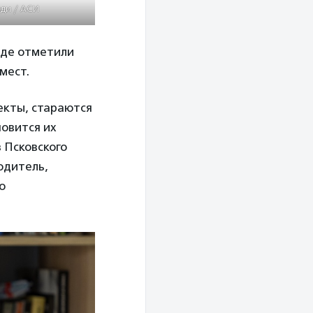
иди / АСИ
где отметили
мест.
екты, стараются
новится их
 Псковского
одитель,
о