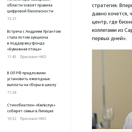
стратегия. Впер
области освоят правила
цифровой безопасности
давно хочется, 
13:27
центр, где бизн
коллегами из Са
Встреча с Андреем Ургантом
стала лотом аукциона
первых дней».
в поддержку фонда
«Бумажная птица»
11:45
·
Прислано НКО
В ОП РФ предложили
установить ежегодные
выплаты на сборы в школу
11:24
Стихобиатлон «Км/вслух»
соберет семьи в Липецке
10:32
·
Прислано НКО