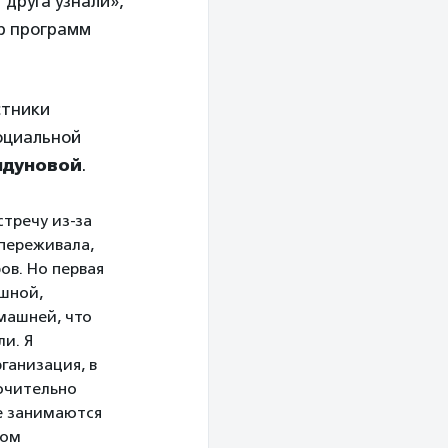
 друга узнали»,
ор программ
стники
социальной
лдуновой
.
стречу из-за
 переживала,
ов. Но первая
ушной,
машней, что
и. Я
ганизация, в
ючительно
е занимаются
зом