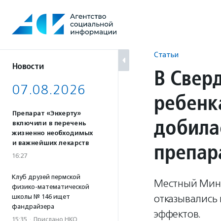
Перейти
к
содержанию
Статьи
Новости
В Свер
07.08.2026
ребенк
Препарат «Энхерту»
добила
включили в перечень
жизненно необходимых
препар
и важнейших лекарств
16:27
Клуб друзей пермской
Местный Минз
физико-математической
отказывались
школы № 146 ищет
фандрайзера
эффектов.
15:35
·
Прислано НКО