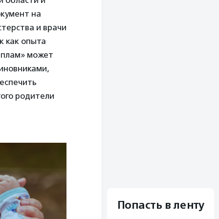
й области и
окумент на
терства и врачи
к как опыта
иплам» может
чиновниками,
беспечить
того родители
Попасть в ленту