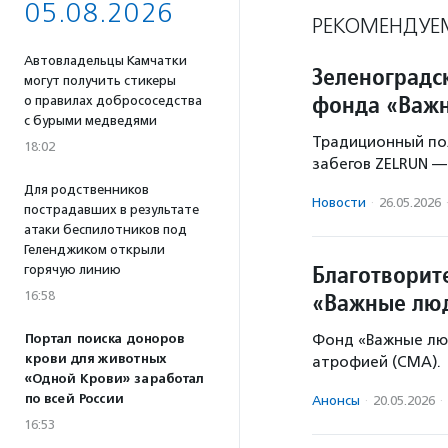
05.08.2026
РЕКОМЕНДУЕ
Автовладельцы Камчатки
Зеленоградс
могут получить стикеры
фонда «Важ
о правилах добрососедства
с бурыми медведями
Традиционный по
18:02
забегов ZELRUN — 
Для родственников
Новости
·
26.05.2026
пострадавших в результате
атаки беспилотников под
Геленджиком открыли
Благотворит
горячую линию
«Важные лю
16:58
Портал поиска доноров
Фонд «Важные люд
крови для животных
атрофией (СМА).
«Одной Крови» заработал
по всей России
Анонсы
·
20.05.2026
·
16:53