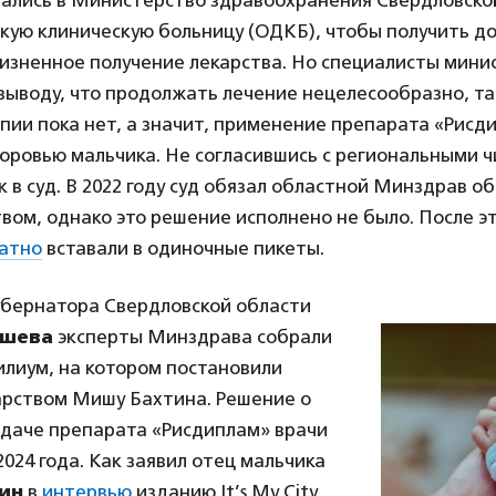
ались в Министерство здравоохранения Свердловско
кую клиническую больницу (ОДКБ), чтобы получить д
изненное получение лекарства. Но специалисты минис
ыводу, что продолжать лечение нецелесообразно, та
пии пока нет, а значит, применение препарата «Рисд
оровью мальчика. Не согласившись с региональными 
к в суд. В 2022 году суд обязал областной Минздрав о
вом, однако это решение исполнено не было. После э
атно
вставали в одиночные пикеты.
убернатора Свердловской области
ашева
эксперты Минздрава собрали
илиум, на котором постановили
арством Мишу Бахтина. Решение о
даче препарата «Рисдиплам» врачи
2024 года. Как заявил отец мальчика
тин
в
интервью
изданию It’s My City,