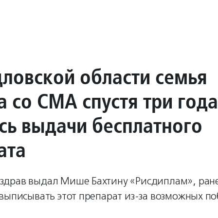
дловской области семья
а со СМА спустя три года
сь выдачи бесплатного
ата
драв выдал Мише Бахтину «Рисдиплам», ран
 выписывать этот препарат из-за возможных п