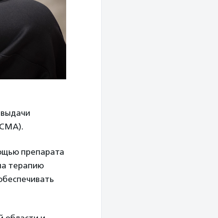
 выдачи
(СМА).
мощью препарата
 на терапию
 обеспечивать