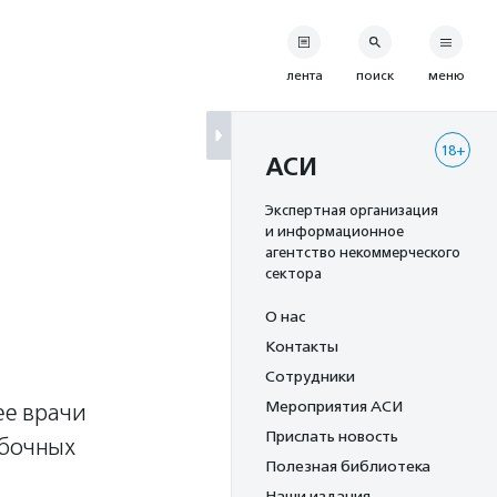
лента
поиск
меню
18+
АСИ
Экспертная организация
и информационное
агентство некоммерческого
сектора
О нас
Контакты
Сотрудники
Мероприятия АСИ
ее врачи
Прислать новость
обочных
Полезная библиотека
Наши издания