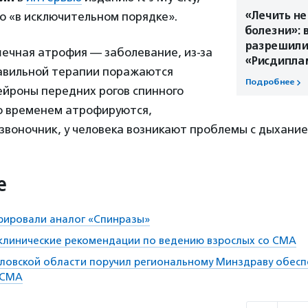
«Лечить не
о «в исключительном порядке».
болезни»: в
разрешили
ечная атрофия — заболевание, из-за
«Рисдипла
равильной терапии поражаются
Подробнее
ейроны передних рогов спинного
о временем атрофируются,
звоночник, у человека возникают проблемы с дыхание
е
трировали аналог «Спинразы»
 клинические рекомендации по ведению взрослых со СМА
ловской области поручил региональному Минздраву обесп
 СМА