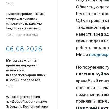
Родители обращ
12:59
Областную детс
бесплатное пож
В Москве пройдет акция
«Кофе для хорошего
ОДКБ пришли к в
мальчика» в поддержку
тандемной тера
бездомных животных
нанести вред зд
10:52
·
Прислано НКО
семья подала ис
06.08.2026
ребенка лекарст
Миши
неоднокр
Минздрав уточнил
правила передачи
По поручению г
пациентам
Евгения Куйв
незарегистрированных
в России препаратов
врачебный конс
17:30
обеспечить лек
пожизненной вы
Началась регистрация
приняли 7 июня 
на «Добрый забег» в парке
Победы на Поклонной горе
Дмитрий Бах