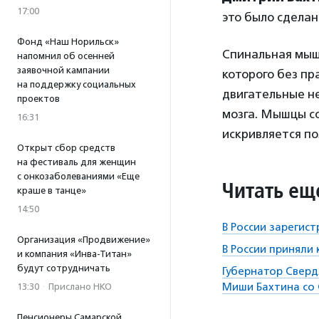
17:00
это было сделан
Фонд «Наш Норильск»
Спинальная мыш
напомнил об осенней
заявочной кампании
которого без п
на поддержку социальных
двигательные н
проектов
мозга. Мышцы с
16:31
искривляется по
Открыт сбор средств
на фестиваль для женщин
с онкозаболеваниями «Еще
Читать ещ
краше в танце»
14:50
В России зарегис
Организация «Продвижение»
В России приняли
и компания «Инва-Титан»
будут сотрудничать
Губернатор Сверд
Миши Бахтина со
13:30
·
Прислано НКО
Пенсионеры Самарской