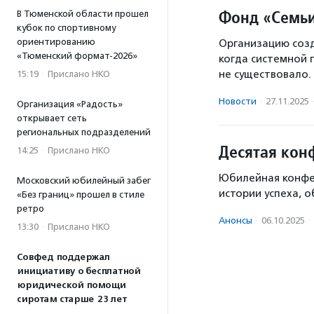
Фонд «Семьи
В Тюменской области прошел
кубок по спортивному
ориентированию
Организацию соз
«Тюменский формат-2026»
когда системной 
не существовало.
15:19
·
Прислано НКО
Новости
·
27.11.2025
Организация «Радость»
открывает сеть
региональных подразделений
Десятая кон
14:25
·
Прислано НКО
Юбилейная конфер
Московский юбилейный забег
истории успеха, 
«Без границ» прошел в стиле
ретро
Анонсы
·
06.10.2025
·
13:30
·
Прислано НКО
Совфед поддержал
инициативу о бесплатной
юридической помощи
сиротам старше 23 лет