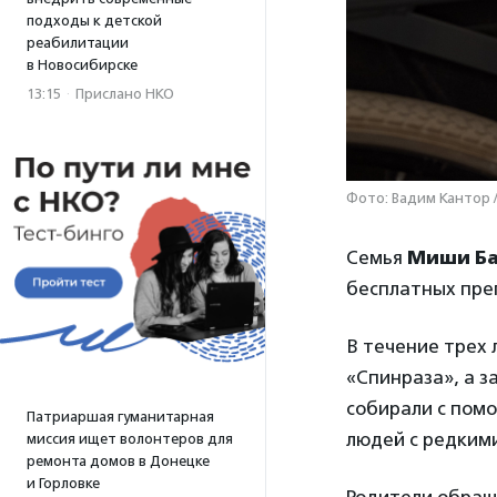
подходы к детской
реабилитации
в Новосибирске
13:15
·
Прислано НКО
Фото: Вадим Кантор 
Семья
Миши Ба
бесплатных пре
В течение трех
«Спинраза», а з
собирали с пом
Патриаршая гуманитарная
людей с редким
миссия ищет волонтеров для
ремонта домов в Донецке
и Горловке