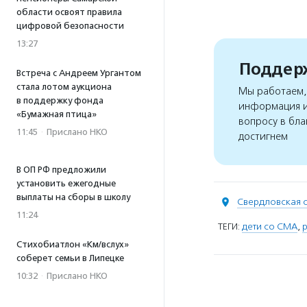
области освоят правила
цифровой безопасности
13:27
Поддерж
Встреча с Андреем Ургантом
стала лотом аукциона
Мы работаем, 
в поддержку фонда
информация и
«Бумажная птица»
вопросу в бла
11:45
·
Прислано НКО
достигнем
В ОП РФ предложили
установить ежегодные
выплаты на сборы в школу
Свердловская 
11:24
ТЕГИ:
дети со СМА
,
Стихобиатлон «Км/вслух»
соберет семьи в Липецке
10:32
·
Прислано НКО