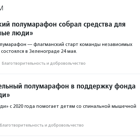
М
кий полумарафон собрал средства для
ные люди»
лумарафон — флагманский старт команды независимых
состоялся в Зеленограде 24 мая.
·
Благотвори­тель­ность и доброволь­чест­во
ельный полумарафон в поддержку фонда
ди»
и» с 2020 года помогает детям со спинальной мышечной
Благотвори­тель­ность и доброволь­чест­во