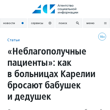
Перейти
к
содержанию
новости
сервисы
поиск
меню
18+
Статьи
«Неблагополучные
пациенты»: как
в больницах Карелии
бросают бабушек
и дедушек