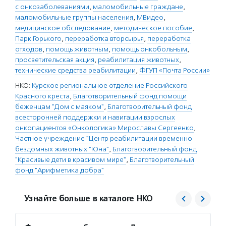
с онкозаболеваниями
,
маломобильные граждане
,
маломобильные группы населения
,
МВидео
,
медицинское обследование
,
методическое пособие
,
Парк Горького
,
переработка вторсырья
,
переработка
отходов
,
помощь животным
,
помощь онкобольным
,
просветительская акция
,
реабилитация животных
,
технические средства реабилитации
,
ФГУП «Почта России»
НКО:
Курское региональное отделение Российского
Красного креста
,
Благотворительный фонд помощи
беженцам "Дом с маяком"
,
Благотворительный фонд
всесторонней поддержки и навигации взрослых
онкопациентов «Онкологика» Мирославы Сергеенко
,
Частное учреждение "Центр реабилитации временно
бездомных животных "Юна"
,
Благотворительный фонд
"Красивые дети в красивом мире"
,
Благотворительный
фонд "Арифметика добра"
Узнайте больше в каталоге НКО