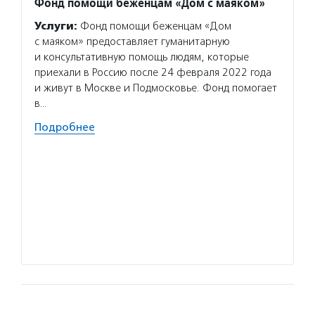
Фонд помощи беженцам «Дом с маяком»
Онкол
Услуги:
Фонд помощи беженцам «Дом
Услуг
с маяком» предоставляет гуманитарную
оплачи
и консультативную помощь людям, которые
с онко
приехали в Россию после 24 февраля 2022 года
них и 
и живут в Москве и Подмосковье. Фонд помогает
юридич
в…
органи
работа
Подробнее
Волон
с огро
взросл
заболе
волонт
«Онкол
Подро