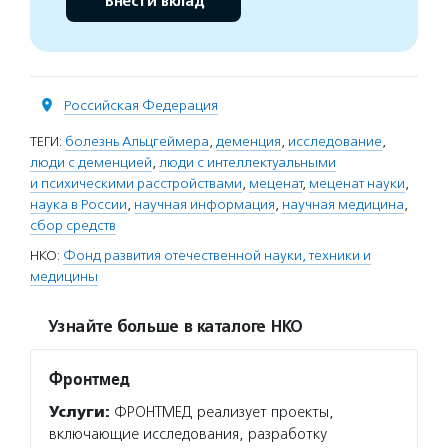
Внести вклад
Российская Федерация
ТЕГИ:
болезнь Альцгеймера
,
деменция
,
исследование
,
люди с деменцией
,
люди с интеллектуальными
и психическими расстройствами
,
меценат
,
меценат науки
,
наука в России
,
научная информация
,
научная медицина
,
сбор средств
НКО:
Фонд развития отечественной науки, техники и
медицины
Узнайте больше в каталоге НКО
Фронтмед
Услуги:
ФРОНТМЕД реализует проекты,
включающие исследования, разработку