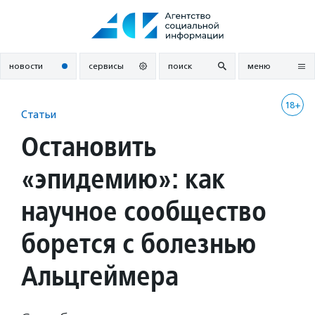
Перейти
к
содержанию
новости
сервисы
поиск
меню
18+
Статьи
Остановить
«эпидемию»: как
научное сообщество
борется с болезнью
Альцгеймера