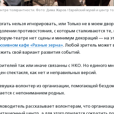
ентре толерантности. Фото: Дима Жаров / Еврейский музей и центр т
гать нельзя игнорировать, или Только не в моем двор
долении противостояния, с которым сталкиваются те, 
орум-театре нет сцены и минимум декораций — на эт
юзивном кафе «Разные зерна»
. Любой зритель может 
жить свой вариант развития событий.
рителей так или иначе связанны с НКО. Но единого мн
цен спектакля, как нет и неправильных версий.
Девушка-волонтер из организации, помогающей бездо
вается с непониманием родных.
уководитель рассказывает волонтерам, что организац
тационный центр, а для этого придется сократить п