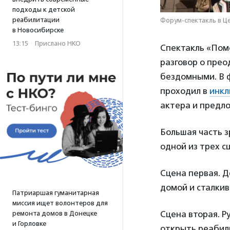
подходы к детской
реабилитации
Форум-спектакль в Ц
в Новосибирске
13:15
·
Прислано НКО
Спектакль «Помо
разговор о прео
бездомными. В ф
проходил в
инкл
актера и предло
Большая часть з
одной из трех с
Сцена первая. 
домой и сталки
Патриаршая гуманитарная
миссия ищет волонтеров для
Сцена вторая. Р
ремонта домов в Донецке
и Горловке
открыть реабили