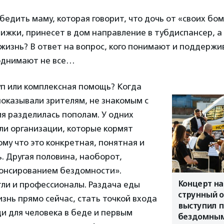
едить маму, которая говорит, что дочь от «своих бо
ижки, принесет в дом направление в тубдиспансер, а
жизнь? В ответ на вопрос, кого понимают и поддержи
поднимают не все…
уп или комплексная помощь? Когда
показывали зрителям, не знакомым с
я разделилась пополам. У одних
ли организации, которые кормят
му что это конкретная, понятная и
 Другая половина, наоборот,
понсированием бездомности».
Концерт на
ли и профессионалы. Раздача еды
струнный о
знь прямо сейчас, стать точкой входа
выступил 
и для человека в беде и первым
бездомны