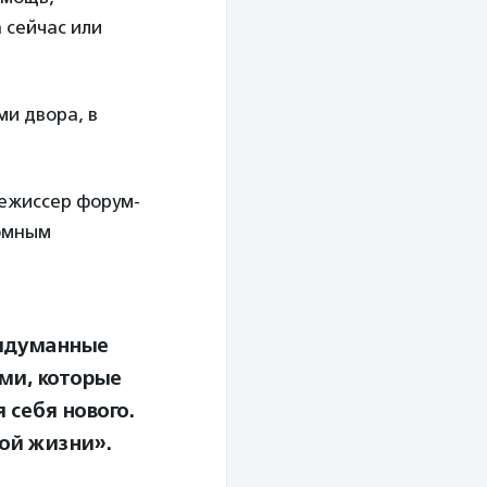
 сейчас или
ми двора, в
ежиссер форум-
омным
придуманные
ьми, которые
 себя нового.
ной жизни».