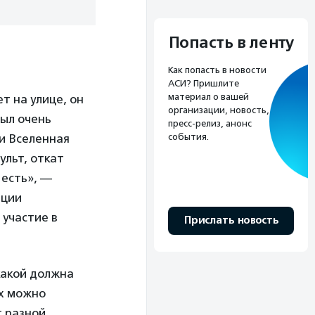
Попасть в ленту
Как попасть в новости
АСИ? Пришлите
материал о вашей
т на улице, он
организации, новость,
был очень
пресс-релиз, анонс
события.
ли Вселенная
ульт, откат
 есть», —
ации
участие в
Прислать новость
какой должна
их можно
 разной.