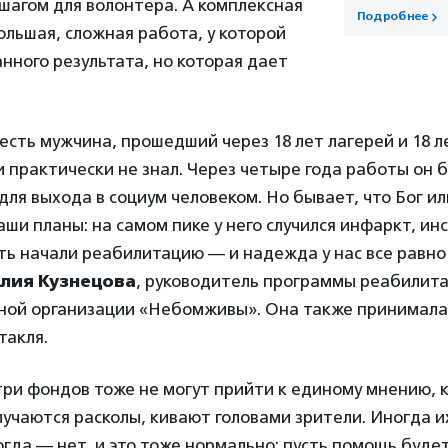
шагом для волонтера. А комплексная
Подробнее
льшая, сложная работа, у которой
нного результата, но которая дает
 есть мужчина, прошедший через 18 лет лагерей и 18 ле
практически не знал. Через четыре года работы он 
ля выхода в социум человеком. Но бывает, что Бог и
ши планы: на самом пике у него случился инфаркт, инс
ь начали реабилитацию — и надежда у нас все равно
лия Кузнецова
, руководитель программы реабилит
ной организации «Небомживы». Она также принимала 
такля.
три фондов тоже не могут прийти к единому мнению, 
учаются расколы, кивают головами зрители. Иногда 
гда — нет, и это тоже нормально: пусть помощь будет