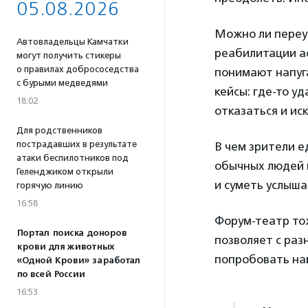
05.08.2026
Можно ли переуб
Автовладельцы Камчатки
реабилитации ас
могут получить стикеры
о правилах добрососедства
понимают напуг
с бурыми медведями
кейсы: где-то у
18:02
отказаться и ис
Для родственников
пострадавших в результате
В чем зрители е
атаки беспилотников под
обычных людей и
Геленджиком открыли
и суметь услыша
горячую линию
16:58
Форум-театр то
Портал поиска доноров
позволяет с раз
крови для животных
попробовать най
«Одной Крови» заработал
по всей России
16:53