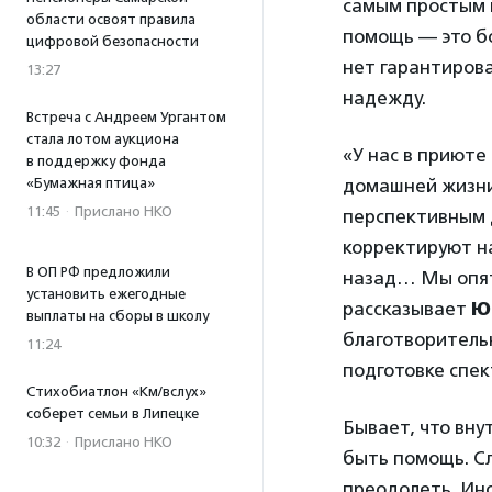
самым простым 
области освоят правила
помощь — это бо
цифровой безопасности
нет гарантирова
13:27
надежду.
Встреча с Андреем Ургантом
стала лотом аукциона
«У нас в приюте
в поддержку фонда
«Бумажная птица»
домашней жизни 
11:45
·
Прислано НКО
перспективным д
корректируют на
В ОП РФ предложили
назад… Мы опят
установить ежегодные
рассказывает
Ю
выплаты на сборы в школу
благотворитель
11:24
подготовке спек
Стихобиатлон «Км/вслух»
соберет семьи в Липецке
Бывает, что вну
10:32
·
Прислано НКО
быть помощь. Сл
преодолеть. Ино