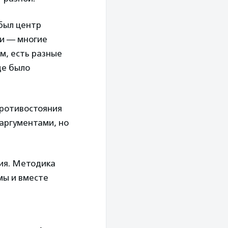
 был центр
ти — многие
м, есть разные
ще было
противостояния
 аргументами, но
ия. Методика
мы и вместе