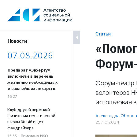
Перейти
к
содержанию
Статьи
Новости
«Помог
07.08.2026
Форум-
Препарат «Энхерту»
включили в перечень
Форум-театр Ц
жизненно необходимых
и важнейших лекарств
волонтеров НК
16:27
использован в
Клуб друзей пермской
Александра Оболон
физико-математической
школы № 146 ищет
25.10.2024
фандрайзера
15:35
·
Прислано НКО