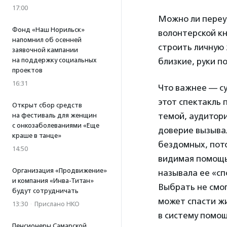
17:00
Можно ли переуб
Фонд «Наш Норильск»
волонтерской кн
напомнил об осенней
строить личную 
заявочной кампании
на поддержку социальных
близкие, руки 
проектов
16:31
Что важнее — с
этот спектакль 
Открыт сбор средств
темой, аудитори
на фестиваль для женщин
с онкозаболеваниями «Еще
доверие вызыва
краше в танце»
бездомных, пото
14:50
видимая помощь.
Организация «Продвижение»
называла ее «с
и компания «Инва-Титан»
Выбрать не смог
будут сотрудничать
может спасти жи
13:30
·
Прислано НКО
в систему помощ
Пенсионеры Самарской