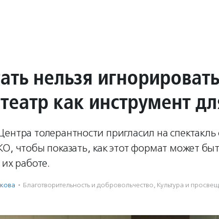
ать нельзя игнорировать
театр как инструмент д
ентра толерантности пригласил на спектакль 
О, чтобы показать, как этот формат может бы
 их работе.
кова
·
Благотвори­тель­ность и доброволь­чест­во
,
Культура и просве