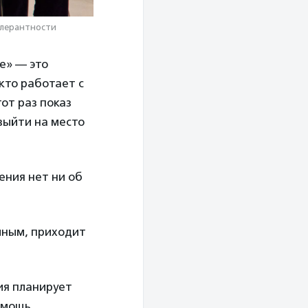
олерантности
е» — это
кто работает с
от раз показ
выйти на место
ения нет ни об
мным, приходит
ия планирует
омощь,