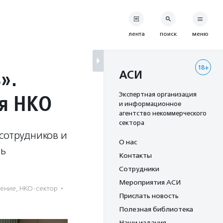
лента
поиск
меню
18+
».
АСИ
ля НКО
Экспертная организация
и информационное
агентство некоммерческого
сектора
сотрудников и
О нас
ть
Контакты
Сотрудники
Мероприятия АСИ
щение
,
НКО-сектор
·
Прислать новость
Полезная библиотека
Наши издания