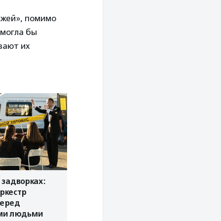
мжей», помимо
 могла бы
вают их
 задворках:
ркестр
перед
ми людьми