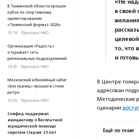
«Не над
В Тюменской области прошел
в своей
кубок по спортивному
ориентированию
желания
«Тюменский формат-2026»
рассказ
15:19
·
Прислано НКО
целевой
Организация «Радость»
то, что
открывает сеть
и готовы
региональных подразделений
14:25
·
Прислано НКО
Московский юбилейный забег
В Центре толера
«Без границ» прошел в стиле
адресован подро
ретро
Методические р
13:30
·
Прислано НКО
сценарии
досту
Совфед поддержал
инициативу о бесплатной
юридической помощи
Ещё по теме
сиротам старше 23 лет