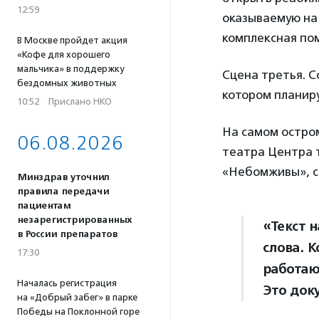
12:59
оказываемую на 
комплексная пом
В Москве пройдет акция
«Кофе для хорошего
мальчика» в поддержку
Сцена третья. С
бездомных животных
котором планиру
10:52
·
Прислано НКО
На самом остро
06.08.2026
театра Центра 
«Небомживы», с
Минздрав уточнил
правила передачи
пациентам
незарегистрированных
«Текст 
в России препаратов
слова. 
17:30
работаю
Началась регистрация
Это док
на «Добрый забег» в парке
Победы на Поклонной горе