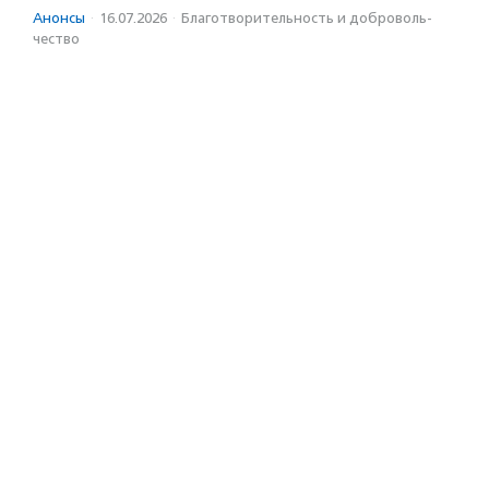
Анонсы
·
16.07.2026
·
Благотвори­тель­ность и доброволь­
чест­во