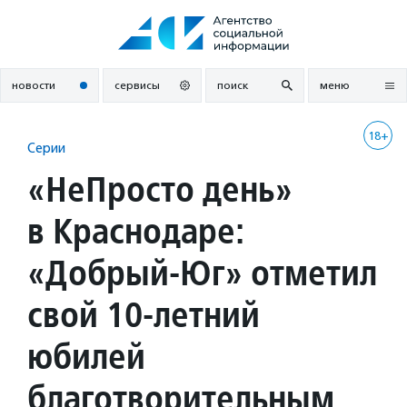
Перейти
к
содержанию
новости
сервисы
поиск
меню
18+
Серии
«НеПросто день»
в Краснодаре:
«Добрый-Юг» отметил
свой 10-летний
юбилей
благотворительным