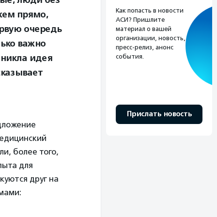
ые, люди без
Как попасть в новости
ажем прямо,
АСИ? Пришлите
ервую очередь
материал о вашей
организации, новость,
лько важно
пресс-релиз, анонс
зникла идея
события.
сказывает
Прислать новость
едложение
медицинский
и, более того,
пыта для
куются друг на
мами: