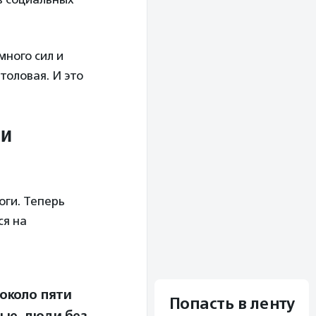
много сил и
толовая. И это
 и
оги. Теперь
ся на
около пяти
Попасть в ленту