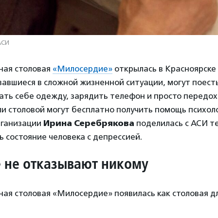
АСИ
ная столовая
«Милосердие»
открылась в Красноярске в
завшиеся в сложной жизненной ситуации, могут поесть
ать себе одежду, зарядить телефон и просто передо
ли столовой могут бесплатно получить помощь психоло
рганизации
Ирина Серебрякова
поделилась с АСИ те
ь состояние человека с депрессией.
е не отказывают никому
ная столовая «Милосердие» появилась как столовая д