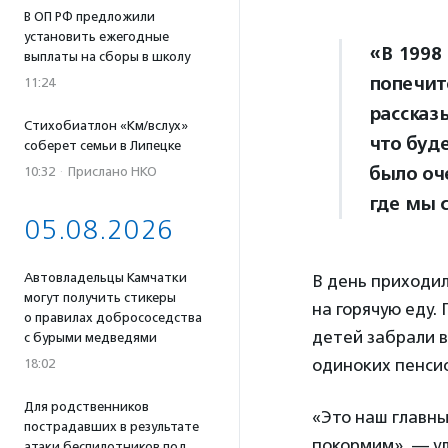
В ОП РФ предложили
установить ежегодные
«В 1998
выплаты на сборы в школу
попечите
11:24
рассказ
Стихобиатлон «Км/вслух»
что буд
соберет семьи в Липецке
было оч
10:32
·
Прислано НКО
где мы 
05.08.2026
Автовладельцы Камчатки
В день приходил
могут получить стикеры
на горячую еду.
о правилах добрососедства
детей забрали в
с бурыми медведями
одиноких пенсио
18:02
Для родственников
«Это наш главны
пострадавших в результате
покормим», — у
атаки беспилотников под