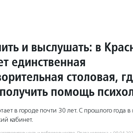
ить и выслушать: в Крас
ет единственная
ворительная столовая, г
получить помощь психо
тает в городе почти 30 лет. С прошлого года в
ий кабинет.
аготвори­тель­ность и доброволь­чест­во
,
Права человека
·
09.04.20