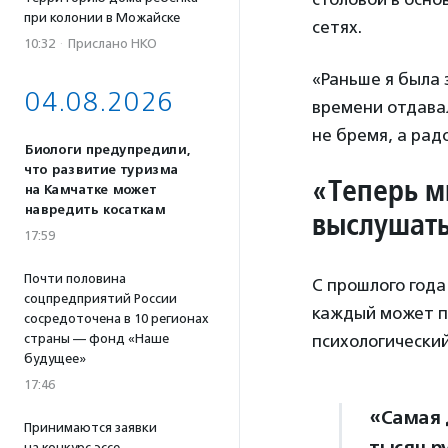
при колонии в Можайске
сетях.
10:32
·
Прислано НКО
«Раньше я была 
04.08.2026
времени отдавал
не бремя, а рад
Биологи предупредили,
что развитие туризма
«Теперь м
на Камчатке может
навредить косаткам
выслушат
17:59
Почти половина
С прошлого года
соцпредприятий России
каждый может п
сосредоточена в 10 регионах
страны — фонд «Наше
психологически
будущее»
17:46
«Самая 
Принимаются заявки
на конкурс эссе