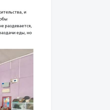
жительства, и
тобы
 не раздевается,
раздачи еды, но