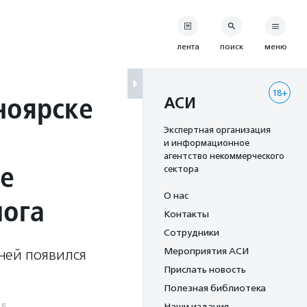
лента
поиск
меню
18+
ноярске
АСИ
Экспертная организация
и информационное
агентство некоммерческого
де
сектора
О нас
лога
Контакты
Сотрудники
Мероприятия АСИ
 ней появился
Прислать новость
Полезная библиотека
25
Наши издания