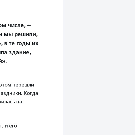
ом числе, —
и мы решили,
 в те годы их
ла здание,
й».
потом перешли
раздники. Когда
чилась на
, и его