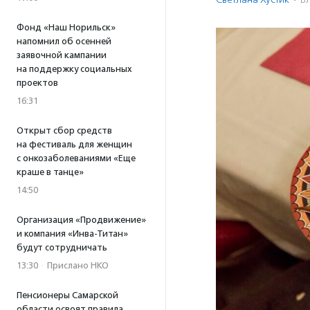
Фонд «Наш Норильск»
напомнил об осенней
заявочной кампании
на поддержку социальных
проектов
16:31
Открыт сбор средств
на фестиваль для женщин
с онкозаболеваниями «Еще
краше в танце»
14:50
Организация «Продвижение»
и компания «Инва-Титан»
будут сотрудничать
13:30
·
Прислано НКО
Пенсионеры Самарской
области освоят правила