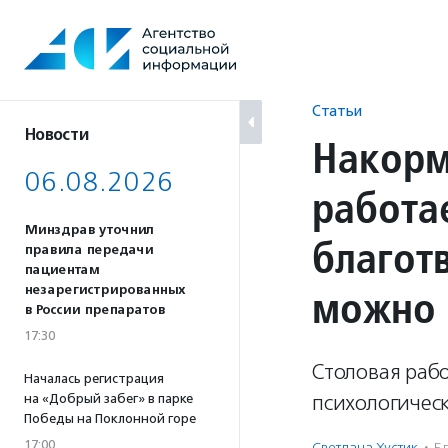
Перейти
к
содержанию
Статьи
Новости
Накорм
06.08.2026
работа
Минздрав уточнил
благот
правила передачи
пациентам
можно 
незарегистрированных
в России препаратов
17:30
Столовая рабо
Началась регистрация
психологическ
на «Добрый забег» в парке
Победы на Поклонной горе
17:00
Светлана Хустик
·
Бл