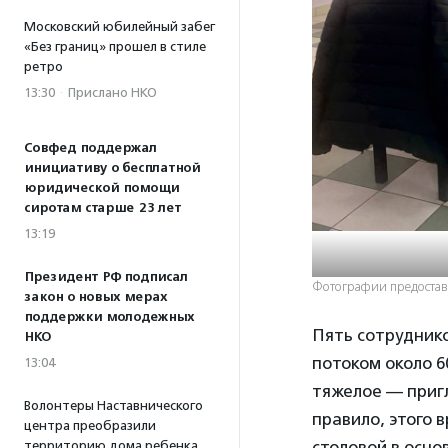
Московский юбилейный забег
«Без границ» прошел в стиле
ретро
13:30
·
Прислано НКО
Совфед поддержал
инициативу о бесплатной
юридической помощи
сиротам старше 23 лет
13:19
Президент РФ подписал
Фотографии предоста
закон о новых мерах
поддержки молодежных
Пять сотруднико
НКО
потоком около 6
13:04
тяжелое — пригл
Волонтеры Наставнического
правило, этого 
центра преобразили
столовой в осно
территорию дома ребенка