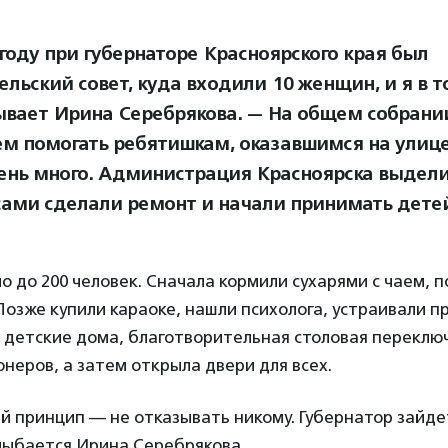
 году при губернаторе Красноярского края был
льский совет, куда входили 10 женщин, и я в т
ывает Ирина Серебрякова. — На общем собрани
ем помогать ребятишкам, оказавшимся на улице,
ень много. Администрация Красноярска выдели
сами сделали ремонт и начали принимать дете
о до 200 человек. Сначала кормили сухарями с чаем, 
 Позже купили караоке, нашли психолога, устраивали п
 детские дома, благотворительная столовая переклю
неров, а затем открыла двери для всех.
й принцип — не отказывать никому. Губернатор зайдет
лыбается Ирина Серебрякова.