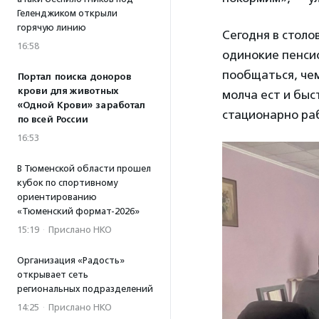
Геленджиком открыли
горячую линию
Сегодня в столо
16:58
одинокие пенсио
пообщаться, че
Портал поиска доноров
крови для животных
молча ест и быс
«Одной Крови» заработал
стационарно ра
по всей России
16:53
В Тюменской области прошел
кубок по спортивному
ориентированию
«Тюменский формат-2026»
15:19
·
Прислано НКО
Организация «Радость»
открывает сеть
региональных подразделений
14:25
·
Прислано НКО