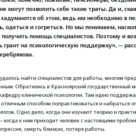
ублей. Конечно, пожилые, пенсионеры, бездомн
не могут позволить себе такие траты. Да и, ск
 задумаются об этом, ведь им необходимо в п
ь, одеться и согреться. Но мы понимаем, наско
 получить помощь специалистов. Поэтому и во
ь грант на психологическую поддержку», — рас
еребрякова.
 удалось найти специалистов для работы, многим пр
анным. Обратились в Красноярский государственный 
кафедру клинической психологии. Там идею поддержал
 отличным способом попрактиковаться и набраться о
логов. Одно дело, когда они изучают теорию и практи
 — когда к ним приходит человек с настоящими пробле
прессия, смерть близких, потеря работы.