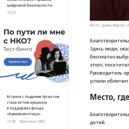
цифровой безопасности
13:27
Фото: Дима Жаров / 
Благотворитель
Здесь люди, ока
бесплатно выбр
этого, посетите
Руководитель о
успели облегчит
Место, гд
Встреча с Андреем Ургантом
стала лотом аукциона
в поддержку фонда
Благотворитель
«Бумажная птица»
11:45
·
Прислано НКО
детей.