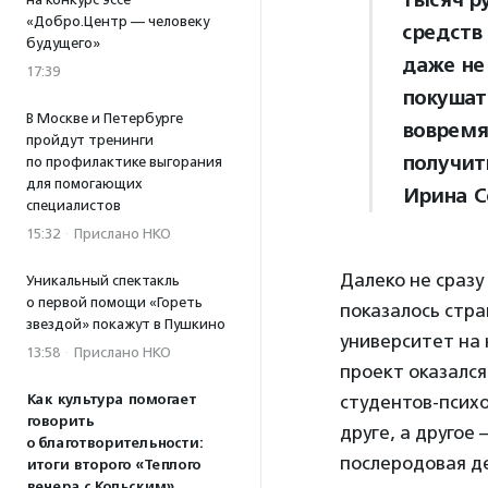
тысяч р
«Добро.Центр — человеку
средств 
будущего»
даже не
17:39
покушат
В Москве и Петербурге
вовремя
пройдут тренинги
получит
по профилактике выгорания
для помогающих
Ирина С
специалистов
15:32
·
Прислано НКО
Далеко не сразу
Уникальный спектакль
о первой помощи «Гореть
показалось стр
звездой» покажут в Пушкино
университет на 
13:58
·
Прислано НКО
проект оказался
Как культура помогает
студентов-психо
говорить
друге, а другое
о благотворительности:
послеродовая де
итоги второго «Теплого
вечера с Кольским»