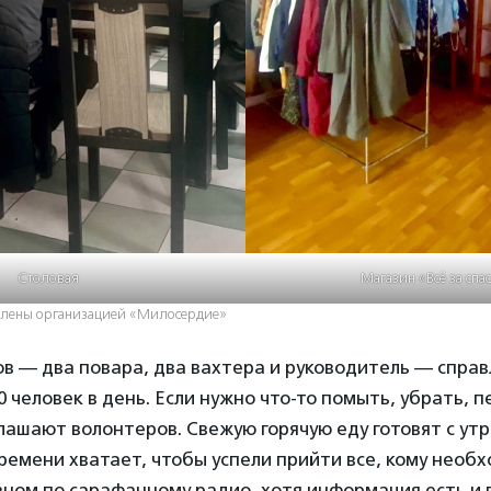
Столовая
Магазин «Всё за спа
влены организацией «Милосердие»
в — два повара, два вахтера и руководитель — справ
0 человек в день. Если нужно что-то помыть, убрать, 
ашают волонтеров. Свежую горячую еду готовят с утра 
времени хватает, чтобы успели прийти все, кому необ
вном по сарафанному радио, хотя информация есть и 