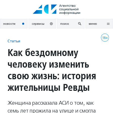
Перейти
к
содержанию
новости
сервисы
поиск
меню
18+
Статьи
Как бездомному
человеку изменить
свою жизнь: история
жительницы Ревды
Женщина рассказала АСИ о том, как
семь лет прожила на улице и смогла