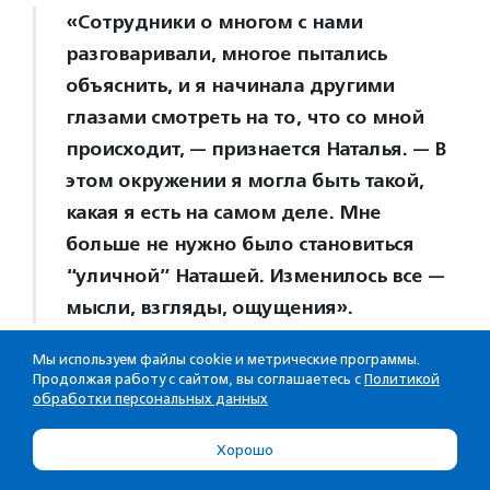
«Сотрудники о многом с нами
разговаривали, многое пытались
объяснить, и я начинала другими
глазами смотреть на то, что со мной
происходит, — признается Наталья. — В
этом окружении я могла быть такой,
какая я есть на самом деле. Мне
больше не нужно было становиться
“уличной” Наташей. Изменилось все —
мысли, взгляды, ощущения».
Мы используем файлы cookie и метрические программы.
Продолжая работу с сайтом, вы соглашаетесь с
Политикой
В конце программы женщине предложили
обработки персональных данных
присоединиться к команде «Дороги к жизни». По
словам Андрея Хроминкова, с такой
Хорошо
инициативой обращаются ко всем выпускникам