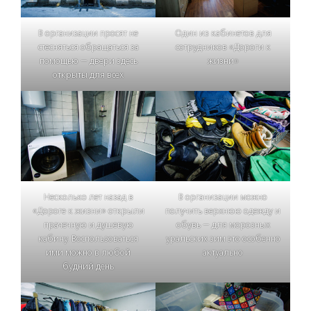
В организации просят не
Один из кабинетов для
стесняться обращаться за
сотрудников «Дороги к
помощью — двери здесь
жизни»
открыты для всех
Несколько лет назад в
В организации можно
«Дороге к жизни» открыли
получить верхнюю одежду и
прачечную и душевую
обувь — для морозных
кабину. Воспользоваться
уральских зим это особенно
ими можно в любой
актуально
будний день