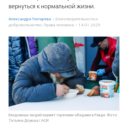
вернуться к нормальной жизни.
Александра Токтарёва
·
Благотвори­тель­ность и
доброволь­чест­во
,
Права человека
·
14.01.2025
Бездомных людей кормят горячими обедами в Ревде. Фото:
Татьяна Доукша / АСИ