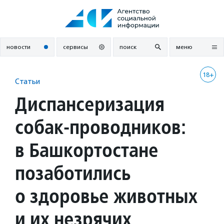
Перейти
к
содержанию
новости
сервисы
поиск
меню
18+
Статьи
Диспансеризация
собак-проводников:
в Башкортостане
позаботились
о здоровье животных
и их незрячих