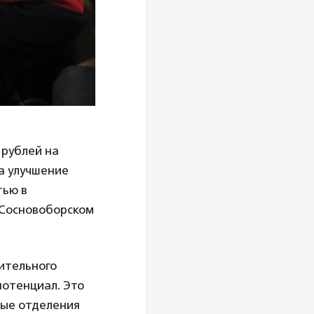
 рублей на
а улучшение
тью в
 Сосновоборском
ительного
потенциал. Это
ные отделения