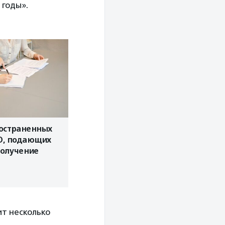
 годы».
ространенных
О, подающих
получение
ит несколько