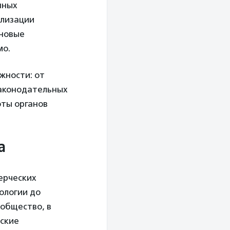
нных
ализации
 новые
мо.
жности: от
законодательных
оты органов
а
ерческих
ологии до
 общество, в
ские