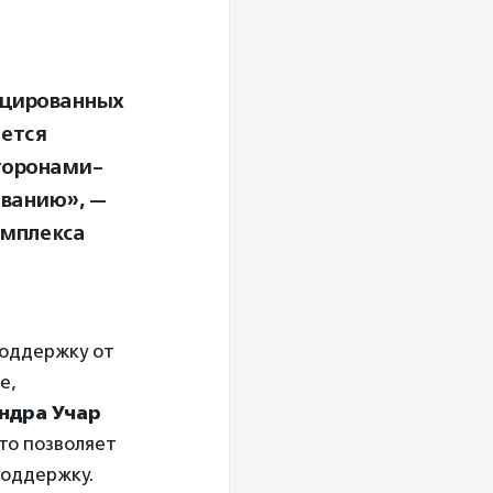
ицированных
ается
торонами-
ванию», —
омплекса
поддержку от
е,
ндра Учар
то позволяет
поддержку.