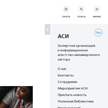
лента
поиск
меню
18+
АСИ
Экспертная организация
и информационное
агентство некоммерческого
сектора
О нас
Контакты
Сотрудники
Мероприятия АСИ
Прислать новость
Полезная библиотека
Наши издания