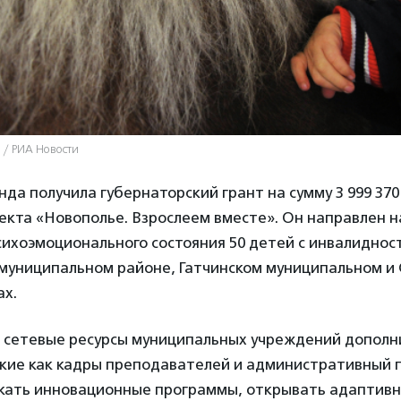
 / РИА Новости
анда получила губернаторский грант на сумму 3 999 370
екта «Новополье. Взрослеем вместе». Он направлен н
сихоэмоционального состояния 50 детей с инвалиднос
муниципальном районе, Гатчинском муниципальном и
ах.
 сетевые ресурсы муниципальных учреждений дополн
акие как кадры преподавателей и административный 
скать инновационные программы, открывать адаптив