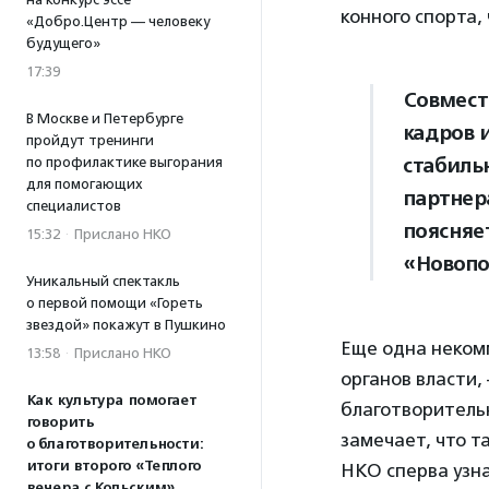
конного спорта,
«Добро.Центр — человеку
будущего»
17:39
Совмест
В Москве и Петербурге
кадров 
пройдут тренинги
стабиль
по профилактике выгорания
для помогающих
партнер
специалистов
поясняе
15:32
·
Прислано НКО
«Новопо
Уникальный спектакль
о первой помощи «Гореть
звездой» покажут в Пушкино
Еще одна некомм
13:58
·
Прислано НКО
органов власти,
Как культура помогает
благотворитель
говорить
замечает, что т
о благотворительности:
итоги второго «Теплого
НКО сперва узна
вечера с Кольским»