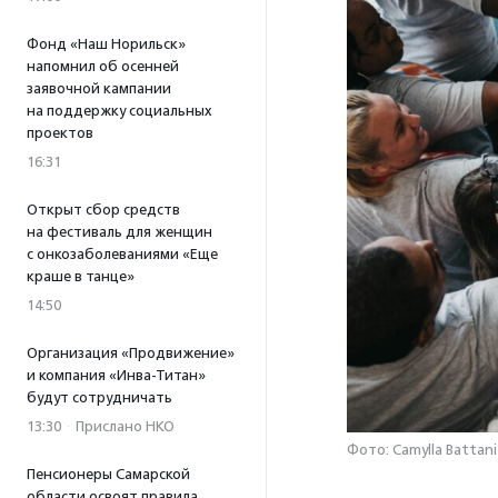
Фонд «Наш Норильск»
напомнил об осенней
заявочной кампании
на поддержку социальных
проектов
16:31
Открыт сбор средств
на фестиваль для женщин
с онкозаболеваниями «Еще
краше в танце»
14:50
Организация «Продвижение»
и компания «Инва-Титан»
будут сотрудничать
13:30
·
Прислано НКО
Фото: Camylla Battani
Пенсионеры Самарской
области освоят правила