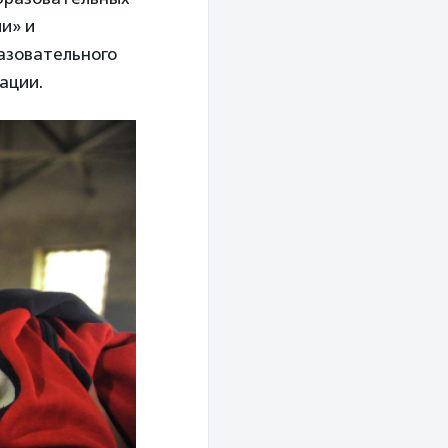
и» и
азовательного
ации.