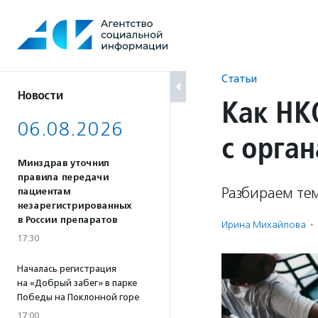
Перейти
к
содержанию
Статьи
Новости
Как НК
06.08.2026
с орга
Минздрав уточнил
правила передачи
Разбираем те
пациентам
незарегистрированных
в России препаратов
Ирина Михайлова
·
17:30
Началась регистрация
на «Добрый забег» в парке
Победы на Поклонной горе
17:00