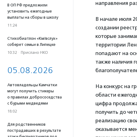
направления раз
В ОП РФ предложили
установить ежегодные
выплаты на сборы в школу
В начале июля 2
11:24
создании реест
которые занима
Стихобиатлон «Км/вслух»
территории Лен
соберет семьи в Липецке
10:32
·
Прислано НКО
попадают на ос
также наличия г
05.08.2026
благополучателе
Автовладельцы Камчатки
На конкурс на г
могут получить стикеры
области ежегодн
о правилах добрососедства
цифра продолжа
с бурыми медведями
18:02
получить до чет
реализацию свои
Для родственников
оказывается мен
пострадавших в результате
атаки беспилотников под