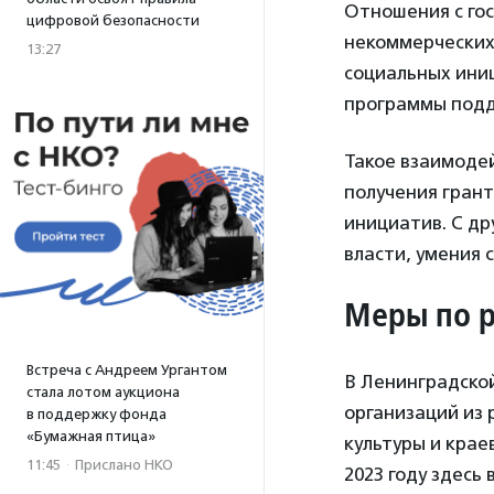
Отношения с го
цифровой безопасности
некоммерческих
13:27
социальных иниц
программы подд
Такое взаимоде
получения грант
инициатив. С др
власти, умения 
Меры по р
Встреча с Андреем Ургантом
В Ленинградско
стала лотом аукциона
организаций из 
в поддержку фонда
«Бумажная птица»
культуры и крае
11:45
·
Прислано НКО
2023 году здесь