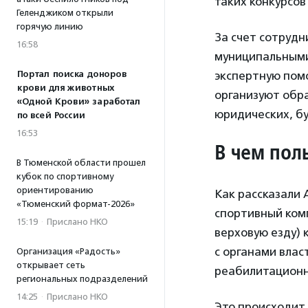
таких конкурсов
Геленджиком открыли
горячую линию
За счет сотрудн
16:58
муниципальными
Портал поиска доноров
экспертную пом
крови для животных
организуют обра
«Одной Крови» заработал
юридических, бу
по всей России
16:53
В чем пол
В Тюменской области прошел
кубок по спортивному
ориентированию
Как рассказали
«Тюменский формат-2026»
спортивный ком
15:19
·
Прислано НКО
верховую езду) 
с органами влас
Организация «Радость»
открывает сеть
реабилитационны
региональных подразделений
14:25
·
Прислано НКО
Это происходит