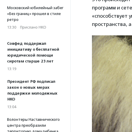
программ и сет
Московский юбилейный забег
«Без границ» прошел в стиле
«способствует 
ретро
пространства, а
13:30
·
Прислано НКО
Совфед поддержал
инициативу о бесплатной
юридической помощи
сиротам старше 23 лет
13:19
Президент РФ подписал
закон о новых мерах
поддержки молодежных
НКО
13:04
Волонтеры Наставнического
центра преобразили
территорию дома ребенка