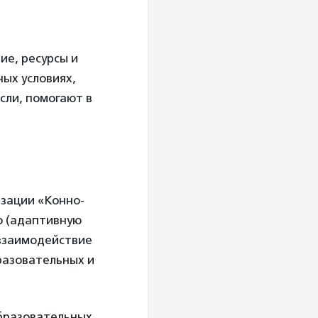
е, ресурсы и
ых условиях,
сли, помогают в
изации «Конно-
ю (адаптивную
 взаимодействие
разовательных и
образовательных