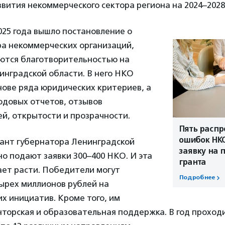
вития некоммерческого сектора региона на 2024–2028
025 года вышло постановление о
ра некоммерческих организаций,
ются благотворительностью на
инградской области. В него НКО
нове ряда юридических критериев, а
одовых отчетов, отзывов
й, открытости и прозрачности.
Пять расп
ошибок НК
рант губернатора Ленинградской
заявку на 
о подают заявки 300–400 НКО. И эта
гранта
ет расти. Победители могут
Подробнее
ырех миллионов рублей на
х инициатив. Кроме того, им
торская и образовательная поддержка. В год проход