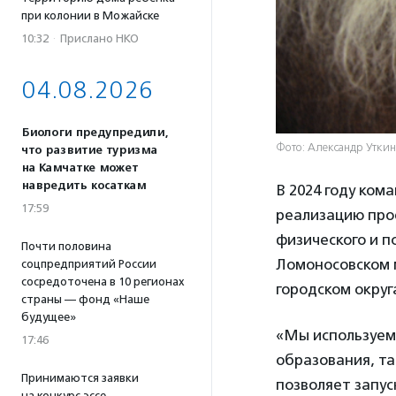
при колонии в Можайске
10:32
·
Прислано НКО
04.08.2026
Биологи предупредили,
Фото: Александр Уткин
что развитие туризма
на Камчатке может
навредить косаткам
В 2024 году ком
17:59
реализацию про
физического и п
Почти половина
Ломоносовском 
соцпредприятий России
сосредоточена в 10 регионах
городском округ
страны — фонд «Наше
будущее»
«Мы используем
17:46
образования, т
Принимаются заявки
позволяет запу
на конкурс эссе