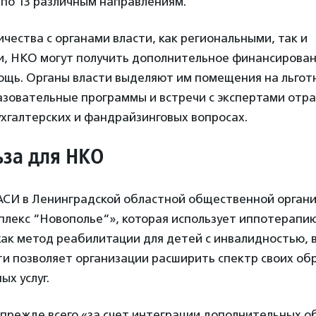
 по 13 различным направлениям.
ичества с органами власти, как региональными, так и
, НКО могут получить дополнительное финансировани
ощь. Органы власти выделяют им помещения на льготн
зовательные программы и встречи с экспертами отра
хгалтерских и фандрайзинговых вопросах.
ьза для НКО
 АСИ в Ленинградской областной общественной орган
плекс “Новополье“», которая использует иппотерапи
как метод реабилитации для детей с инвалидностью,
ти позволяет организации расширить спектр своих об
х услуг.
 прежде всего «за счет интеграции дополнительных 