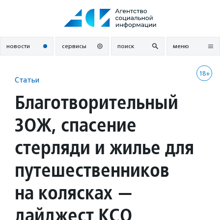
Перейти
к
содержанию
новости
сервисы
поиск
меню
18+
Статьи
Благотворительный
ЗОЖ, спасение
стерляди и жилье для
путешественников
на колясках —
дайджест КСО