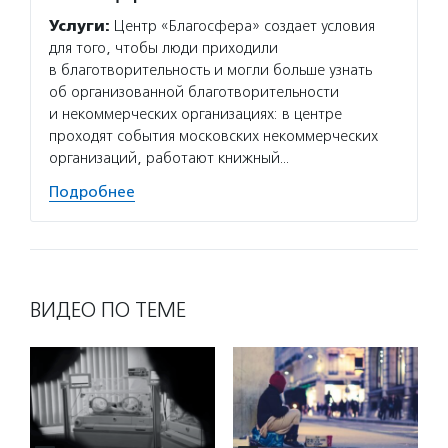
общест
Услуги:
Центр «Благосфера» создает условия
для НК
для того, чтобы люди приходили
создан
в благотворительность и могли больше узнать
и ликв
об организованной благотворительности
докуме
и некоммерческих организациях: в центре
Подро
проходят события московских некоммерческих
организаций, работают книжный…
Подробнее
ВИДЕО ПО ТЕМЕ