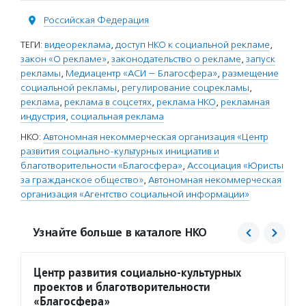
Российская Федерация
ТЕГИ:
видеореклама
,
доступ НКО к социальной рекламе
,
закон «О рекламе»
,
законодательство о рекламе
,
запуск
рекламы
,
Медиацентр «АСИ — Благосфера»
,
размещение
социальной рекламы
,
регулирование соцрекламы
,
реклама
,
реклама в соцсетях
,
реклама НКО
,
рекламная
индустрия
,
социальная реклама
НКО:
Автономная некоммерческая организация «Центр
развития социально-культурных инициатив и
благотворительности «Благосфера»
,
Ассоциация «Юристы
за гражданское общество»
,
Автономная некоммерческая
организация «Агентство социальной информации»
Узнайте больше в каталоге НКО
Центр развития социально-культурных
Юрист
проектов и благотворительности
Услуг
«Благосфера»