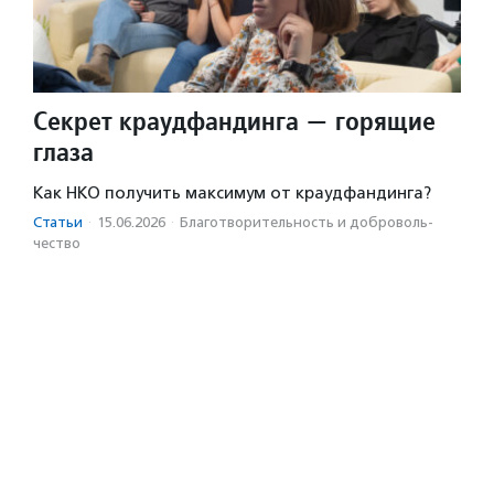
Секрет краудфандинга — горящие
глаза
Как НКО получить максимум от краудфандинга?
Статьи
·
15.06.2026
·
Благотвори­тель­ность и доброволь­
чест­во