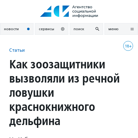
Перейти
к
содержанию
новости
сервисы
поиск
меню
18+
Статьи
Как зоозащитники
вызволяли из речной
ловушки
краснокнижного
дельфина