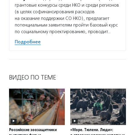
грантовые конкурсы среди НКО и среди регионов
матери
(в целях софинансирования расходов
сектор
на оказание поддержки СО НКО), предлагает
новост
потенциальным заявителям пройти базовый курс
расска
по социальному проектированию, проводит…
некомм
Подробнее
Подро
ВИДЕО ПО ТЕМЕ
Российские зоозащитники
«Море. Тюлени. Люди»:
выпустили фильм
о спасении морских животных