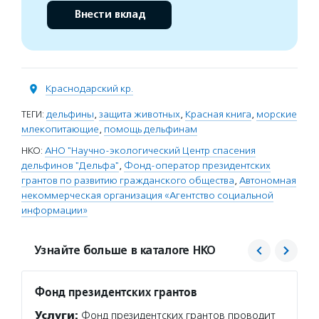
Внести вклад
Краснодарский кр.
ТЕГИ:
дельфины
,
защита животных
,
Красная книга
,
морские
млекопитающие
,
помощь дельфинам
НКО:
АНО "Научно-экологический Центр спасения
дельфинов "Дельфа"
,
Фонд-оператор президентских
грантов по развитию гражданского общества
,
Автономная
некоммерческая организация «Агентство социальной
информации»
Узнайте больше в каталоге НКО
Фонд президентских грантов
Агент
Услуги:
Фонд президентских грантов проводит
Услуг