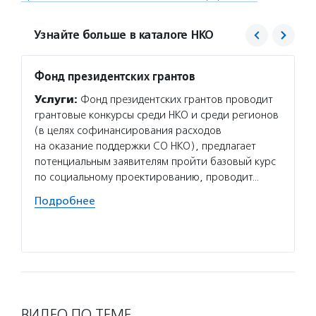
Узнайте больше в каталоге НКО
Фонд президентских грантов
Добро
добра
Услуги:
Фонд президентских грантов проводит
Услуг
грантовые конкурсы среди НКО и среди регионов
добра»
(в целях софинансирования расходов
людям-
на оказание поддержки СО НКО), предлагает
студию
потенциальным заявителям пройти базовый курс
нужда
по социальному проектированию, проводит…
ремонт
Подробнее
фашист
Подро
ВИДЕО ПО ТЕМЕ