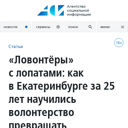
Перейти
к
содержанию
новости
сервисы
поиск
меню
18+
Статьи
«Ловонтёры»
с лопатами: как
в Екатеринбурге за 25
лет научились
волонтерство
превращать