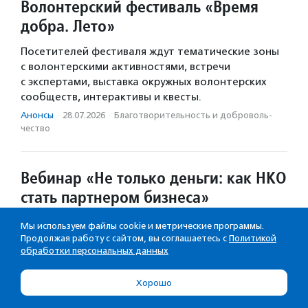
Волонтерский фестиваль «Время
добра. Лето»
Посетителей фестиваля ждут тематические зоны
с волонтерскими активностями, встречи
с экспертами, выставка окружных волонтерских
сообществ, интерактивы и квесты.
Анонсы
·
28.07.2026
·
Благотвори­тель­ность и доброволь­
чест­во
Вебинар «Не только деньги: как НКО
стать партнером бизнеса»
НКО узнают, как заинтересовать коммерческий
Мы используем файлы cookie и метрические программы.
сектор и выстроить взаимовыгодные отношения
Продолжая работу с сайтом, вы соглашаетесь с
Политикой
обработки персональных данных
с бизнесом.
Анонсы
·
27.07.2026
·
НКО-сектор
Хорошо