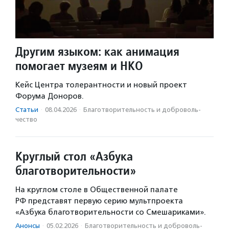
Другим языком: как анимация
помогает музеям и НКО
Кейс Центра толерантности и новый проект
Форума Доноров.
Статьи
·
08.04.2026
·
Благотвори­тель­ность и доброволь­
чест­во
Круглый стол «Азбука
благотворительности»
На круглом столе в Общественной палате
РФ представят первую серию мультпроекта
«Азбука благотворительности со Смешариками».
Анонсы
·
05.02.2026
·
Благотвори­тель­ность и доброволь­