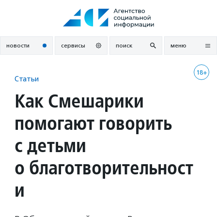
Перейти
к
содержанию
новости
сервисы
поиск
меню
18+
Статьи
Как Смешарики
помогают говорить
с детьми
о благотворительност
и