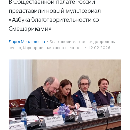
В Общественной палате России
представили новый мультсериал
«Азбука благотворительности со
Смешариками».
Дарья Менделеева
·
Благотвори­тель­ность и доброволь­
чест­во
,
Корпоративная ответственность
·
12.02.2026