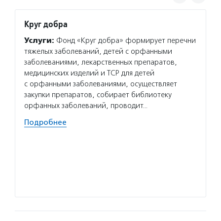
Круг добра
Искор
Услуги:
Фонд «Круг добра» формирует перечни
Услуг
тяжелых заболеваний, детей с орфанными
Фонд» 
заболеваниями, лекарственных препаратов,
детям,
медицинских изделий и ТСР для детей
и диаг
с орфанными заболеваниями, осуществляет
трансп
закупки препаратов, собирает библиотеку
с онко
орфанных заболеваний, проводит…
и соп
Подробнее
Подро