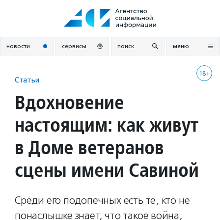
Перейти
к
содержанию
новости
сервисы
поиск
меню
18+
Статьи
Вдохновение
настоящим: как живут
в Доме ветеранов
сцены имени Савиной
Среди его подопечных есть те, кто не
понаслышке знает, что такое война,