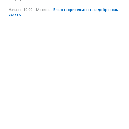
Начало: 10:00
·
Москва
·
Благотвори­тель­ность и доброволь­
чест­во