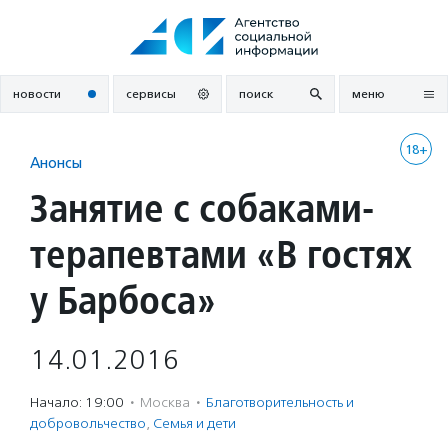
Перейти
к
содержанию
новости
сервисы
поиск
меню
18+
Анонсы
Занятие с собаками-
терапевтами «В гостях
у Барбоса»
14.01.2016
Начало: 19:00
·
Москва
·
Благотвори­тель­ность и
доброволь­чест­во
,
Семья и дети