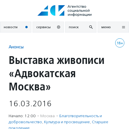
Перейти
к
содержанию
новости
сервисы
поиск
меню
18+
Анонсы
Выставка живописи
«Адвокатская
Москва»
16.03.2016
Начало: 12:00
·
Москва
·
Благотвори­тель­ность и
доброволь­чест­во
,
Культура и просвещение
,
Старшее
поколение