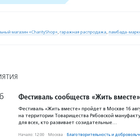
ьный магазин «CharityShop»
,
гаражная распродажа
,
ламбада-марк
ИЯТИЯ
6
Фестиваль сообществ «Жить вместе»
Фестиваль «Жить вместе» пройдет в Москве 16 авг
на территории Товарищества Рябовской мануфакту
для всех, кто развивает созидательные…
Начало: 12:00
·
Москва
·
Благотвори­тель­ность и доброволь­ч