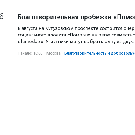
6
Благотворительная пробежка «Помо
8 августа на Кутузовском проспекте состоится оче
социального проекта «Помогаю на бегу» совместн
с lamoda.ru. Участники могут выбрать одну из дву
Начало: 10:00
·
Москва
·
Благотвори­тель­ность и доброволь­ч