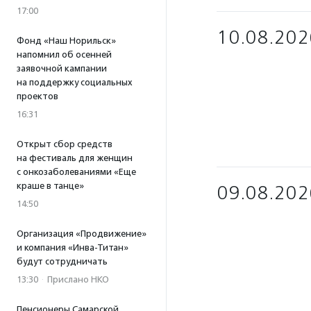
17:00
10.08.202
Фонд «Наш Норильск»
напомнил об осенней
заявочной кампании
на поддержку социальных
проектов
16:31
Открыт сбор средств
на фестиваль для женщин
с онкозаболеваниями «Еще
краше в танце»
09.08.202
14:50
Организация «Продвижение»
и компания «Инва-Титан»
будут сотрудничать
13:30
·
Прислано НКО
Пенсионеры Самарской