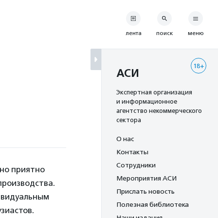
лента
поиск
меню
18+
АСИ
Экспертная организация
и информационное
агентство некоммерческого
сектора
О нас
Контакты
Сотрудники
но приятно
Мероприятия АСИ
производства.
Прислать новость
ивидуальным
Полезная библиотека
зиастов.
Наши издания