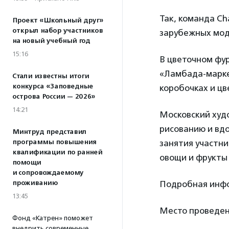
Так, команда Ch
Проект «Школьный друг»
открыл набор участников
зарубежных модн
на новый учебный год
15:16
В цветочном фу
«Ламбада-марке
Стали известны итоги
конкурса «Заповедные
коробочках и ц
острова России — 2026»
14:21
Московский худ
рисованию и вдо
Минтруд представил
программы повышения
занятия участни
квалификации по ранней
овощи и фрукты 
помощи
и сопровождаемому
проживанию
Подробная инфо
13:45
Место проведен
Фонд «Катрен» поможет
внедрить современные