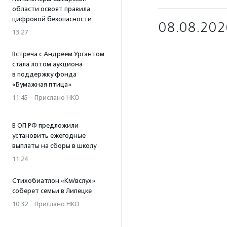
области освоят правила
цифровой безопасности
08.08.202
13:27
Встреча с Андреем Ургантом
стала лотом аукциона
в поддержку фонда
«Бумажная птица»
11:45
·
Прислано НКО
В ОП РФ предложили
установить ежегодные
выплаты на сборы в школу
11:24
Стихобиатлон «Км/вслух»
соберет семьи в Липецке
10:32
·
Прислано НКО