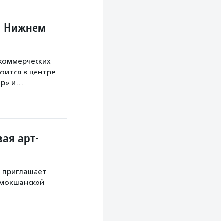
в Нижнем
екоммерческих
оится в центре
тр» и…
ая арт-
й приглашает
 мокшанской