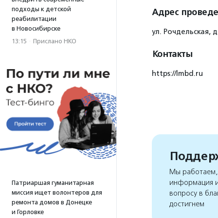
подходы к детской
Адрес провед
реабилитации
в Новосибирске
ул. Рочдельская, д.
13:15
·
Прислано НКО
Контакты
https://lmbd.ru
Поддерж
Мы работаем, 
информация и
Патриаршая гуманитарная
миссия ищет волонтеров для
вопросу в бла
ремонта домов в Донецке
достигнем
и Горловке