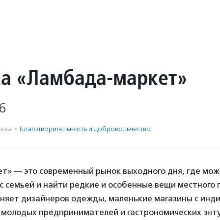
а «Ламбада-маркет»
6
ква
·
Благотвори­тель­ность и доброволь­чест­во
т» — это современный рынок выходного дня, где мож
с семьей и найти редкие и особенные вещи местного 
няет дизайнеров одежды, маленькие магазины с инд
 молодых предпринимателей и гастрономических энту