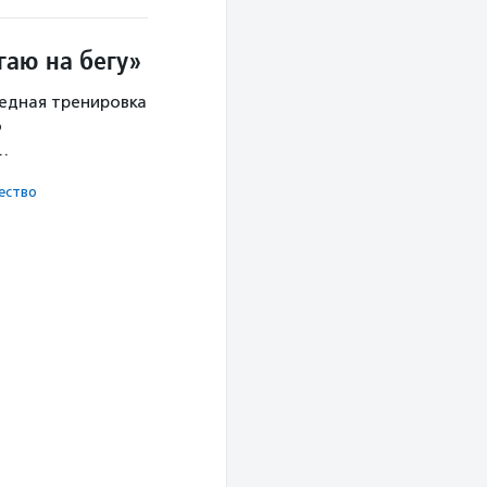
гаю на бегу»
редная тренировка
о
х…
ест­во