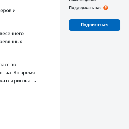
Поддержать нас
неров и
Подписаться
весеннего
еревянных
ласс по
етча. Во время
учатся рисовать