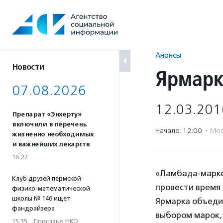
Перейти
к
содержанию
Анонсы
Новости
Ярмарк
07.08.2026
12.03.201
Препарат «Энхерту»
включили в перечень
Начало: 12:00
·
Мос
жизненно необходимых
и важнейших лекарств
16:27
«Ламбада-марке
Клуб друзей пермской
провести время 
физико-математической
школы № 146 ищет
Ярмарка объеди
фандрайзера
выбором марок,
15:35
·
Прислано НКО