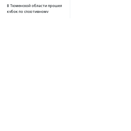
В Тюменской области прошел
кубок по спортивному
ориентированию
«Тюменский формат-2026»
15:19
·
Прислано НКО
Организация «Радость»
открывает сеть
региональных подразделений
14:25
·
Прислано НКО
Московский юбилейный забег
«Без границ» прошел в стиле
ретро
13:30
·
Прислано НКО
Об агентстве
Совфед поддержал
инициативу о бесплатной
Об агентстве
юридической помощи
Сотрудники
сиротам старше 23 лет
Редполитика