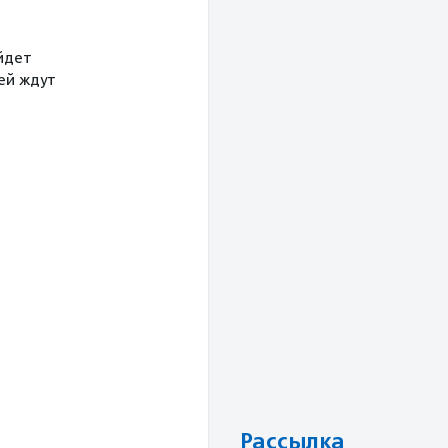
йдет
тей ждут
Рассылка