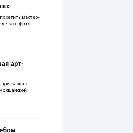
ск»
 посетить мастер-
 сделать фото
ая арт-
й приглашает
 мокшанской
небом