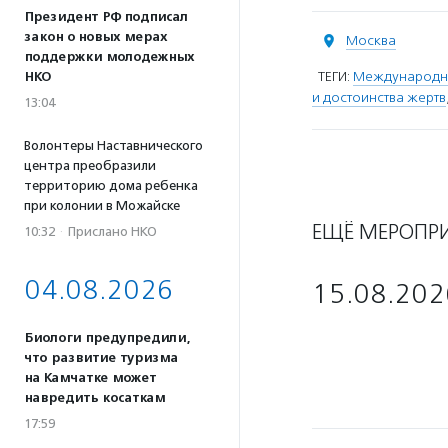
Президент РФ подписал
закон о новых мерах
Москва
поддержки молодежных
ТЕГИ:
Международны
НКО
и достоинства жертв
13:04
Волонтеры Наставнического
центра преобразили
территорию дома ребенка
при колонии в Можайске
ЕЩЁ МЕРОПР
10:32
·
Прислано НКО
04.08.2026
15.08.202
Биологи предупредили,
что развитие туризма
на Камчатке может
навредить косаткам
17:59