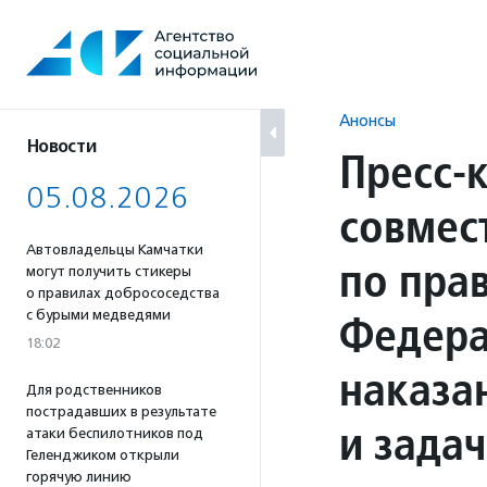
Перейти
к
содержанию
Анонсы
Новости
Пресс-
05.08.2026
совмес
Автовладельцы Камчатки
по пра
могут получить стикеры
о правилах добрососедства
Федера
с бурыми медведями
18:02
наказа
Для родственников
пострадавших в результате
и задач
атаки беспилотников под
Геленджиком открыли
горячую линию