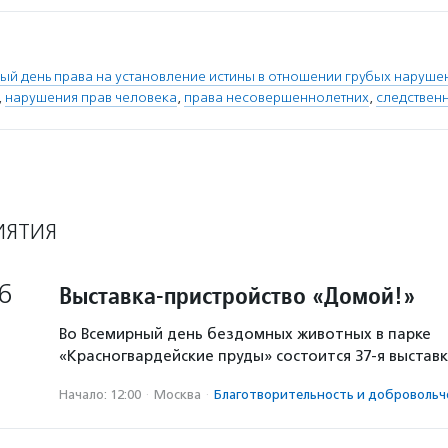
й день права на установление истины в отношении грубых наруше
,
нарушения прав человека
,
права несовершеннолетних
,
следствен
ИЯТИЯ
6
Выставка-пристройство «Домой!»
Во Всемирный день бездомных животных в парке
«Красногвардейские пруды» состоится 37-я выстав
Начало: 12:00
·
Москва
·
Благотвори­тель­ность и доброволь­ч