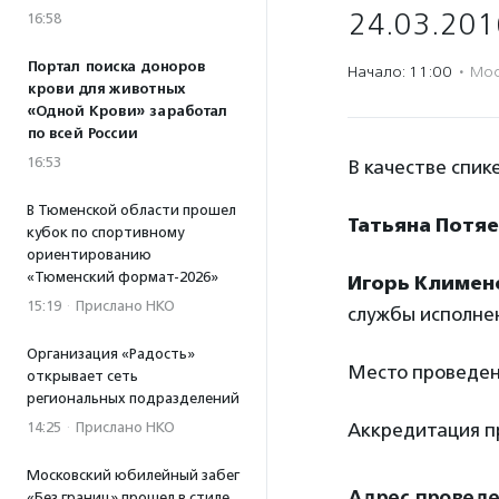
24.03.201
16:58
Портал поиска доноров
Начало: 11:00
·
Мос
крови для животных
«Одной Крови» заработал
по всей России
16:53
В качестве спик
В Тюменской области прошел
Татьяна Потя
кубок по спортивному
ориентированию
«Тюменский формат-2026»
Игорь Климен
15:19
·
Прислано НКО
службы исполне
Организация «Радость»
Место проведен
открывает сеть
региональных подразделений
14:25
·
Прислано НКО
Аккредитация пр
Московский юбилейный забег
Адрес провед
«Без границ» прошел в стиле