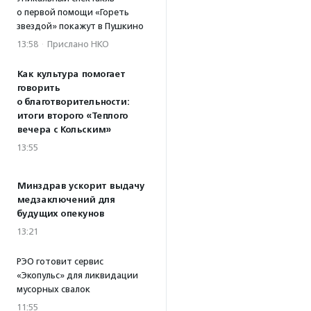
о первой помощи «Гореть
звездой» покажут в Пушкино
13:58
·
Прислано НКО
Как культура помогает
говорить
о благотворительности:
итоги второго «Теплого
вечера с Кольским»
13:55
Минздрав ускорит выдачу
медзаключений для
будущих опекунов
13:21
РЭО готовит сервис
«Экопульс» для ликвидации
мусорных свалок
11:55