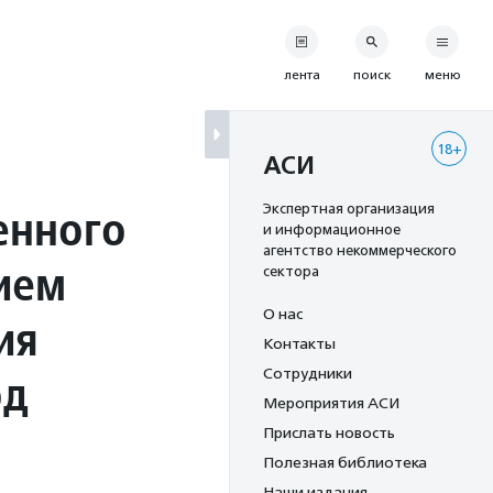
лента
поиск
меню
18+
АСИ
енного
Экспертная организация
и информационное
агентство некоммерческого
ием
сектора
О нас
ия
Контакты
од
Сотрудники
Мероприятия АСИ
Прислать новость
Полезная библиотека
Наши издания