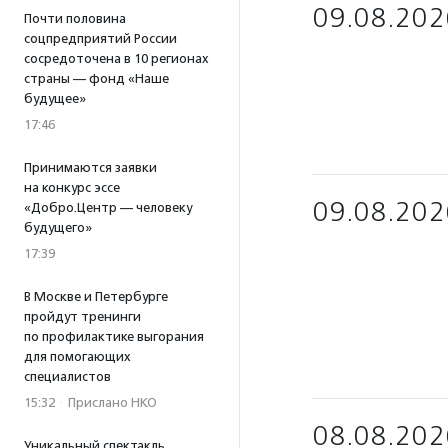
09.08.202
Почти половина
соцпредприятий России
сосредоточена в 10 регионах
страны — фонд «Наше
будущее»
17:46
Принимаются заявки
на конкурс эссе
09.08.202
«Добро.Центр — человеку
будущего»
17:39
В Москве и Петербурге
пройдут тренинги
по профилактике выгорания
для помогающих
специалистов
15:32
·
Прислано НКО
08.08.202
Уникальный спектакль