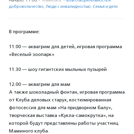
Начало: 11:00
·
Ульяновск
·
Благотвори­тель­ность и
доброволь­чест­во
,
Люди с инвалидностью
,
Семья и дети
В программе:
11.00 — аквагрим для детей, игровая программа
«Веселый зоопарк»
11.30 — шоу гигантских мыльных пузырей
12.00 — аквагрим для мам
А также шоколадный фонтан, игровая программа
от Клуба деловых старух, костюмированная
фотосессия для мам «На придворном балу»,
творческая выставка «Кукла-самокрутка», на
которой будут представлены работы участниц
Маминого клуба.