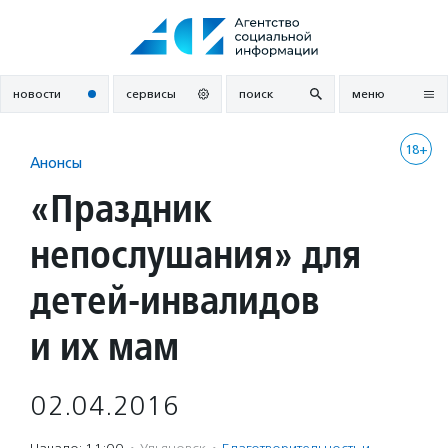
Перейти
к
содержанию
новости
сервисы
поиск
меню
18+
Анонсы
«Праздник
непослушания» для
детей-инвалидов
и их мам
02.04.2016