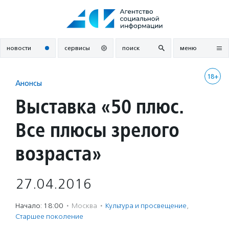
Перейти
к
содержанию
новости
сервисы
поиск
меню
18+
Анонсы
Выставка «50 плюс.
Все плюсы зрелого
возраста»
27.04.2016
Начало: 18:00
·
Москва
·
Культура и просвещение
,
Старшее поколение