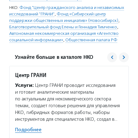
НКО:
Фонд "Центр гражданского анализа и независимых
исследований "ГРАНИ"
,
Фонд «Сибирский центр
поддержки общественных инициатив» (Новосибирск)
,
Благотворительный фонд Елены и Геннадия Тимченко
,
Автономная некоммерческая организация «Агентство
социальной информации»
,
Общественная палата РФ
Узнайте больше в каталоге НКО
Центр ГРАНИ
Сибир
иници
Услуги:
Центр ГРАНИ проводит исследования
Услуг
и готовит аналитические материалы
и пред
по актуальным для некоммерческого сектора
менедж
темам, создает готовые решения для управления
управл
НКО, гибридных форматов работы, наборы
и прое
инструментов для специалистов НКО, создал в…
фандра
Подробнее
развит