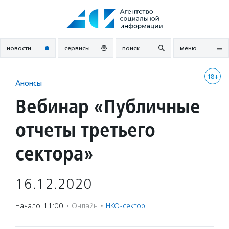
Перейти
к
содержанию
новости
сервисы
поиск
меню
18+
Анонсы
Вебинар «Публичные
отчеты третьего
сектора»
16.12.2020
Начало: 11:00
·
Онлайн
·
НКО-сектор