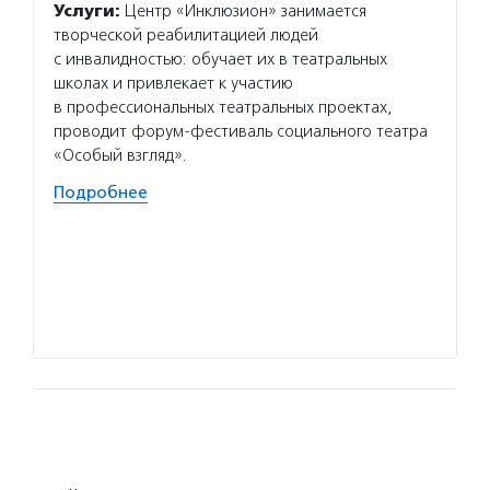
Услуги:
Центр «Инклюзион» занимается
Услуг
творческой реабилитацией людей
возмо
с инвалидностью: обучает их в театральных
самор
школах и привлекает к участию
актера
в профессиональных театральных проектах,
госуда
проводит форум-фестиваль социального театра
искусс
«Особый взгляд».
как мн
Подробнее
Подро