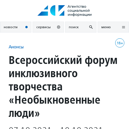
Перейти
к
содержанию
новости
сервисы
поиск
меню
18+
Анонсы
Всероссийский форум
инклюзивного
творчества
«Необыкновенные
люди»