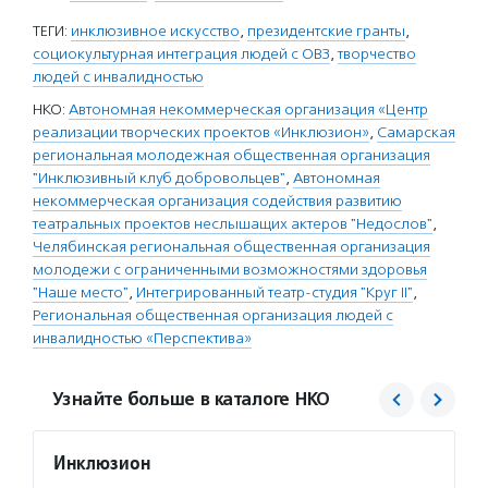
ТЕГИ:
инклюзивное искусство
,
президентские гранты
,
социокультурная интеграция людей с ОВЗ
,
творчество
людей с инвалидностью
НКО:
Автономная некоммерческая организация «Центр
реализации творческих проектов «Инклюзион»
,
Самарская
региональная молодежная общественная организация
"Инклюзивный клуб добровольцев"
,
Автономная
некоммерческая организация содействия развитию
театральных проектов неслышащих актеров "Недослов"
,
Челябинская региональная общественная организация
молодежи с ограниченными возможностями здоровья
"Наше место"
,
Интегрированный театр-студия "Круг II"
,
Региональная общественная организация людей с
инвалидностью «Перспектива»
Узнайте больше в каталоге НКО
Инклюзион
Недос