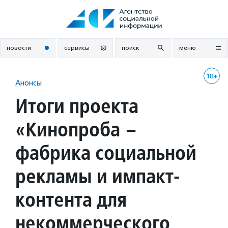
Перейти
к
содержанию
новости
сервисы
поиск
меню
18+
Анонсы
Итоги проекта
«Кинопроба –
фабрика социальной
рекламы и импакт-
контента для
некоммерческого