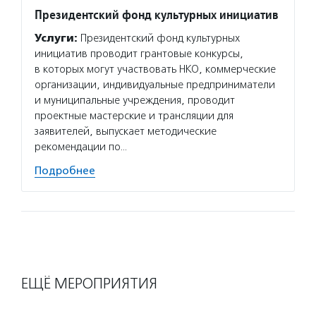
Президентский фонд культурных инициатив
Круг 
Услуги:
Президентский фонд культурных
Услуг
инициатив проводит грантовые конкурсы,
тяжелы
в которых могут участвовать НКО, коммерческие
заболе
организации, индивидуальные предприниматели
медици
и муниципальные учреждения, проводит
с орфа
проектные мастерские и трансляции для
закупк
заявителей, выпускает методические
орфанн
рекомендации по…
Подро
Подробнее
ЕЩЁ МЕРОПРИЯТИЯ