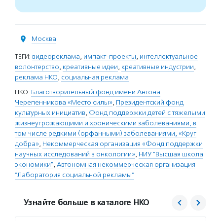
Москва
ТЕГИ:
видеореклама
,
импакт-проекты
,
интеллектуальное
волонтерство
,
креативные идеи
,
креативные индустрии
,
реклама НКО
,
социальная реклама
НКО:
Благотворительный фонд имени Антона
Черепенникова «Место силы»
,
Президентский фонд
культурных инициатив
,
Фонд поддержки детей с тяжелыми
жизнеугрожающими и хроническими заболеваниями, в
том числе редкими (орфанными) заболеваниями, «Круг
добра»
,
Некоммерческая организация «Фонд поддержки
научных исследований в онкологии»
,
НИУ "Высшая школа
экономики"
,
Автономная некоммерческая организация
"Лаборатория социальной рекламы"
Узнайте больше в каталоге НКО