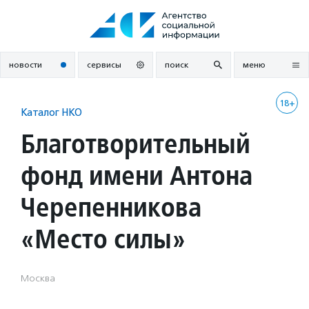
Перейти
к
содержанию
новости
сервисы
поиск
меню
18+
Каталог НКО
Благотворительный
фонд имени Антона
Черепенникова
«Место силы»
Москва