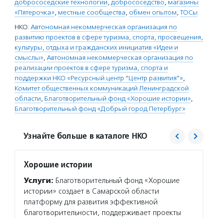
добрососедские технологии
,
добрососедство
,
магазины
«Пятерочка»
,
местные сообщества
,
обмен опытом
,
ТОСы
НКО:
Автономная некоммерческая организация по
развитию проектов в сфере туризма, спорта, просвещения,
культуры, отдыха и гражданских инициатив «Идеи и
смыслы»
,
Автономная некоммерческая организация по
реализации проектов в сфере туризма, спорта и
поддержки НКО «Ресурсный центр “Центр развития”»
,
Комитет общественных коммуникаций Ленинградской
области
,
Благотворительный фонд «Хорошие истории»
,
Благотворительный фонд «Добрый город Петербург»
Узнайте больше в каталоге НКО
Хорошие истории
Добры
Услуги:
Благотворительный фонд «Хорошие
Услуг
истории» создает в Самарской области
провод
платформу для развития эффективной
фестив
благотворительности, поддерживает проекты
мастер