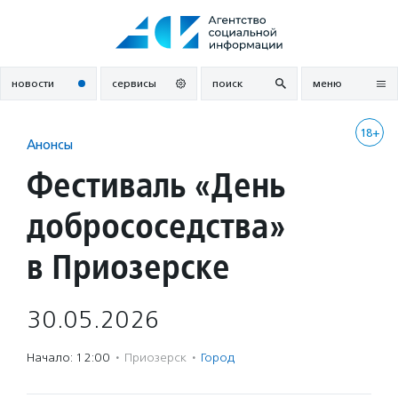
Перейти
к
содержанию
новости
сервисы
поиск
меню
18+
Анонсы
Фестиваль «День
добрососедства»
в Приозерске
30.05.2026
Начало: 12:00
·
Приозерск
·
Город