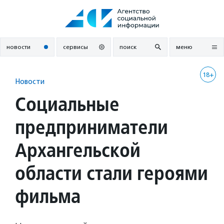
Перейти
к
содержанию
новости
сервисы
поиск
меню
18+
Новости
Социальные
предприниматели
Архангельской
области стали героями
фильма