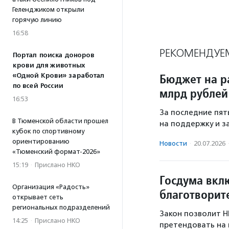
Геленджиком открыли
горячую линию
16:58
РЕКОМЕНДУЕ
Портал поиска доноров
крови для животных
Бюджет на р
«Одной Крови» заработал
по всей России
млрд рублей
16:53
За последние пят
В Тюменской области прошел
на поддержку и з
кубок по спортивному
ориентированию
Новости
·
20.07.2026
«Тюменский формат-2026»
15:19
·
Прислано НКО
Госдума вкл
Организация «Радость»
благотворит
открывает сеть
региональных подразделений
Закон позволит Н
14:25
·
Прислано НКО
претендовать на 