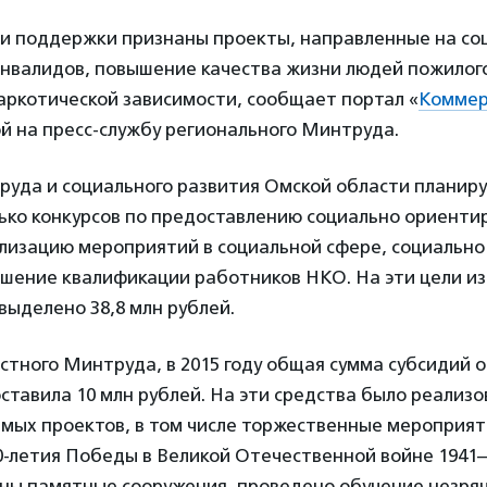
 поддержки признаны проекты, направленные на со
нвалидов, повышение качества жизни людей пожилого
аркотической зависимости, сообщает портал «
Коммер
ой на пресс-службу регионального Минтруда.
уда и социального развития Омской области планиру
олько конкурсов по предоставлению социально ориен
ализацию мероприятий в социальной сфере, социально
ышение квалификации работников НКО. На эти цели из
ыделено 38,8 млн рублей.
стного Минтруда, в 2015 году общая сумма субсидий
ставила 10 млн рублей. На эти средства было реализо
мых проектов, в том числе торжественные мероприят
-летия Победы в Великой Отечественной войне 1941–
ны памятные сооружения, проведено обучение незряч