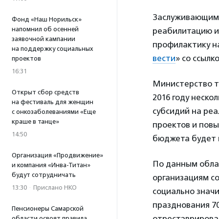
Заслуживающими
Фонд «Наш Норильск»
напомнил об осенней
реабилитацию и
заявочной кампании
профилактику н
на поддержку социальных
вести
» со ссылк
проектов
16:31
Министерство тр
Открыт сбор средств
2016 году неск
на фестиваль для женщин
субсидий на ре
с онкозаболеваниями «Еще
краше в танце»
проектов и пов
14:50
бюджета будет в
Организация «Продвижение»
По данным обла
и компания «Инва-Титан»
будут сотрудничать
организациям со
13:30
·
Прислано НКО
социально значи
празднования 70
Пенсионеры Самарской
отреставрирова
области освоят правила