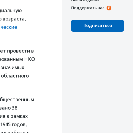
Поддержать нас
циальную
 возраста,
Подписаться
ческие
ет провести в
тированным НКО
 значимых
 областного
 общественным
вано 38
ия в рамках
1945 годов,
их работе с