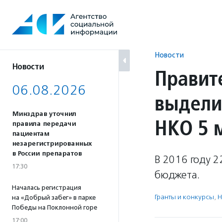
Перейти
к
содержанию
Новости
Новости
Правит
06.08.2026
выдели
Минздрав уточнил
НКО 5 
правила передачи
пациентам
незарегистрированных
в России препаратов
В 2016 году 2
17:30
бюджета.
Началась регистрация
Гранты и конкурсы
,
Н
на «Добрый забег» в парке
Победы на Поклонной горе
17:00