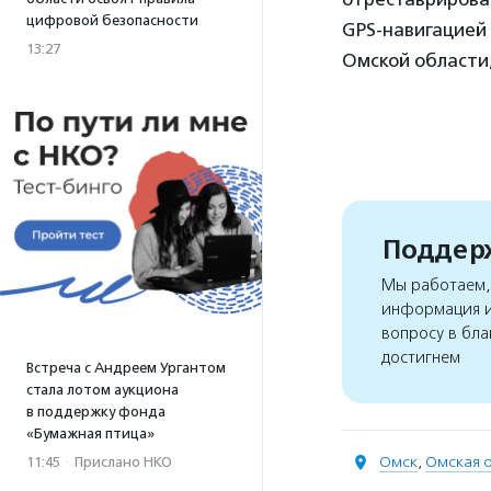
цифровой безопасности
GPS-навигацией 
13:27
Омской области,
Поддерж
Мы работаем, 
информация и
вопросу в бла
достигнем
Встреча с Андреем Ургантом
стала лотом аукциона
в поддержку фонда
«Бумажная птица»
Омск
,
Омская о
11:45
·
Прислано НКО