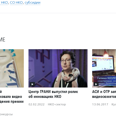
 НКО
,
СО НКО
,
субсидии
МЕ
й
Центр ГРАНИ выпустил ролик
АСИ и ОТР за
ковало видео
об инновациях НКО
видеосюжетов
ждения премии
02.02.2022
·
НКО-сектор
13.06.2017
·
Ку
конкурсы