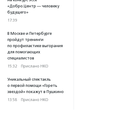
«Добро.Центр — человеку
будущего»
17:39
В Москве и Петербурге
пройдут тренинги
по профилактике выгорания
для помогающих
специалистов
15:32
·
Прислано НКО
Уникальный спектакль
о первой помощи «Гореть
звездой» покажут в Пушкино
13:58
·
Прислано НКО
Как культура помогает
говорить
о благотворительности:
итоги второго «Теплого
вечера с Кольским»