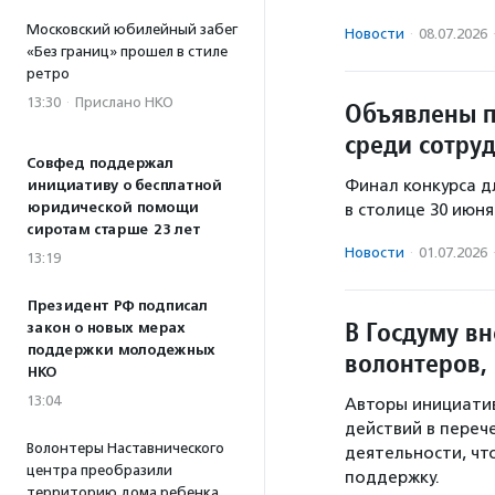
Московский юбилейный забег
Новости
·
08.07.2026
«Без границ» прошел в стиле
ретро
13:30
·
Прислано НКО
Объявлены п
среди сотру
Совфед поддержал
Финал конкурса д
инициативу о бесплатной
юридической помощи
в столице 30 июня
сиротам старше 23 лет
Новости
·
01.07.2026
13:19
Президент РФ подписал
В Госдуму в
закон о новых мерах
поддержки молодежных
волонтеров,
НКО
13:04
Авторы инициати
действий в переч
Волонтеры Наставнического
деятельности, чт
центра преобразили
поддержку.
территорию дома ребенка