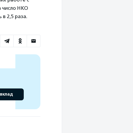
а число НКО
в 2,5 раза.
 вклад