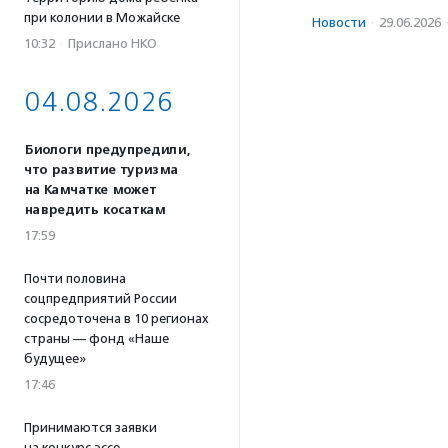
при колонии в Можайске
Новости
·
29.06.2026
10:32
·
Прислано НКО
04.08.2026
Биологи предупредили,
что развитие туризма
на Камчатке может
навредить косаткам
17:59
Почти половина
соцпредприятий России
сосредоточена в 10 регионах
страны — фонд «Наше
будущее»
17:46
Принимаются заявки
на конкурс эссе