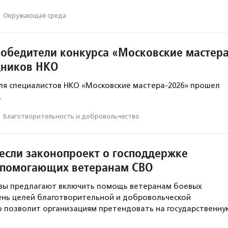
·
Окружающая среда
обедители конкурса «Московские мастер
дников НКО
ля специалистов НКО «Московские мастера-2026» прошел
.
·
Благотвори­тель­ность и доброволь­чест­во
несли законопроект о господдержке
 помогающих ветеранам СВО
вы предлагают включить помощь ветеранам боевых
ень целей благотворительной и добровольческой
о позволит организациям претендовать на государственну