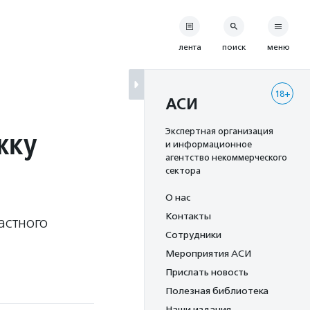
лента
поиск
меню
18+
АСИ
жку
Экспертная организация
и информационное
агентство некоммерческого
сектора
О нас
Контакты
астного
Сотрудники
Мероприятия АСИ
Прислать новость
Полезная библиотека
Наши издания