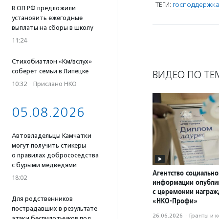
ТЕГИ:
господдержка
В ОП РФ предложили
установить ежегодные
выплаты на сборы в школу
11:24
Стихобиатлон «Км/вслух»
соберет семьи в Липецке
ВИДЕО ПО ТЕ
10:32
·
Прислано НКО
05.08.2026
Автовладельцы Камчатки
могут получить стикеры
о правилах добрососедства
с бурыми медведями
Агентство социально
18:02
информации опубли
с церемонии награ
Для родственников
«НКО-Профи»
пострадавших в результате
26.06.2026
·
Гранты и 
атаки беспилотников под