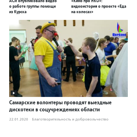
АСИ опубликовало видео
«Кино про НКО»:
о работе группы помощи
видеоистория о проекте «Еда
из Курска
на колесах»
Самарские волонтеры проводят выездные
дискотеки в соцучреждениях области
22.01.2020
·
Благотвори­тель­ность и доброволь­чест­во