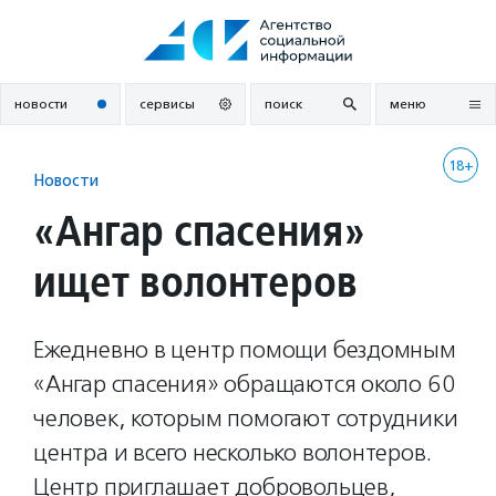
Перейти
к
содержанию
новости
сервисы
поиск
меню
18+
Новости
«Ангар спасения»
ищет волонтеров
Ежедневно в центр помощи бездомным
«Ангар спасения» обращаются около 60
человек, которым помогают сотрудники
центра и всего несколько волонтеров.
Центр приглашает добровольцев,