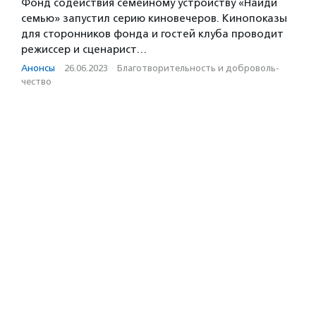
Фонд содействия семейному устройству «Найди
семью» запустил серию киновечеров. Кинопоказы
для сторонников фонда и гостей клуба проводит
режиссер и сценарист…
Анонсы
·
26.06.2023
·
Благотвори­тель­ность и доброволь­
чест­во