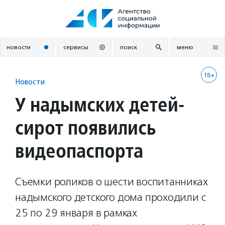
Перейти
к
содержанию
новости
сервисы
поиск
меню
18+
Новости
У надымских детей-
сирот появились
видеопаспорта
Съемки роликов о шести воспитанниках
надымского детского дома проходили с
25 по 29 января в рамках