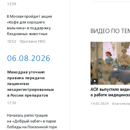
12:59
В Москве пройдет акция
«Кофе для хорошего
мальчика» в поддержку
ВИДЕО ПО ТЕ
бездомных животных
10:52
·
Прислано НКО
06.08.2026
Минздрав уточнил
правила передачи
пациентам
АСИ выпустило вид
незарегистрированных
о работе медицинск
в России препаратов
17:30
14.05.2024
·
Благотвори
Началась регистрация
на «Добрый забег» в парке
Победы на Поклонной горе