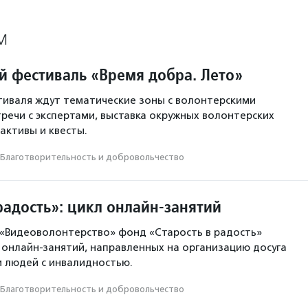
М
й фестиваль «Время добра. Лето»
иваля ждут тематические зоны с волонтерскими
тречи с экспертами, выставка окружных волонтерских
активы и квесты.
Благотвори­тель­ность и доброволь­чест­во
радость»: цикл онлайн-занятий
 «Видеоволонтерство» фонд «Старость в радость»
онлайн-занятий, направленных на организацию досуга
 людей с инвалидностью.
Благотвори­тель­ность и доброволь­чест­во