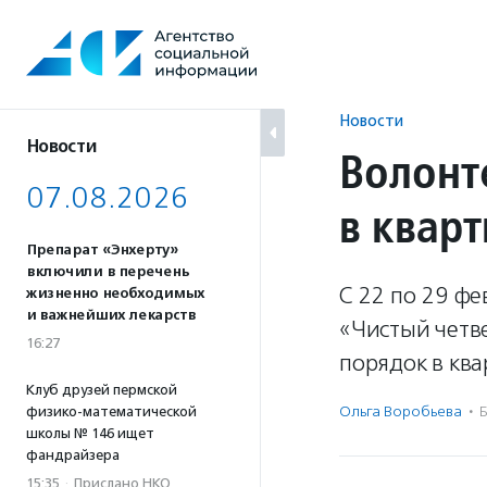
Перейти
к
содержанию
Новости
Новости
Волонт
07.08.2026
в квар
Препарат «Энхерту»
включили в перечень
С 22 по 29 ф
жизненно необходимых
и важнейших лекарств
«Чистый четве
16:27
порядок в кв
Клуб друзей пермской
Ольга Воробьева
·
Б
физико-математической
школы № 146 ищет
фандрайзера
15:35
·
Прислано НКО