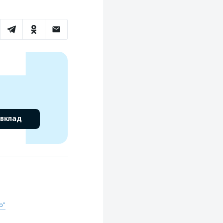
 вклад
р"