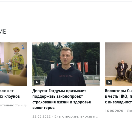
МЕ
еосюжет
Депутат Госдумы призывает
Волонтеры Сы
их клоунов
поддержать законопроект
в честь НКО,
страхования жизни и здоровья
с инвалиднос
­тель­ность и доброволь­чест­во
волонтеров
16.06.2020
·
Лю
22.03.2022
·
Благотвори­тель­ность и доброволь­чест­во