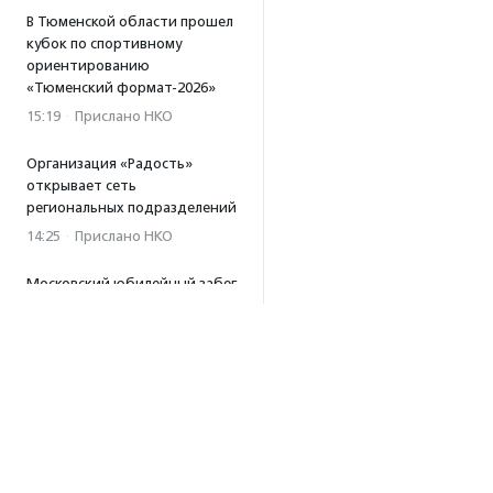
В Тюменской области прошел
кубок по спортивному
ориентированию
«Тюменский формат-2026»
15:19
·
Прислано НКО
Организация «Радость»
открывает сеть
региональных подразделений
14:25
·
Прислано НКО
Московский юбилейный забег
«Без границ» прошел в стиле
ретро
13:30
·
Прислано НКО
Совфед поддержал
инициативу о бесплатной
юридической помощи
сиротам старше 23 лет