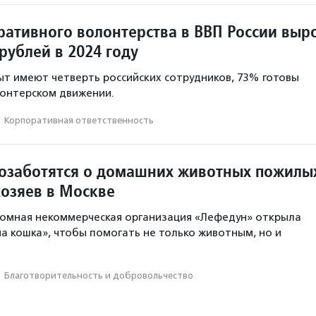
ративного волонтерства в ВВП России выр
рублей в 2024 году
ыт имеют четверть российских сотрудников, 73% готовы
лонтерском движении.
·
Корпоративная ответственность
озаботятся о домашних животных пожилы
хозяев в Москве
номная некоммерческая организация «Лефедун» открыла
а кошка», чтобы помогать не только животным, но и
·
Благотвори­тель­ность и доброволь­чест­во