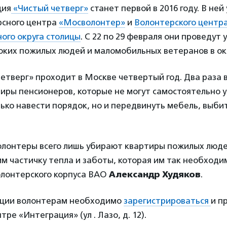
ция
«Чистый четверг»
станет первой в 2016 году. В ней
рсного центра
«Мосволонтер»
и
Волонтерского центра
ого округа столицы
. С 22 по 29 февраля они проведут 
оких пожилых людей и маломобильных ветеранов в ок
етверг» проходит в Москве четвертый год. Два раза 
иры пенсионеров, которые не могут самостоятельно у
ько навести порядок, но и передвинуть мебель, выби
олонтеры всего лишь убирают квартиры пожилых люде
м частичку тепла и заботы, которая им так необходи
олонтерского корпуса ВАО
Александр Худяков
.
акции волонтерам необходимо
зарегистрироваться
и п
тре «Интеграция» (ул . Лазо, д. 12).