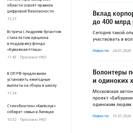
области освоят правила
Вклад корпо
цифровой безопасности
13:27
до 400 млрд 
Встреча с Андреем Ургантом
Сегодня такой оп
стала лотом аукциона
участвовать в во
в поддержку фонда
«Бумажная птица»
Новости
·
24.07.2026
11:45
·
Прислано НКО
Волонтеры п
В ОП РФ предложили
и одиноких 
установить ежегодные
выплаты на сборы в школу
Московская авто
11:24
проект «Бабушкин
одиноким людям.
Стихобиатлон «Км/вслух»
соберет семьи в Липецке
Новости
·
15.07.2026
10:32
·
Прислано НКО