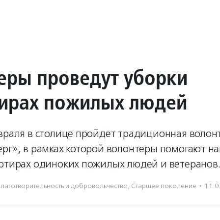
еры проведут уборки
тирах пожилых людей
евраля в столице пройдет традиционная волон
рг», в рамках которой волонтеры помогают на
артирах одиноких пожилых людей и ветеранов
лаготвори­тель­ность и доброволь­чест­во
,
Старшее поколение
·
11.0