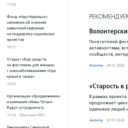
17:00
РЕКОМЕНДУЕ
Фонд «Наш Норильск»
напомнил об осенней
заявочной кампании
Волонтерски
на поддержку социальных
проектов
Посетителей фест
16:31
активностями, вс
сообществ, интер
Открыт сбор средств
на фестиваль для женщин
Анонсы
·
28.07.2026
·
с онкозаболеваниями «Еще
краше в танце»
«Старость в 
14:50
Организация «Продвижение»
В рамках проекта
и компания «Инва-Титан»
продолжает цикл 
будут сотрудничать
одиноких людей и
13:30
·
Прислано НКО
Анонсы
·
27.07.2026
·
Пенсионеры Самарской