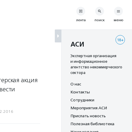
лента
поиск
меню
18+
АСИ
Экспертная организация
и информационное
агентство некоммерческого
сектора
терская акция
О нас
вести
Контакты
.
Сотрудники
Мероприятия АСИ
2.2016
Прислать новость
Полезная библиотека
Наши издания