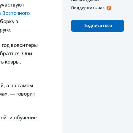
 участвуют
Поддержать нас
 Восточного
уборку в
Подписаться
руге.
в год волонтеры
браться. Они
ть ковры,
й, а на самом
ма», — говорит
ройти обучение