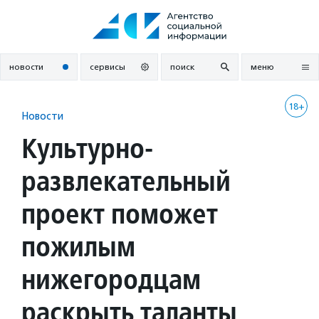
Перейти
к
содержанию
новости
сервисы
поиск
меню
18+
Новости
Культурно-
развлекательный
проект поможет
пожилым
нижегородцам
раскрыть таланты