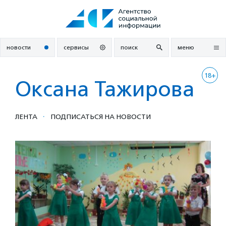
Перейти
к
содержанию
новости
сервисы
поиск
меню
18+
Оксана Тажирова
·
ЛЕНТА
ПОДПИСАТЬСЯ НА НОВОСТИ