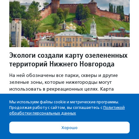
Экологи создали карту озелененных
территорий Нижнего Новгорода
На ней обозначены все парки, скверы и другие
зеленые зоны, которые нижегородцы могут
использовать в рекреационных целях. Карта
проиллюстрирована фотографиями и схемами
Мы используем файлы cookie и метрические программы.
из реестра озелененных территорий общего
Продолжая работу с сайтом, вы соглашаетесь с
Политикой
пользования…
обработки персональных данных
Новости
·
30.08.2016
·
Нижегородская обл.
Хорошо