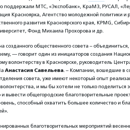
Его поддержали МТС, «Экспобанк», КраМЗ, РУСАЛ, «Л
ация Красноярка, Агентство молодежной политики и 
твенного развития Красноярского края, KPMG, Сибир
иверситет, Фонд Михаила Прохорова и др.
ча созданного общественного совета – объединиться,
шему, — говорит один из инициаторов создания Нацио
ому волонтерству в Красноярске, руководитель Центр
Ла
Анастасия Савельева
. – Компании, вошедшие в с
отделения совета, уже имеют некоторый опыт реализ
волонтерства, и мы бы хотели не только поделиться 
но и вывести общегородские благотворительные проек
овень, способный охватить большее количество и бл
ей».
анированных благотворительных мероприятий весенн