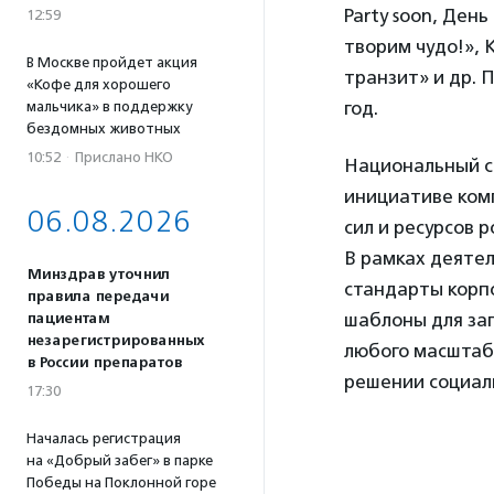
Party soon, Ден
12:59
творим чудо!», 
В Москве пройдет акция
транзит» и др. 
«Кофе для хорошего
год.
мальчика» в поддержку
бездомных животных
10:52
·
Прислано НКО
Национальный со
инициативе ком
06.08.2026
сил и ресурсов 
В рамках деяте
Минздрав уточнил
стандарты корпо
правила передачи
шаблоны для зап
пациентам
незарегистрированных
любого масштаба
в России препаратов
решении социаль
17:30
Началась регистрация
на «Добрый забег» в парке
Победы на Поклонной горе