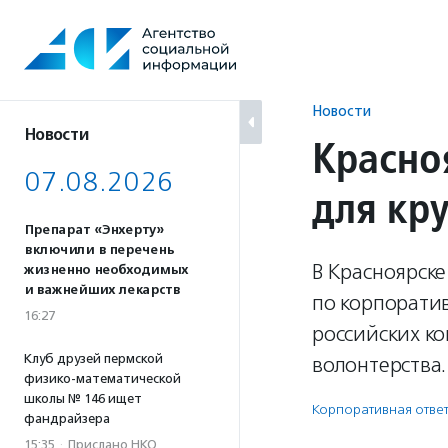
Перейти
к
содержанию
Новости
Новости
Красно
07.08.2026
для кр
Препарат «Энхерту»
включили в перечень
В Красноярск
жизненно необходимых
и важнейших лекарств
по корпорати
16:27
российских к
Клуб друзей пермской
волонтерства.
физико-математической
школы № 146 ищет
Корпоративная ответ
фандрайзера
15:35
·
Прислано НКО