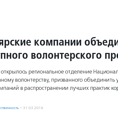
ярские компании объед
упного волонтерского пр
е открылось региональное отделение Национал
вному волонтерству, призванного объединить 
омпаний в распространении лучших практик к
ственность
·
31.03.2016