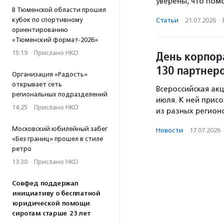
уверены, что пом
В Тюменской области прошел
кубок по спортивному
Статьи
·
21.07.2026
·
ориентированию
«Тюменский формат-2026»
День корпор
15:19
·
Прислано НКО
130 партнеро
Организация «Радость»
открывает сеть
Всероссийская ак
региональных подразделений
июля. К ней прис
14:25
·
Прислано НКО
из разных регионо
Московский юбилейный забег
Новости
·
17.07.2026
«Без границ» прошел в стиле
ретро
13:30
·
Прислано НКО
Совфед поддержал
инициативу о бесплатной
юридической помощи
сиротам старше 23 лет