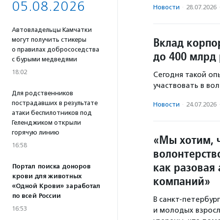
05.08.2026
Новости
·
28.07.2026
Автовладельцы Камчатки
Вклад корпо
могут получить стикеры
о правилах добрососедства
до 400 млрд 
с бурыми медведями
18:02
Сегодня такой оп
участвовать в во
Для родственников
пострадавших в результате
Новости
·
24.07.2026
атаки беспилотников под
Геленджиком открыли
горячую линию
«Мы хотим, 
16:58
волонтерств
как разовая 
Портал поиска доноров
крови для животных
компаний»
«Одной Крови» заработал
по всей России
В санкт-петербу
16:53
и молодых взрос