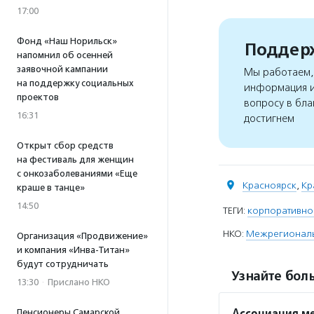
17:00
Фонд «Наш Норильск»
Поддерж
напомнил об осенней
заявочной кампании
Мы работаем, 
на поддержку социальных
информация и
проектов
вопросу в бла
16:31
достигнем
Открыт сбор средств
на фестиваль для женщин
с онкозаболеваниями «Еще
Красноярск
,
Кр
краше в танце»
14:50
ТЕГИ:
корпоративно
НКО:
Межрегиональ
Организация «Продвижение»
и компания «Инва-Титан»
будут сотрудничать
Узнайте боль
13:30
·
Прислано НКО
Ассоциация м
Пенсионеры Самарской