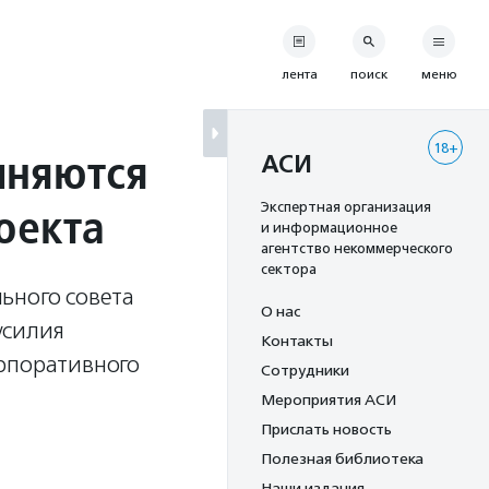
лента
поиск
меню
18+
иняются
АСИ
оекта
Экспертная организация
и информационное
агентство некоммерческого
сектора
ьного совета
О нас
усилия
Контакты
орпоративного
Сотрудники
Мероприятия АСИ
Прислать новость
Полезная библиотека
Наши издания