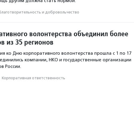
ощь другим должна стать нормой.
Благотвори­тель­ность и доброволь­чест­во
ативного волонтерства объединил более
в из 35 регионов
ция ко Дню корпоративного волонтерства прошла с 1 по 17
оединились компании, НКО и государственные организации
в России.
·
Корпоративная ответственность