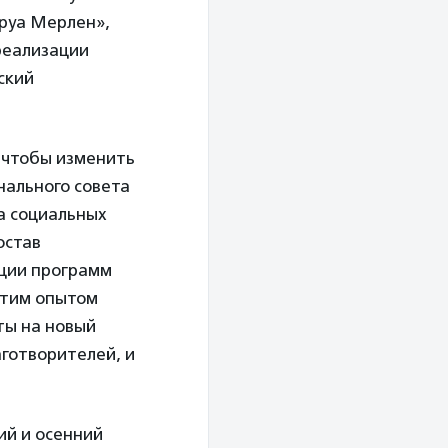
еруа Мерлен»,
реализации
ский
 чтобы изменить
нального совета
а социальных
остав
ации программ
этим опытом
ты на новый
аготворителей, и
ий и осенний