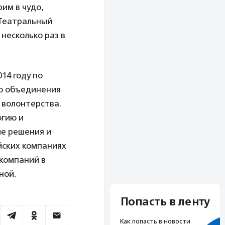
им в чудо,
«Театральный
несколько раз в
14 году по
ью объединения
 волонтерства.
огию и
ые решения и
йских компаниях
 компаний в
ной.
Попасть в ленту
Как попасть в новости