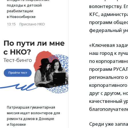
подходы к детской
волонтерству. 
реабилитации
KFC, администр
в Новосибирске
программ общес
13:15
·
Прислано НКО
федеральный ун
«Ключевая зада
наш город к луч
по корпоративн
программ РУСА
регионального 
корпоративного 
друг с другом, 
качественный ур
Патриаршая гуманитарная
благополучател
миссия ищет волонтеров для
ремонта домов в Донецке
Среди уже запл
и Горловке