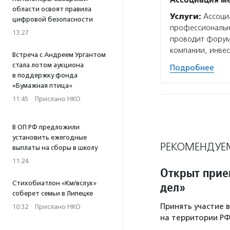
области освоят правила
Услуги:
Ассоци
цифровой безопасности
профессиональн
13:27
проводит форум 
компании, инве
Встреча с Андреем Ургантом
стала лотом аукциона
Подробнее
в поддержку фонда
«Бумажная птица»
11:45
·
Прислано НКО
В ОП РФ предложили
установить ежегодные
РЕКОМЕНДУЕ
выплаты на сборы в школу
11:24
Открыт прие
дел»
Стихобиатлон «Км/вслух»
соберет семьи в Липецке
Принять участие 
10:32
·
Прислано НКО
на территории РФ