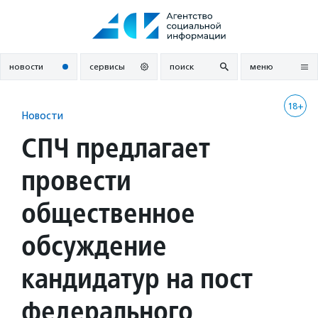
Перейти
к
содержанию
новости
сервисы
поиск
меню
18+
Новости
СПЧ предлагает
провести
общественное
обсуждение
кандидатур на пост
федерального