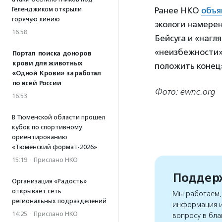
Геленджиком открыли
Ранее НКО
объя
горячую линию
экологи намерен
16:58
Бейсуга и «нагл
«неизбежности»
Портал поиска доноров
крови для животных
положить конец
«Одной Крови» заработал
по всей России
Фото: ewnc.org
16:53
В Тюменской области прошел
кубок по спортивному
ориентированию
«Тюменский формат-2026»
15:19
·
Прислано НКО
Поддерж
Организация «Радость»
открывает сеть
Мы работаем, 
региональных подразделений
информация и
14:25
·
Прислано НКО
вопросу в бла