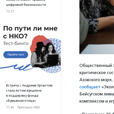
цифровой безопасности
13:27
Общественный э
критическое со
Азовского моря,
Встреча с Андреем Ургантом
сообщает
«Эколо
стала лотом аукциона
Бейсугском лим
в поддержку фонда
комплексом и и
«Бумажная птица»
11:45
·
Прислано НКО