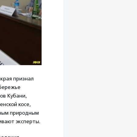
 края признал
обережье
ов Кубани,
енской косе,
тным природным
ивают эксперты.