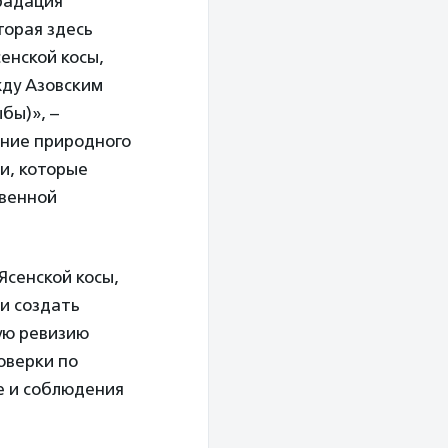
радация
торая здесь
енской косы,
жду Азовским
бы)», –
ение природного
и, которые
твенной
Ясенской косы,
ли создать
ую ревизию
оверки по
е и соблюдения