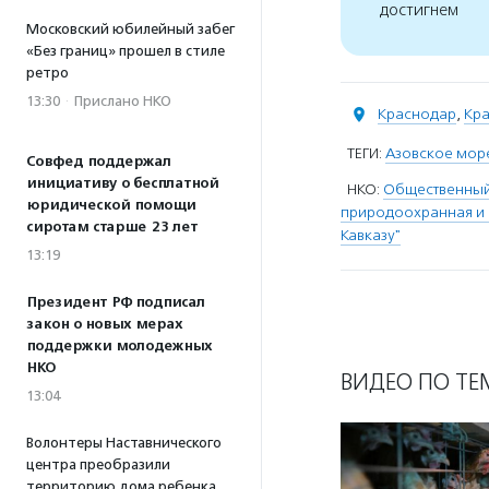
достигнем
Московский юбилейный забег
«Без границ» прошел в стиле
ретро
13:30
·
Прислано НКО
Краснодар
,
Кра
ТЕГИ:
Азовское мор
Совфед поддержал
инициативу о бесплатной
НКО:
Общественный 
юридической помощи
природоохранная и 
сиротам старше 23 лет
Кавказу"
13:19
Президент РФ подписал
закон о новых мерах
поддержки молодежных
НКО
ВИДЕО ПО ТЕ
13:04
Волонтеры Наставнического
центра преобразили
территорию дома ребенка