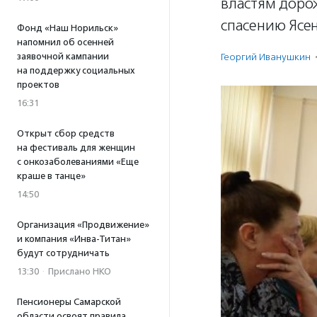
властям доро
спасению Ясен
Фонд «Наш Норильск»
напомнил об осенней
заявочной кампании
Георгий Иванушкин
на поддержку социальных
проектов
16:31
Открыт сбор средств
на фестиваль для женщин
с онкозаболеваниями «Еще
краше в танце»
14:50
Организация «Продвижение»
и компания «Инва-Титан»
будут сотрудничать
13:30
·
Прислано НКО
Пенсионеры Самарской
области освоят правила