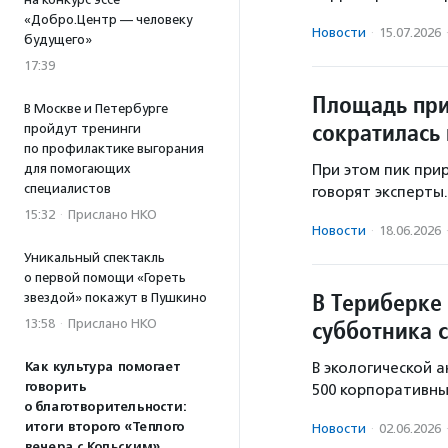
«Добро.Центр — человеку
Новости
·
15.07.2026
будущего»
17:39
Площадь при
В Москве и Петербурге
сократилась
пройдут тренинги
по профилактике выгорания
для помогающих
При этом пик при
специалистов
говорят эксперты.
15:32
·
Прислано НКО
Новости
·
18.06.2026
Уникальный спектакль
о первой помощи «Гореть
В Териберке
звездой» покажут в Пушкино
субботника 
13:58
·
Прислано НКО
Как культура помогает
В экологической 
говорить
500 корпоративны
о благотворительности:
итоги второго «Теплого
Новости
·
02.06.2026
вечера с Кольским»