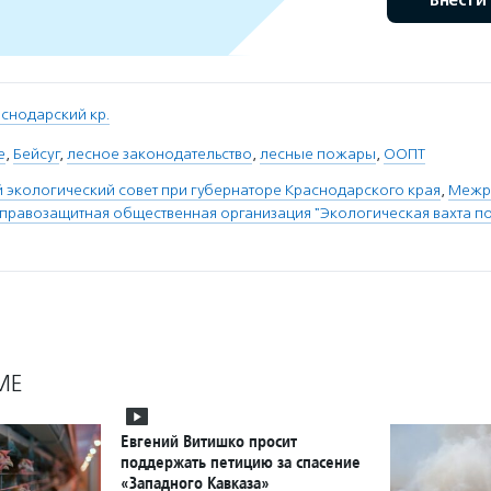
Внести
снодарский кр.
е
,
Бейсуг
,
лесное законодательство
,
лесные пожары
,
ООПТ
экологический совет при губернаторе Краснодарского края
,
Межр
правозащитная общественная организация "Экологическая вахта п
МЕ
Евгений Витишко просит
поддержать петицию за спасение
«Западного Кавказа»