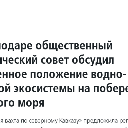
нодаре общественный
ический совет обсудил
енное положение водно-
ой экосистемы на побер
ого моря
ая вахта по северному Кавказу» предложила р