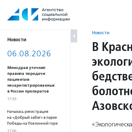
Перейти
к
содержанию
Новости
Новости
В Крас
06.08.2026
эколог
Минздрав уточнил
бедств
правила передачи
пациентам
болотн
незарегистрированных
в России препаратов
17:30
Азовск
Началась регистрация
на «Добрый забег» в парке
«Экологическ
Победы на Поклонной горе
17:00