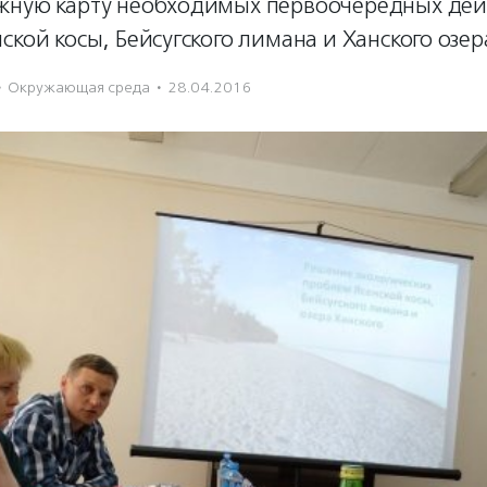
жную карту необходимых первоочередных дей
ской косы, Бейсугского лимана и Ханского озер
·
Окружающая среда
·
28.04.2016