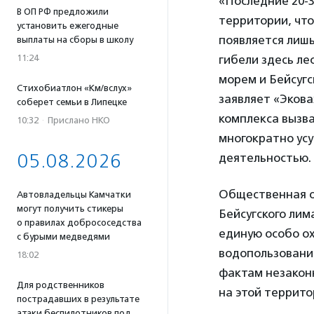
«Последние 20-
В ОП РФ предложили
территории, что
установить ежегодные
появляется лишь
выплаты на сборы в школу
11:24
гибели здесь л
морем и Бейсугс
Стихобиатлон «Км/вслух»
заявляет «Экова
соберет семьи в Липецке
комплекса вызв
10:32
·
Прислано НКО
многократно ус
05.08.2026
деятельностью.
Общественная о
Автовладельцы Камчатки
могут получить стикеры
Бейсугского лим
о правилах добрососедства
единую особо о
с бурыми медведями
водопользования
18:02
фактам незакон
Для родственников
на этой террито
пострадавших в результате
атаки беспилотников под