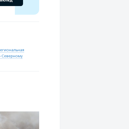
 вклад
егиональная
о Северному