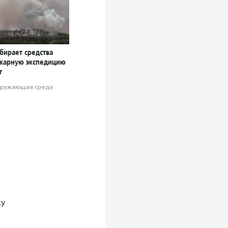
бирает средства
жарную экспедицию
г
ружающая среда
ку