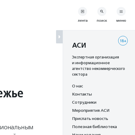
лента
поиск
меню
18+
АСИ
Экспертная организация
и информационное
агентство некоммерческого
сектора
О нас
ежье
Контакты
Сотрудники
Мероприятия АСИ
Прислать новость
егиональным
Полезная библиотека
Наши издания