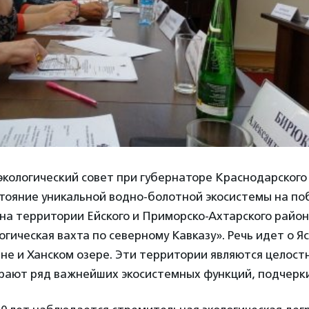
кологический совет при губернаторе Краснодарского
стояние уникальной водно-болотной экосистемы на п
 на территории Ейского и Приморско-Ахтарского район
гическая вахта по северному Кавказу». Речь идет о Яс
ане и Ханском озере. Эти территории являются целос
грают ряд важнейших экосистемных функций, подчерк