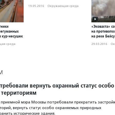
19.05.2016
·
Окружающая среда
тники
«Эковахта» со
негуманных
на противопо
я кур-несушек
на реке Бейсу
ая среда
29.03.2016
·
Ок
М
требовали вернуть охранный статус особо
 территориям
у приемной мэра Москвы потребовали прекратить застрой
орий, вернуть статус особо охраняемых природных
ранить исторические здания.