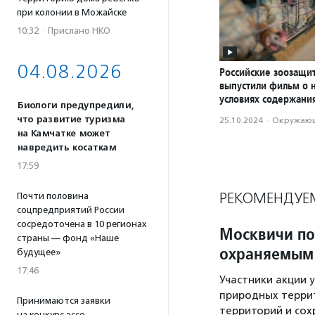
при колонии в Можайске
10:32
·
Прислано НКО
04.08.2026
Российские зоозащи
выпустили фильм о 
условиях содержани
Биологи предупредили,
что развитие туризма
25.10.2024
·
Окружающ
на Камчатке может
навредить косаткам
17:59
РЕКОМЕНДУЕ
Почти половина
соцпредприятий России
сосредоточена в 10 регионах
Москвичи по
страны — фонд «Наше
охраняемым
будущее»
17:46
Участники акции 
природных террит
Принимаются заявки
территорий и сох
на конкурс эссе