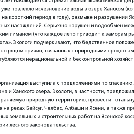
30 лет наблюдается стремительная экологическая дег
 уже повлекло исчезновение воды в озере Ханском (ко
 на короткий период в году), размыве и разрушении Яс
есных насаждений. Серьезно нарушен и водообмен ме
ким лиманом (что каждое лето приводит к заморам ры
хта». Экологи подчеркивают, что бедственное полож
ано рядом причин, связанных с природными процессам
угубляются нерациональной и бесконтрольной хозяйс
рганизация выступила с предложениями по спасению 
ана и Ханского озера. Экологи, в частности, предложи
храняемую природную территорию, провести тотальн
 на реках Бейсуг, Челбас, Албаши и Ясени, а также пр
ных земельных и строительных работ на Ясенской кос
рии лесного законодательства.