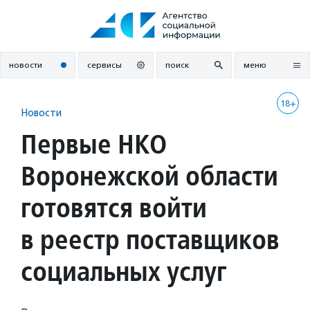
Перейти
к
содержанию
новости
сервисы
поиск
меню
18+
Новости
Первые НКО
Воронежской области
готовятся войти
в реестр поставщиков
социальных услуг