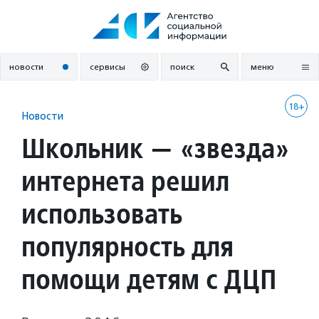
Перейти
к
содержанию
новости
сервисы
поиск
меню
18+
Новости
Школьник — «звезда»
интернета решил
использовать
популярность для
помощи детям с ДЦП