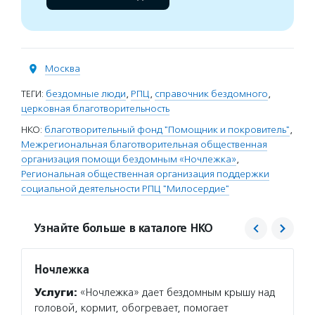
Москва
ТЕГИ:
бездомные люди
,
РПЦ
,
справочник бездомного
,
церковная благотворительность
НКО:
благотворительный фонд "Помощник и покровитель"
,
Межрегиональная благотворительная общественная
организация помощи бездомным «Ночлежка»
,
Региональная общественная организация поддержки
социальной деятельности РПЦ "Милосердие"
Узнайте больше в каталоге НКО
Ночлежка
Право
«Мил
Услуги:
«Ночлежка» дает бездомным крышу над
Услуг
головой, кормит, обогревает, помогает