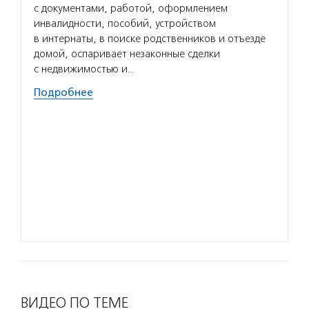
«Милос
с документами, работой, оформлением
гибкие
инвалидности, пособий, устройством
технол
в интернаты, в поиске родственников и отъезде
помога
домой, оспаривает незаконные сделки
планир
с недвижимостью и…
коммун
Подробнее
в публ
Волон
служб
многод
с инва
Добров
во все
Подро
ВИДЕО ПО ТЕМЕ