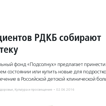
циентов РДКБ собирают
теку
льный фонд «Подсолнух» предлагает принест
ем состоянии или купить новые для подростко
ечение в Российской детской клинической бол
Здоровье
,
Культура и просвещение
·
02.06.2016