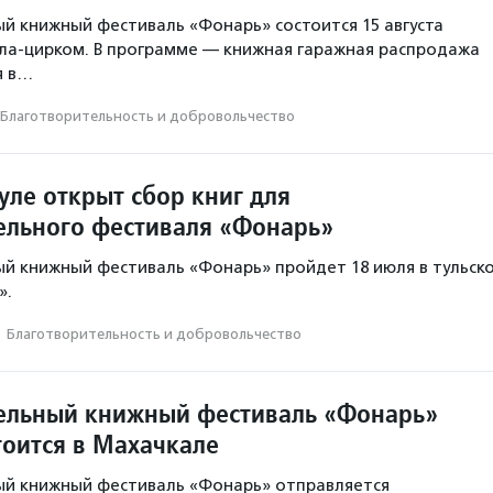
й книжный фестиваль «Фонарь» состоится 15 августа
ала-цирком. В программе — книжная гаражная распродажа
я в…
Благотвори­тель­ность и доброволь­чест­во
уле открыт сбор книг для
ельного фестиваля «Фонарь»
й книжный фестиваль «Фонарь» пройдет 18 июля в тульск
».
·
Благотвори­тель­ность и доброволь­чест­во
ельный книжный фестиваль «Фонарь»
тоится в Махачкале
ый книжный фестиваль «Фонарь» отправляется