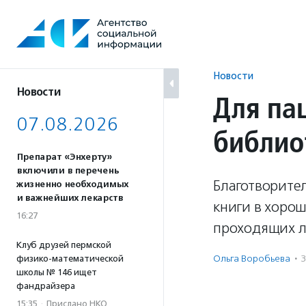
Перейти
к
содержанию
Новости
Новости
Для па
07.08.2026
библио
Препарат «Энхерту»
включили в перечень
Благотворите
жизненно необходимых
и важнейших лекарств
книги в хорош
16:27
проходящих л
Клуб друзей пермской
Ольга Воробьева
·
физико-математической
школы № 146 ищет
фандрайзера
15:35
·
Прислано НКО