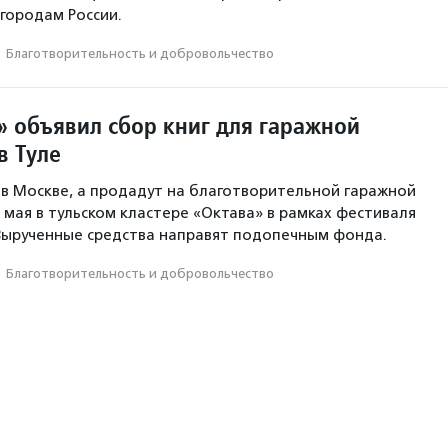
 городам России.
·
Благотвори­тель­ность и доброволь­чест­во
 объявил сбор книг для гаражной
в Туле
в Москве, а продадут на благотворительной гаражной
 мая в тульском кластере «Октава» в рамках фестиваля
 Вырученные средства направят подопечным фонда.
·
Благотвори­тель­ность и доброволь­чест­во