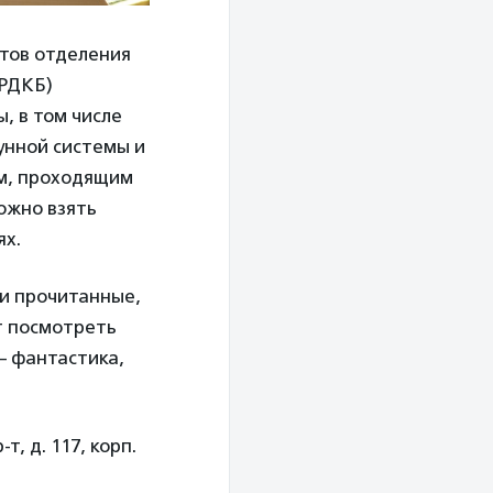
тов отделения
(РДКБ)
, в том числе
унной системы и
м, проходящим
можно взять
ях.
ги прочитанные,
т посмотреть
 фантастика,
, д. 117, корп.