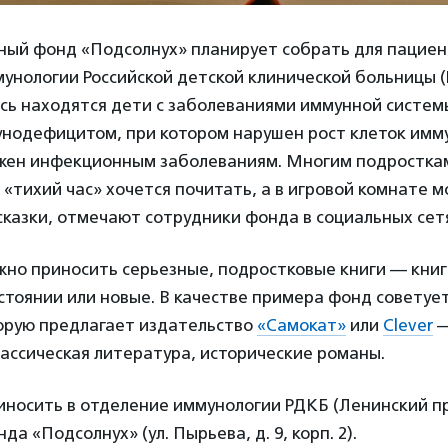
ный фонд «Подсолнух» планирует собрать для пациен
унологии Российской детской клинической больницы 
сь находятся дети с заболеваниями иммунной системы
нодефицитом, при котором нарушен рост клеток имм
жен инфекционным заболеваниям. Многим подростка
в «тихий час» хочется почитать, а в игровой комнате 
сказки, отмечают сотрудники фонда в социальных сет
жно приносить серьезные, подростковые книги — кни
стоянии или новые. В качестве примера фонд советуе
торую предлагает издательство
«Самокат»
или
Clever
—
ассическая литература, исторические романы.
носить в отделение иммунологии РДКБ (Ленинский пр-т
нда «Подсолнух» (ул. Пырьева, д. 9, корп. 2).