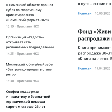
в путешествие по
В Тюменской области прошел
кубок по спортивному
Новости
·
10.06.2026
ориентированию
«Тюменский формат-2026»
15:19
·
Прислано НКО
Фонд «Живи»
распродажи 
Организация «Радость»
открывает сеть
региональных подразделений
Книги принимают 
распродаже 30–31
14:25
·
Прислано НКО
«Книги на лето».
Московский юбилейный забег
Новости
·
17.04.2026
«Без границ» прошел в стиле
ретро
13:30
·
Прислано НКО
Совфед поддержал
инициативу о бесплатной
юридической помощи
сиротам старше 23 лет