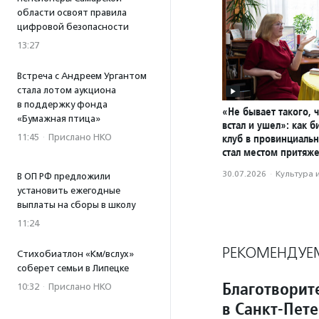
области освоят правила
цифровой безопасности
13:27
Встреча с Андреем Ургантом
стала лотом аукциона
в поддержку фонда
«Не бывает такого, 
«Бумажная птица»
встал и ушел»: как 
11:45
·
Прислано НКО
клуб в провинциаль
стал местом притяж
30.07.2026
·
Культура 
В ОП РФ предложили
установить ежегодные
выплаты на сборы в школу
11:24
РЕКОМЕНДУЕ
Стихобиатлон «Км/вслух»
соберет семьи в Липецке
Благотворит
10:32
·
Прислано НКО
в Санкт-Пет