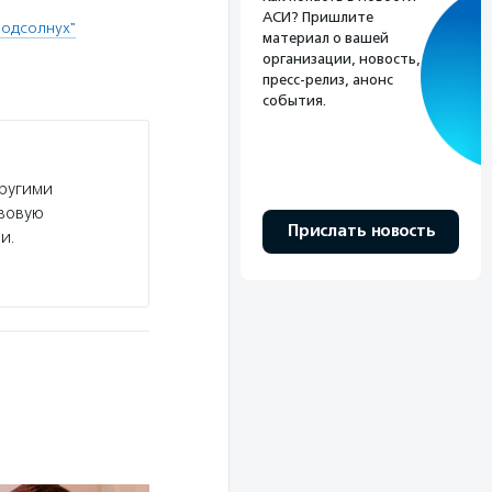
АСИ? Пришлите
Подсолнух"
материал о вашей
организации, новость,
пресс-релиз, анонс
события.
другими
авовую
Прислать новость
и.