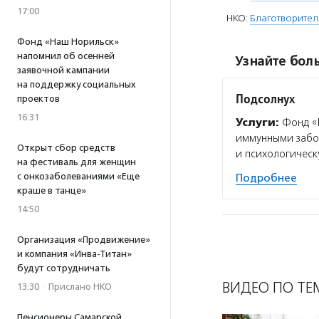
17:00
НКО:
Благотворител
Фонд «Наш Норильск»
напомнил об осенней
Узнайте боль
заявочной кампании
на поддержку социальных
Подсолнух
проектов
16:31
Услуги:
Фонд «П
иммунными забол
Открыт сбор средств
и психологическ
на фестиваль для женщин
с онкозаболеваниями «Еще
Подробнее
краше в танце»
14:50
Организация «Продвижение»
и компания «Инва-Титан»
будут сотрудничать
ВИДЕО ПО ТЕ
13:30
·
Прислано НКО
Пенсионеры Самарской