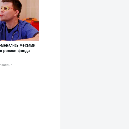
оменялись местами
 в ролике фонда
оровье