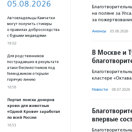
05.08.2026
Благотворительны
на поляне за Упс
Автовладельцы Камчатки
за пожертвовани
могут получить стикеры
о правилах добрососедства
Анонсы
·
03.08.2026
·
с бурыми медведями
18:02
В Москве и Т
Для родственников
благотворит
пострадавших в результате
атаки беспилотников под
Благотворительны
Геленджиком открыли
кластере «Октава
горячую линию
16:58
Новости
·
08.07.2026
Портал поиска доноров
крови для животных
Благотворит
«Одной Крови» заработал
впервые сос
по всей России
16:53
Благотворительн