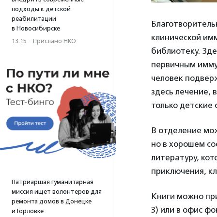
подходы к детской
реабилитации
Благотворитель
в Новосибирске
клинической имм
13:15
·
Прислано НКО
библиотеку. Зде
первичным имму
человек подвер
здесь лечение, 
только детские 
В отделение мо
но в хорошем со
литературу, ко
приключения, кл
Патриаршая гуманитарная
миссия ищет волонтеров для
Книги можно при
ремонта домов в Донецке
3) или в офис фо
и Горловке