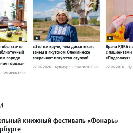
чтобы кто-то
«Это же круче, чем дискотека»:
Врачи РДКБ п
библиотечный
зачем в якутском Олекминске
с пациентами
ном городе
сохраняют искусство осуохай
«Подсолнух»
ения горожан
27.06.2026
·
Культура и просвещение
22.06.2016
·
Зд
и просвещение
М
ельный книжный фестиваль «Фонарь»
ербурге