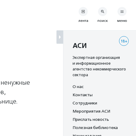
лента
поиск
меню
18+
АСИ
Экспертная организация
и информационное
агентство некоммерческого
сектора
и ненужные
О нас
в,
Контакты
ьнице.
Сотрудники
Мероприятия АСИ
Прислать новость
Полезная библиотека
Наши издания