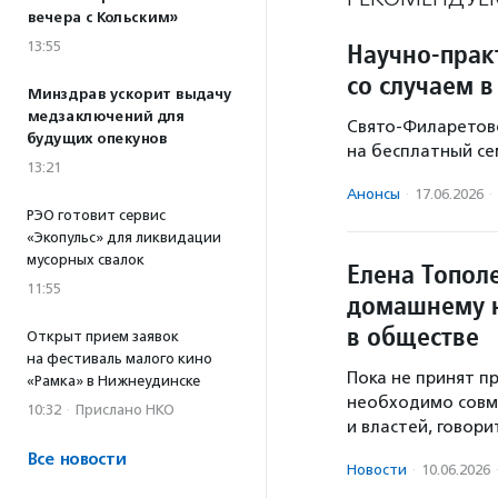
вечера с Кольским»
Научно-прак
13:55
со случаем в
Минздрав ускорит выдачу
медзаключений для
Свято-Филаретов
будущих опекунов
на бесплатный се
13:21
Анонсы
·
17.06.2026
·
РЭО готовит сервис
«Экопульс» для ликвидации
мусорных свалок
Елена Топол
11:55
домашнему н
в обществе
Открыт прием заявок
на фестиваль малого кино
Пока не принят п
«Рамка» в Нижнеудинске
необходимо совм
10:32
·
Прислано НКО
и властей, говори
Все новости
Новости
·
10.06.2026