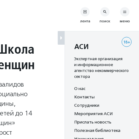
лента
поиск
меню
18+
 Школа
АСИ
женщин
Экспертная организация
и информационное
агентство некоммерческого
сектора
нвалидов
О нас
социально
Контакты
щины,
Сотрудники
етей до 14
Мероприятия АСИ
нщин»
Прислать новость
Полезная библиотека
рост
Наши издания