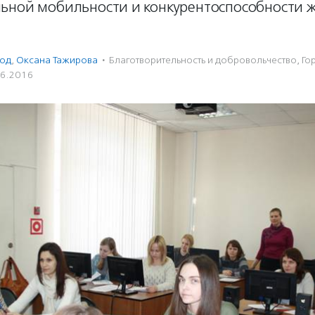
ьной мобильности и конкурентоспособности 
од
,
Оксана Тажирова
·
Благотвори­тель­ность и доброволь­чест­во
,
Го
06.2016