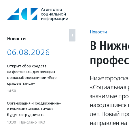
Перейти
к
содержанию
Новости
Новости
В Нижн
06.08.2026
профес
Открыт сбор средств
на фестиваль для женщин
Нижегородска
с онкозаболеваниями «Еще
краше в танце»
«Социальная 
14:50
значимые про
Организация «Продвижение»
находящиеся в
и компания «Инва-Титан»
лет. Новый п
будут сотрудничать
направлен на
13:30
·
Прислано НКО