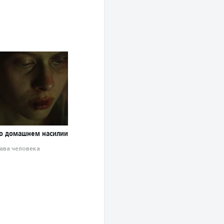
о домашнем насилии
ава человека