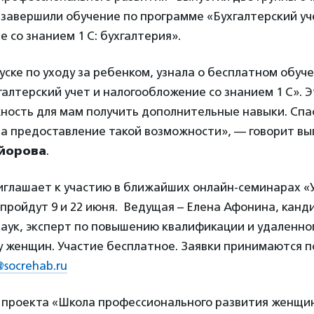
завершили обучение по программе «Бухгалтерский уч
 со знанием 1 С: бухгалтерия».
уске по уходу за ребенком, узнала о бесплатном обуч
алтерский учет и налогообложение со знанием 1 С». Э
ность для мам получить дополнительные навыки. Спа
а предоставление такой возможности», — говорит вы
йорова
.
иглашает к участию в ближайших онлайн-семинарах «У
 пройдут 9 и 22 июня. Ведущая – Елена Афонина, канд
наук, эксперт по повышению квалификации и удаленно
у женщин. Участие бесплатное. Заявки принимаются п
@socrehab.ru
 проекта «Школа профессионального развития женщи