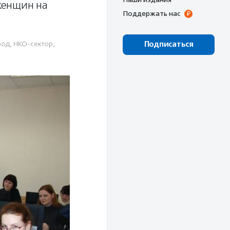
женщин на
Поддержать нас
род
,
НКО-сектор
,
Подписаться