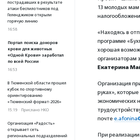
пострадавших в результате
13 молодых мам 
атаки беспилотников под
Геленджиком открыли
налогообложение
горячую линию
16:58
«Находясь в отп
программе «Бухг
Портал поиска доноров
крови для животных
хорошая возмож
«Одной Крови» заработал
организаторам з
по всей России
Екатерина Ма
16:53
Организация пр
В Тюменской области прошел
кубок по спортивному
руках», которые
ориентированию
экономических 
«Тюменский формат-2026»
трудоустройств
15:19
·
Прислано НКО
почте
e.afonina
Организация «Радость»
открывает сеть
При реализации
региональных подразделений