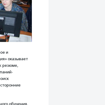
ое и
ия» оказывает
к резюме,
мпаний-
поиск
 сторонние
ного обучения,