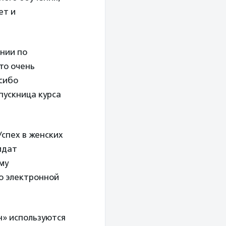
ет и
ении по
то очень
сибо
пускница курса
спех в женских
идат
му
о электронной
н» используются