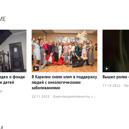
МЕ
идео о фонде
В Карелии сняли клип в поддержку
Вышел ролик 
и детей
людей с онкологическими
17.10.2022
·
Пр
заболеваниями
ор
22.11.2022
·
Благотвори­тель­ность и доброволь­чест­во
М