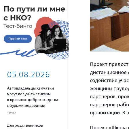
Проект предост
дистанционное 
05.08.2026
содействие уча
женщины трудоу
Автовладельцы Камчатки
могут получить стикеры
партнеров, пров
о правилах добрососедства
партнеров-рабо
с бурыми медведями
организации. В 
18:02
Для родственников
Проект «Школа п