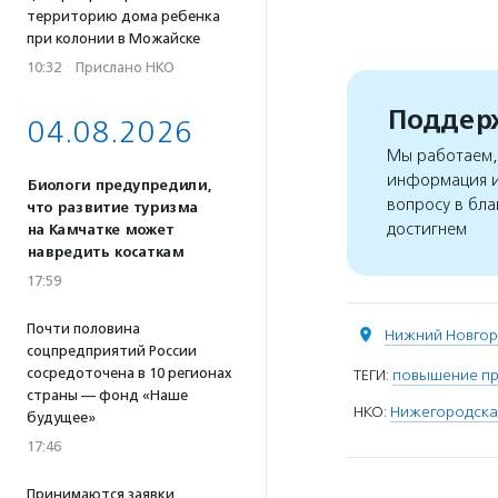
территорию дома ребенка
при колонии в Можайске
10:32
·
Прислано НКО
Поддерж
04.08.2026
Мы работаем, 
информация и
Биологи предупредили,
вопросу в бла
что развитие туризма
достигнем
на Камчатке может
навредить косаткам
17:59
Почти половина
Нижний Новго
соцпредприятий России
сосредоточена в 10 регионах
ТЕГИ:
повышение пр
страны — фонд «Наше
НКО:
Нижегородская
будущее»
17:46
Принимаются заявки