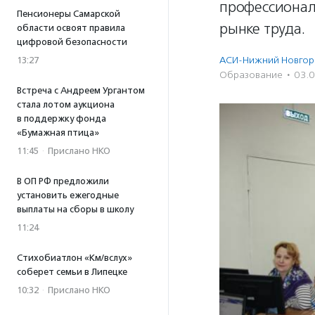
профессионал
Пенсионеры Самарской
рынке труда.
области освоят правила
цифровой безопасности
АСИ-Нижний Новгор
13:27
Образование
·
03.
Встреча с Андреем Ургантом
стала лотом аукциона
в поддержку фонда
«Бумажная птица»
11:45
·
Прислано НКО
В ОП РФ предложили
установить ежегодные
выплаты на сборы в школу
11:24
Стихобиатлон «Км/вслух»
соберет семьи в Липецке
10:32
·
Прислано НКО