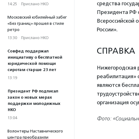
средства госуда
14:25
·
Прислано НКО
Президента РФ о
Московский юбилейный забег
Всероссийской 
«Без границ» прошел в стиле
России».
ретро
13:30
·
Прислано НКО
СПРАВКА
Совфед поддержал
инициативу о бесплатной
юридической помощи
Нижегородская 
сиротам старше 23 лет
реабилитация» 
13:19
являются беспл
Президент РФ подписал
трудоустройстве
закон о новых мерах
организация осу
поддержки молодежных
НКО
Фото: «Социальн
13:04
Волонтеры Наставнического
центра преобразили