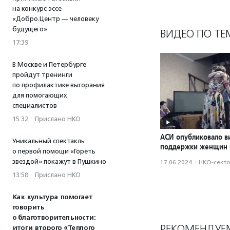
на конкурс эссе
«Добро.Центр — человеку
будущего»
ВИДЕО ПО ТЕ
17:39
В Москве и Петербурге
пройдут тренинги
по профилактике выгорания
для помогающих
специалистов
15:32
·
Прислано НКО
АСИ опубликовало в
Уникальный спектакль
поддержки женщин 
о первой помощи «Гореть
звездой» покажут в Пушкино
17.06.2024
·
НКО-сект
13:58
·
Прислано НКО
Как культура помогает
говорить
о благотворительности:
РЕКОМЕНДУЕ
итоги второго «Теплого