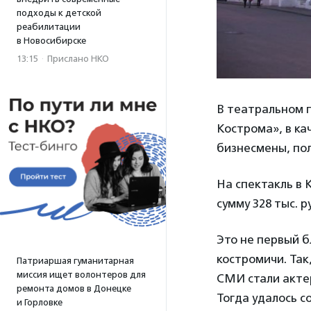
подходы к детской
реабилитации
в Новосибирске
13:15
·
Прислано НКО
В театральном 
Кострома», в ка
бизнесмены, по
На спектакль в 
сумму 328 тыс. р
Это не первый б
костромичи. Так
Патриаршая гуманитарная
миссия ищет волонтеров для
СМИ стали акте
ремонта домов в Донецке
Тогда удалось с
и Горловке