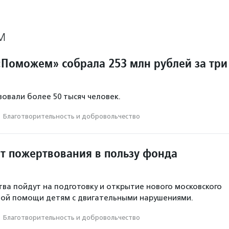
М
Поможем» собрала 253 млн рублей за три
овали более 50 тысяч человек.
·
Благотвори­тель­ность и доброволь­чест­во
ит пожертвования в пользу фонда
ва пойдут на подготовку и открытие нового московского
ной помощи детям с двигательными нарушениями.
·
Благотвори­тель­ность и доброволь­чест­во