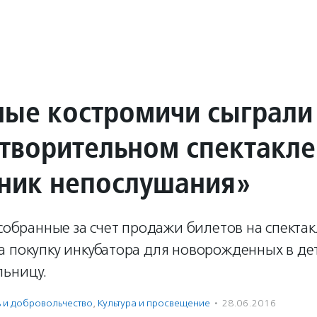
ные костромичи сыграли
отворительном спектакле
ник непослушания»
 собранные за счет продажи билетов на спектак
а покупку инкубатора для новорожденных в де
льницу.
ь и доброволь­чест­во
,
Культура и просвещение
·
28.06.2016