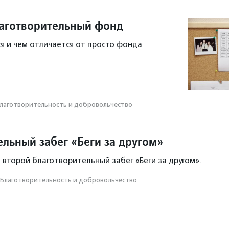
лаготворительный фонд
я и чем отличается от просто фонда
лаготвори­тель­ность и доброволь­чест­во
ельный забег «Беги за другом»
 второй благотворительный забег «Беги за другом».
Благотвори­тель­ность и доброволь­чест­во