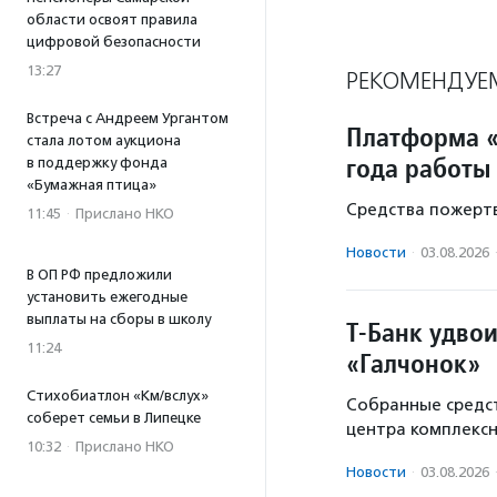
области освоят правила
цифровой безопасности
13:27
РЕКОМЕНДУЕ
Встреча с Андреем Ургантом
Платформа «
стала лотом аукциона
года работы
в поддержку фонда
«Бумажная птица»
Средства пожертв
11:45
·
Прислано НКО
Новости
·
03.08.2026
В ОП РФ предложили
установить ежегодные
выплаты на сборы в школу
Т-Банк удво
11:24
«Галчонок»
Стихобиатлон «Км/вслух»
Собранные средст
соберет семьи в Липецке
центра комплекс
10:32
·
Прислано НКО
Новости
·
03.08.2026