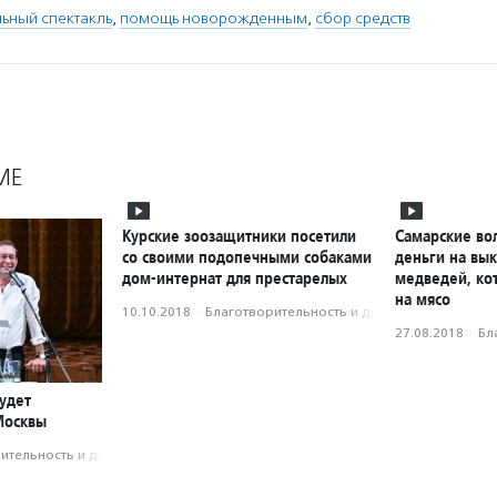
ьный спектакль
,
помощь новорожденным
,
сбор средств
МЕ
Курские зоозащитники посетили
Самарские во
со своими подопечными собаками
деньги на вык
дом-интернат для престарелых
медведей, ко
на мясо
10.10.2018
·
Благотвори­тель­ность и доброволь­чест­во
27.08.2018
·
Бл
удет
Москвы
­тель­ность и доброволь­чест­во