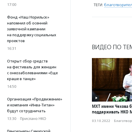
17:00
ТЕГИ:
благотворител
Фонд «Наш Норильск»
напомнил об осенней
заявочной кампании
на поддержку социальных
проектов
ВИДЕО ПО ТЕ
16:31
Открыт сбор средств
на фестиваль для женщин
с онкозаболеваниями «Еще
краше в танце»
14:50
Организация «Продвижение»
и компания «Инва-Титан»
МХТ имени Чехова б
будут сотрудничать
поддерживать НКО 
13:30
·
Прислано НКО
03.10.2022
·
Благотвори
Пенсионеры Самарской