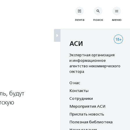
лента
поиск
меню
18+
АСИ
Экспертная организация
и информационное
агентство некоммерческого
сектора
О нас
Контакты
ль, будут
Сотрудники
тскую
Мероприятия АСИ
Прислать новость
Полезная библиотека
Наши издания