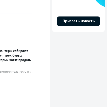
Прислать новость
лонтеры собирают
уп трех бурых
торых хотят продать
аготвори­тель­ность и доброволь­чест­во