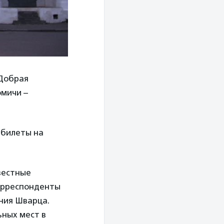
«Добрая
омичи –
 билеты на
вестные
корреспонденты
ния Шварца.
ьных мест в