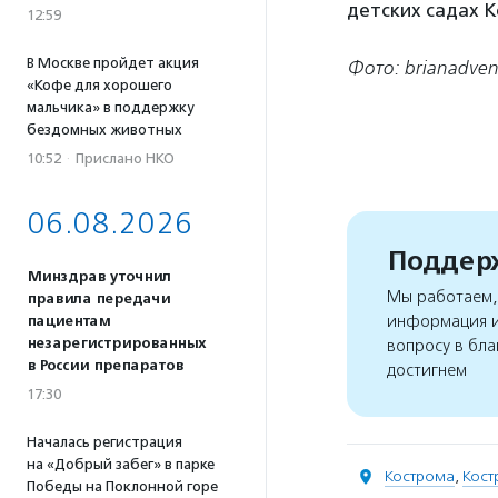
детских садах 
12:59
В Москве пройдет акция
Фото: brianadven
«Кофе для хорошего
мальчика» в поддержку
бездомных животных
10:52
·
Прислано НКО
06.08.2026
Поддерж
Минздрав уточнил
Мы работаем, 
правила передачи
информация и
пациентам
незарегистрированных
вопросу в бла
в России препаратов
достигнем
17:30
Началась регистрация
на «Добрый забег» в парке
Кострома
,
Кост
Победы на Поклонной горе