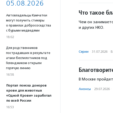
05.08.2026
Что такое б
Автовладельцы Камчатки
могут получить стикеры
Чем он занимаетс
о правилах добрососедства
и других НКО.
с бурыми медведями
18:02
Для родственников
Серии
·
31.07.2026
·
Б
пострадавших в результате
атаки беспилотников под
Геленджиком открыли
Благотворит
горячую линию
16:58
В Москве пройдет
Портал поиска доноров
Анонсы
·
29.07.2026
·
крови для животных
«Одной Крови» заработал
по всей России
16:53