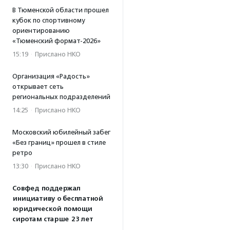
В Тюменской области прошел
кубок по спортивному
ориентированию
«Тюменский формат-2026»
15:19
·
Прислано НКО
Организация «Радость»
открывает сеть
региональных подразделений
14:25
·
Прислано НКО
Московский юбилейный забег
«Без границ» прошел в стиле
ретро
13:30
·
Прислано НКО
Совфед поддержал
инициативу о бесплатной
юридической помощи
сиротам старше 23 лет