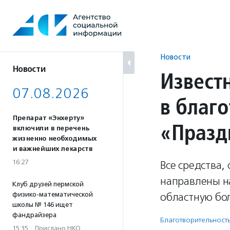
Перейти
к
содержанию
Новости
Новости
Извест
07.08.2026
в благ
Препарат «Энхерту»
«Празд
включили в перечень
жизненно необходимых
и важнейших лекарств
16:27
Все средства,
направлены н
Клуб друзей пермской
физико-математической
областную бо
школы № 146 ищет
фандрайзера
Благотвори­тель­ност
15:35
·
Прислано НКО