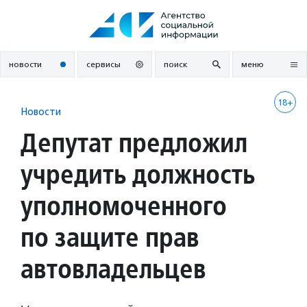
Перейти
к
содержанию
новости
сервисы
поиск
меню
18+
Новости
Депутат предложил
учредить должность
уполномоченного
по защите прав
автовладельцев