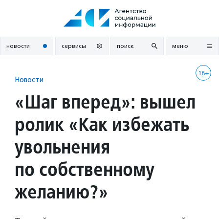
Перейти
к
содержанию
новости
сервисы
поиск
меню
18+
Новости
«Шаг вперед»: вышел
ролик «Как избежать
увольнения
по собственному
желанию?»