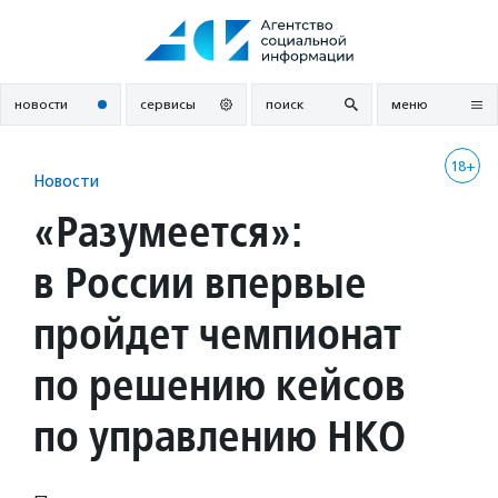
Перейти
к
содержанию
новости
сервисы
поиск
меню
18+
Новости
«Разумеется»:
в России впервые
пройдет чемпионат
по решению кейсов
по управлению НКО