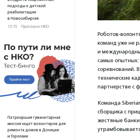
подходы к детской
реабилитации
в Новосибирске
13:15
·
Прислано НКО
Роботов-волонт
команд уже не р
и международны
самых опытных:
соревнований. 
технические кад
партнерстве с 
Команда Siberia
сборщика с приц
Патриаршая гуманитарная
жестяные банки,
миссия ищет волонтеров для
утрамбовываетс
ремонта домов в Донецке
и Горловке