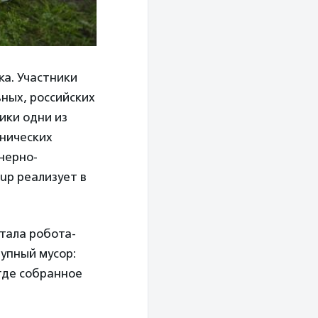
а. Участники
ьных, российских
ики одни из
нических
нерно-
up реализует в
отала робота-
упный мусор:
 где собранное