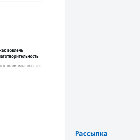
 как вовлечь
лаготворительность
аготвори­тель­ность и доброволь­чест­во
Рассылка