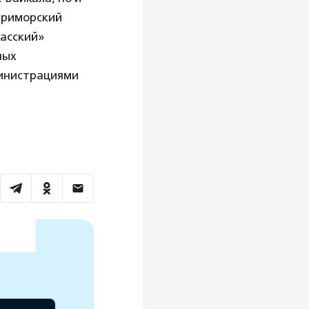
Приморский
касский»
ных
министрациями