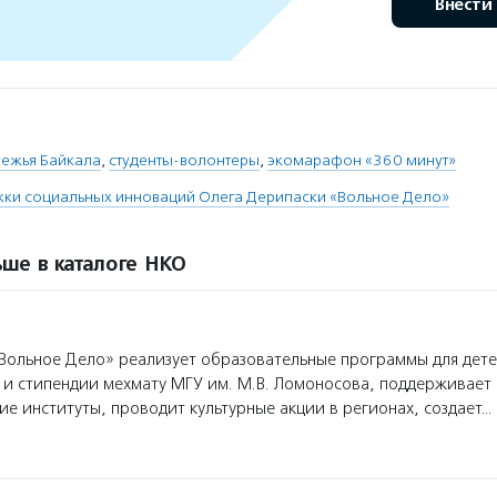
Внести
режья Байкала
,
студенты-волонтеры
,
экомарафон «360 минут»
ки социальных инноваций Олега Дерипаски «Вольное Дело»
ше в каталоге НКО
ольное Дело» реализует образовательные программы для дет
 и стипендии мехмату МГУ им. М.В. Ломоносова, поддерживает
ие институты, проводит культурные акции в регионах, создает…