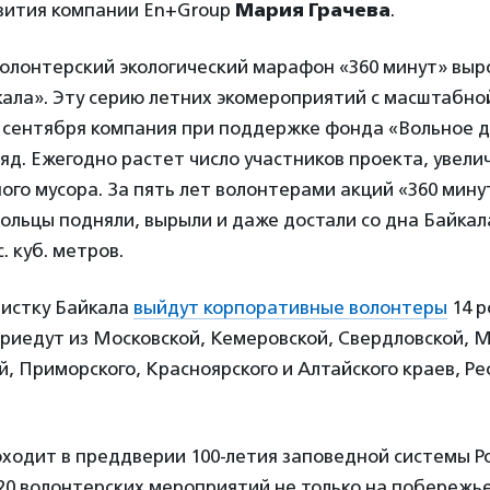
звития компании En+Group
Мария Грачева
.
олонтерский экологический марафон «360 минут» выро
кала». Эту серию летних экомероприятий с масштабно
е сентября компания при поддержке фонда «Вольное д
яд. Ежегодно растет число участников проекта, увел
го мусора. За пять лет волонтерами акций «360 минут
ольцы подняли, вырыли и даже достали со дна Байкал
. куб. метров.
очистку Байкала
выйдут корпоративные волонтеры
14 р
риедут из Московской, Кемеровской, Свердловской, 
, Приморского, Красноярского и Алтайского краев, Р
ходит в преддверии 100-летия заповедной системы Ро
0 волонтерских мероприятий не только на побережье