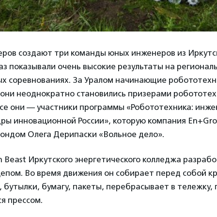
еров создают три команды юных инженеров из Иркутск
аз показывали очень высокие результаты на регионал
х соревнованиях. За Уралом начинающие робототехн
 они неоднократно становились призерами робототех
Все они — участники программы «Робототехника: инже
ры инновационной России», которую компания En+Gro
фондом Олега Дерипаски «Вольное дело».
n Beast Иркутского энергетического колледжа разраб
епом. Во время движения он собирает перед собой кр
 бутылки, бумагу, пакеты, перебрасывает в тележку,
я прессом.