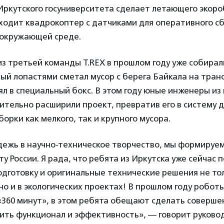
ркутского госуниверситета сделает летающего экороб
ходит квадрокоптер c датчиками для оперативного с
окружающей среде.
з третьей команды T.REX в прошлом году уже собирал
ый лопастями сметал мусор с берега Байкала на тра
ял в специальный бокс. В этом году юные инженеры из
ительно расширили проект, превратив его в систему 
борки как мелкого, так и крупного мусора.
дежь в научно-техническое творчество, мы формируе
у России. Я рада, что ребята из Иркутска уже сейчас
дготовку и оригинальные технические решения не то
но и в экологических проектах! В прошлом году робот
«360 минут», в этом ребята обещают сделать соверш
чить функционал и эффективность», — говорит руково