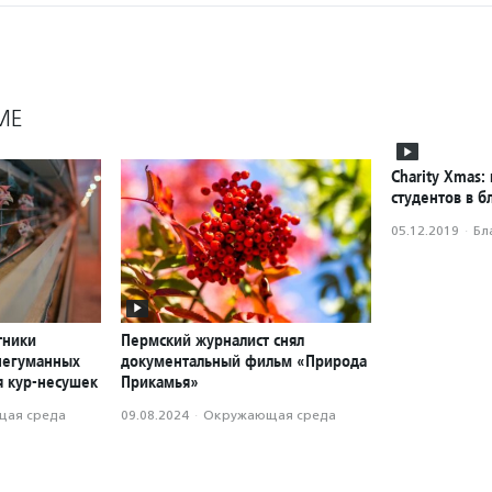
МЕ
Charity Xmas:
студентов в б
05.12.2019
·
Бл
тники
Пермский журналист снял
негуманных
документальный фильм «Природа
я кур-несушек
Прикамья»
ая среда
09.08.2024
·
Окружающая среда