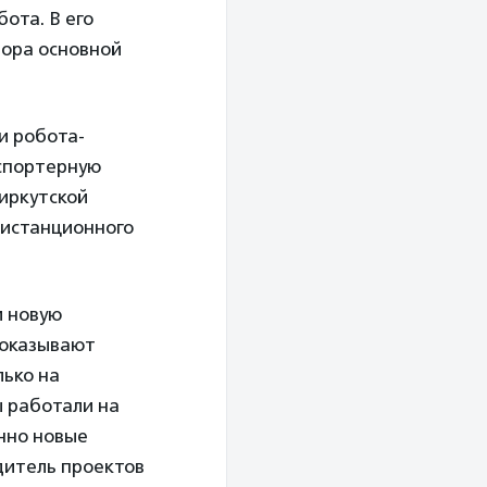
ота. В его
бора основной
и робота-
нспортерную
 иркутской
дистанционного
м новую
 показывают
лько на
ы работали на
енно новые
дитель проектов