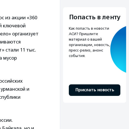
Попасть в ленту
с из акции «360
й ключевой
Как попасть в новости
ело» организует
АСИ? Пришлите
материал о вашей
ичиваются
организации, новость,
» стали 11 тыс.
пресс-релиз, анонс
события.
а мусор
оссийских
Мурманской и
Прислать новость
еспублики
ссии.
 Байкала, но и