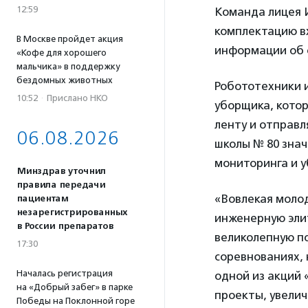
12:59
Команда лицея И
комплектацию в
В Москве пройдет акция
информации об 
«Кофе для хорошего
мальчика» в поддержку
бездомных животных
Робототехники и
10:52
·
Прислано НКО
уборщика, котор
ленту и отправл
06.08.2026
школы № 80 знач
мониторинга и у
Минздрав уточнил
правила передачи
«Вовлекая моло
пациентам
незарегистрированных
инженерную элит
в России препаратов
великолепную по
17:30
соревнованиях, 
Началась регистрация
одной из акций 
на «Добрый забег» в парке
проекты, увели
Победы на Поклонной горе