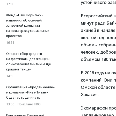
устойчивого ра
17:00
Фонд «Наш Норильск»
Всероссийский в
напомнил об осенней
минут ради Бай
заявочной кампании
акцией в начал
на поддержку социальных
проектов
шестой год подр
16:31
объемы собранно
человек, добров
Открыт сбор средств
объемом 180 тыс
на фестиваль для женщин
с онкозаболеваниями «Еще
краше в танце»
В 2016 году на 
14:50
компаний. Они п
Омской областей
Организация «Продвижение»
и компания «Инва-Титан»
Хакасия.
будут сотрудничать
13:30
·
Прислано НКО
Экомарафон про
Запланировано 2
Пенсионеры Самарской