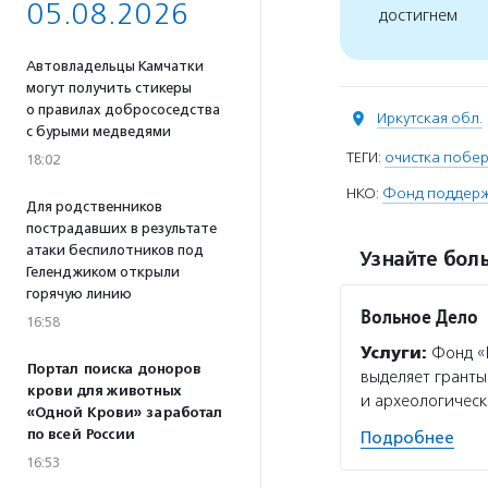
05.08.2026
достигнем
Автовладельцы Камчатки
могут получить стикеры
о правилах добрососедства
Иркутская обл.
с бурыми медведями
ТЕГИ:
очистка побе
18:02
НКО:
Фонд поддерж
Для родственников
пострадавших в результате
атаки беспилотников под
Узнайте боль
Геленджиком открыли
горячую линию
Вольное Дело
16:58
Услуги:
Фонд «В
Портал поиска доноров
выделяет гранты
крови для животных
и археологическ
«Одной Крови» заработал
по всей России
Подробнее
16:53