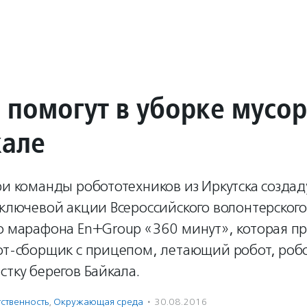
 помогут в уборке мусо
кале
ри команды робототехников из Иркутска создад
 ключевой акции Всероссийского волонтерског
го марафона En+Group «360 минут», которая п
бот-сборщик с прицепом, летающий робот, ро
стку берегов Байкала.
ственность
,
Окружающая среда
·
30.08.2016