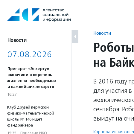
Перейти
к
содержанию
Новости
Новости
Роботы
07.08.2026
на Бай
Препарат «Энхерту»
включили в перечень
В 2016 году т
жизненно необходимых
и важнейших лекарств
для участия в
16:27
экологическо
Клуб друзей пермской
сентября. Ро
физико-математической
выйдут на очи
школы № 146 ищет
фандрайзера
Корпоративная ответ
15:35
·
Прислано НКО