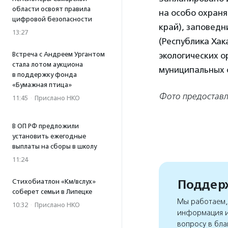
области освоят правила
на особо охран
цифровой безопасности
край), заповедн
13:27
(Республика Хак
Встреча с Андреем Ургантом
экологических о
стала лотом аукциона
муниципальных о
в поддержку фонда
«Бумажная птица»
Фото предоставл
11:45
·
Прислано НКО
В ОП РФ предложили
установить ежегодные
выплаты на сборы в школу
11:24
Поддерж
Стихобиатлон «Км/вслух»
соберет семьи в Липецке
Мы работаем, 
10:32
·
Прислано НКО
информация и
вопросу в бла