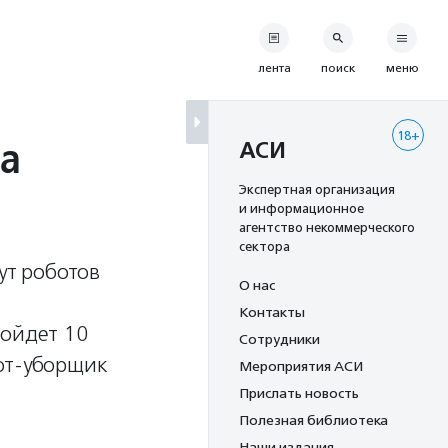
лента
поиск
меню
18+
ра
АСИ
Экспертная организация
и информационное
агентство некоммерческого
сектора
ут роботов
О нас
о
Контакты
ройдет 10
Сотрудники
бот-уборщик
Мероприятия АСИ
Прислать новость
Полезная библиотека
Наши издания